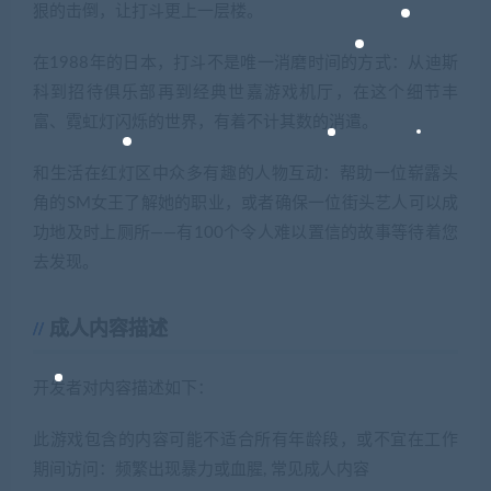
狠的击倒，让打斗更上一层楼。
在1988年的日本，打斗不是唯一消磨时间的方式：从迪斯
科到招待俱乐部再到经典世嘉游戏机厅，在这个细节丰
富、霓虹灯闪烁的世界，有着不计其数的消遣。
和生活在红灯区中众多有趣的人物互动：帮助一位崭露头
角的SM女王了解她的职业，或者确保一位街头艺人可以成
功地及时上厕所——有100个令人难以置信的故事等待着您
去发现。
成人内容描述
开发者对内容描述如下：
此游戏包含的内容可能不适合所有年龄段，或不宜在工作
期间访问：频繁出现暴力或血腥, 常见成人内容