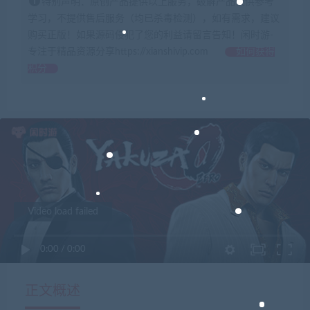
特别声明：原创产品提供以上服务，破解产品仅供参考
学习，不提供售后服务（均已杀毒检测），如有需求，建议
购买正版！如果源码侵犯了您的利益请留言告知！闲时游-
专注于精品资源分享https://xianshivip.com
如何获得
积分
Video load failed
0:00
/
0:00
正文概述