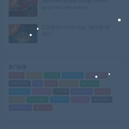
漫威蜘蛛侠重制版/复刻版/Marvel’s
Spider-Man Remastered
艾尔登法环/Elden Ring（豪华版+全
DLC）
热门标签
GTA系列
三国系列
仁王系列
会员专享系列
使命召唤系列
刺客信条系列
只狼
嗜血印
地平线系列
塞尔达传说
尼尔机械纪元
幽灵线东京
往日不再
怪物猎人世界
战地系列
战神系列
生化危机系列
看门狗系列
艾尔登法环
荒野大镖客2
赛博朋克2077
骑马与砍杀