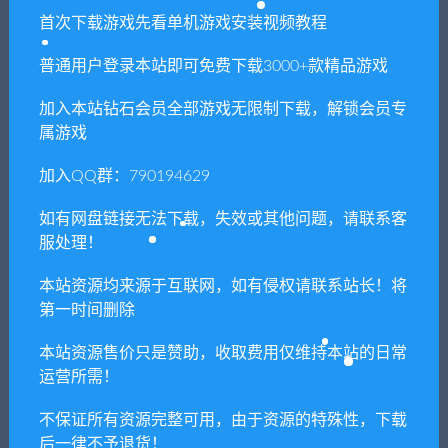
本站所有资源版权均属于原作者所有，这里所提
首次下载游戏先看单机游戏安装视频教程
供资源均只能用于参考学习用，请勿直接商用。
若由于商用引起版权纠纷，一切责任均由使用者
普通用户登录本站即可免费下载3000+款精品游戏
承担。更多说明请参考 VIP介绍。
加入本站钻石会员全部游戏无限制下载，解锁会员专
属游戏
提示下载完但解压或打开不了？
加入QQ群：790194629
你们有qq群吗怎么加入？
如有网盘链接无法下载，失效或其他问题，请联系客
服处理！
本站资源均来源于互联网，如有侵权请联系站长！将
喜欢
0
分享到：
第一时间删除
本站资源售价只是赞助，收取费用仅维持本站的日常
运营所需！
上一篇
下一篇
英雄传说：闪之轨迹4（1.11
符文世界/Horny Sekai
不保证所有资源完整可用，由于资源的特殊性，下载
升级档全DLC数字豪华版）
后一律不予退货！