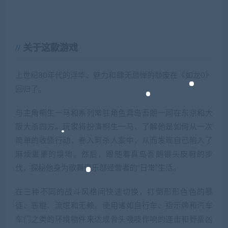
关于这款游戏
上世纪80年代的浮华、魅力和肆无忌惮的颓废在《如龙0》
回归了。
与主角桐生一马和系列常驻角色真岛吾朗一同在东京和大
阪大杀四方。玩家将扮演桐生一马，了解他是如何从一次
简单的收债行动，卷入到杀人案中，从而发现自己陷入了
麻烦重重的境地。然后，跟随着真岛吾朗银头皮鞋的步
伐，探秘他身为歌舞俱乐部经营者的“日常”生活。
在三种不同的战斗风格间快速切换，打倒形形色色的暴
徒、恶棍、流氓和无赖。使用诸如自行车、指示牌和汽车
车门之类的环境物件来达成骨头嘎吱作响的连击和野蛮凶