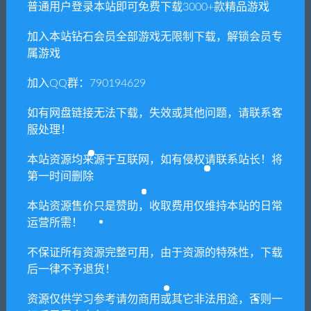
普通用户登录本站即可免费下载3000+款精品游戏
加入本站钻石会员全部游戏无限制下载，解锁会员专
系统需求
属游戏
最低配置:
加入QQ群：790194629
如有网盘链接无法下载，失效或其他问题，请联系客
需要 64 位处理器和操作系统
服处理！
操作系统: Windows 10 64-bit
本站资源均来源于互联网，如有侵权请联系站长！将
处理器: Intel Core i3-4160, 3.6 GHz or AMD
第一时间删除
equivalent
内存: 8 GB RAM
本站资源售价只是赞助，收取费用仅维持本站的日常
运营所需！
显卡: NVIDIA GTX 950 or AMD Radeon RX 470
DirectX 版本: 12
不保证所有资源完整可用，由于资源的特殊性，下载
后一律不予退货！
存储空间: 需要 75 GB 可用空间
资源仅供学习参考请勿商用或其它非法用途，否则一
推荐配置: