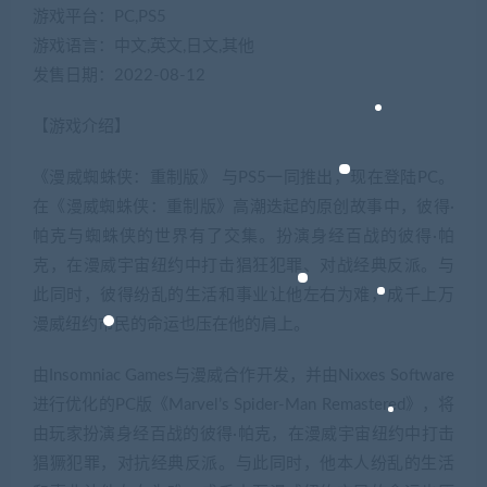
游戏平台：PC,PS5
游戏语言：中文,英文,日文,其他
发售日期：2022-08-12
【游戏介绍】
《漫威蜘蛛侠：重制版》 与PS5一同推出，现在登陆PC。
在《漫威蜘蛛侠：重制版》高潮迭起的原创故事中，彼得·
帕克与蜘蛛侠的世界有了交集。扮演身经百战的彼得·帕
克，在漫威宇宙纽约中打击猖狂犯罪、对战经典反派。与
此同时，彼得纷乱的生活和事业让他左右为难，成千上万
漫威纽约市民的命运也压在他的肩上。
由Insomniac Games与漫威合作开发，并由Nixxes Software
进行优化的PC版《Marvel’s Spider-Man Remastered》，将
由玩家扮演身经百战的彼得·帕克，在漫威宇宙纽约中打击
猖獗犯罪，对抗经典反派。与此同时，他本人纷乱的生活