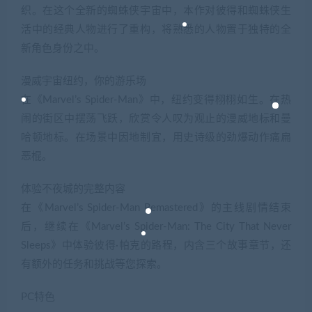
织。在这个全新的蜘蛛侠宇宙中，本作对彼得和蜘蛛侠生
活中的经典人物进行了重构，将熟悉的人物置于独特的全
新角色身份之中。
漫威宇宙纽约，你的游乐场
在《Marvel’s Spider-Man》中，纽约变得栩栩如生。在热
闹的街区中摆荡飞跃，欣赏令人叹为观止的漫威地标和曼
哈顿地标。在场景中因地制宜，用史诗级的劲爆动作痛扁
恶棍。
体验不夜城的完整内容
在《Marvel’s Spider-Man Remastered》的主线剧情结束
后，继续在《Marvel’s Spider-Man: The City That Never
Sleeps》中体验彼得·帕克的路程，内含三个故事章节，还
有额外的任务和挑战等您探索。
PC特色