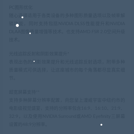
PC图形优化
随心选择适用于各类设备的多种图形质量选项以及帧率解
锁功能，同时支持包括NVIDIA DLSS性能提升和NVIDIA
DLAA图像质量增强等技术。也支持AMD FSR 2.0空间升级
技术。
光线追踪反射和阴影效果提升*
表现出色的阴影效果提升和光线追踪反射选项，附带多种
质量模式可供选择，让这座城市的每个角落都尽显真实细
节。
超宽屏幕支持**
支持多种屏幕分辨率配置，向您呈上漫威宇宙中纽约市的
电影级视觉盛宴，支持的分辨率包含16:9、16:10、21:9、
32:9，以及使用NVIDIA Surround或AMD Eyefinity三屏幕
设置的48:9分辨率。