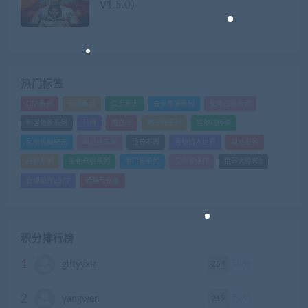
V1.5.0）
热门标签
GTA系列
三国系列
仁王系列
会员专享系列
使命召唤系列
刺客信条系列
只狼
嗜血印
地平线系列
塞尔达传说
尼尔机械纪元
幽灵线东京
往日不再
怪物猎人世界
战地系列
战神系列
生化危机系列
看门狗系列
艾尔登法环
荒野大镖客2
赛博朋克2077
骑马与砍杀
积分排行榜
1
254
ghtyvxlz
积分
2
219
yangwen
积分