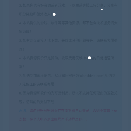
3. 如果你也有好资源或者游戏，可以联系客服上传分享，分享有
积分奖励和额外收入！
4. 本站提供的游戏、软件等等其他资源，都不包含技术服务请大
家谅解！
5. 如有网盘链接无法下载、失效或其他问题等等，请联系客服处
理！
6. 本站资源售价只是赞助，收取费用仅维持本站的日常运营所
需！
7. 如遇到加密压缩包，默认解压密码为"xianshivip.com",如遇到
无法解压的请联系客服！
8. 因为资源和软件均为可复制品，所以不支持任何理由的退款兑
现，请斟酌后支付下载
声明
：
请勿把账号密码保存在浏览器自动登录，否则不重置下载
次数，在个人中心退出账号再手动登录即可。