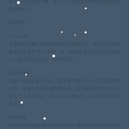
和事业让他左右为难，成千上万漫威纽约市民的命运也压
在他的肩上。
游戏特色
Be Greater
当漫威的经典反派威胁到漫威宇宙纽约时，彼得·帕克和蜘
蛛侠的世界产生了冲突。为了拯救这座城市和他所爱的
人，他必须挺身而出，变得更强大。
成为蜘蛛侠
在戴上面具征战八年后，彼得·帕克成长为一位打击犯罪的
大师。化身为身经百战的蜘蛛侠，体验他率性而为的战斗
和活力十足的运动，在城市中飞梭穿行，与环境要素巧妙
互动。
世界冲突
彼得·帕克和蜘蛛侠的世界在动作火爆的原创剧情中碰撞交