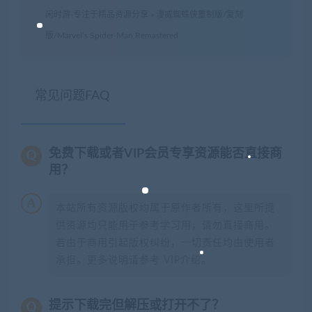
闲时游-专注于精品资源分享
»
漫威蜘蛛侠重制版/复刻
版/Marvel’s Spider-Man Remastered
常见问题FAQ
免费下载或者VIP会员专享资源能否直接商
用？
本站所有资源版权均属于原作者所有，这里所提
供资源均只能用于参考学习用，请勿直接商用。
若由于商用引起版权纠纷，一切责任均由使用者
承担。更多说明请参考 VIP介绍。
提示下载完但解压或打开不了？