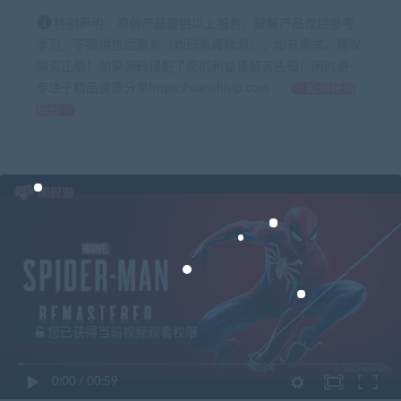
特别声明：原创产品提供以上服务，破解产品仅供参考
学习，不提供售后服务（均已杀毒检测），如有需求，建议
购买正版！如果源码侵犯了您的利益请留言告知！闲时游-
专注于精品资源分享https://xianshivip.com
如何获得
积分
您已获得当前视频观看权限
0:00
/
00:59