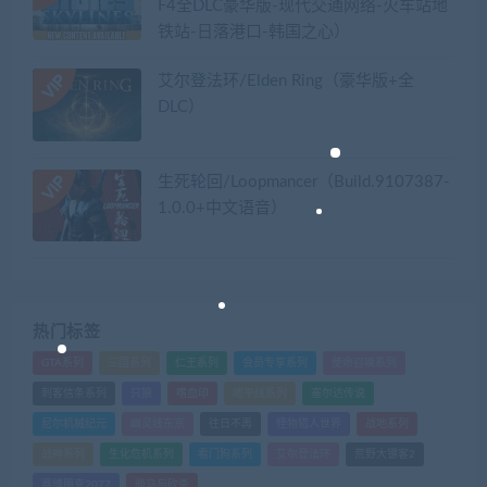
F4全DLC豪华版-现代交通网络-火车站地
铁站-日落港口-韩国之心）
艾尔登法环/Elden Ring（豪华版+全
DLC）
生死轮回/Loopmancer（Build.9107387-
1.0.0+中文语音）
热门标签
GTA系列
三国系列
仁王系列
会员专享系列
使命召唤系列
刺客信条系列
只狼
嗜血印
地平线系列
塞尔达传说
尼尔机械纪元
幽灵线东京
往日不再
怪物猎人世界
战地系列
战神系列
生化危机系列
看门狗系列
艾尔登法环
荒野大镖客2
赛博朋克2077
骑马与砍杀