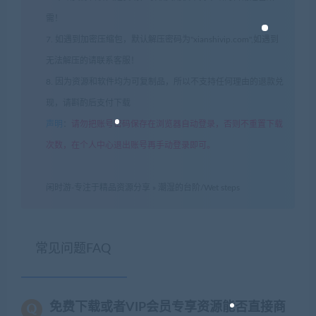
需！
7. 如遇到加密压缩包，默认解压密码为"xianshivip.com",如遇到
无法解压的请联系客服！
8. 因为资源和软件均为可复制品，所以不支持任何理由的退款兑
现，请斟酌后支付下载
声明
：
请勿把账号密码保存在浏览器自动登录，否则不重置下载
次数，在个人中心退出账号再手动登录即可。
闲时游-专注于精品资源分享
»
潮湿的台阶/Wet steps
常见问题FAQ
免费下载或者VIP会员专享资源能否直接商