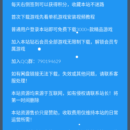
每天右侧签到可以获得积分，收藏本站不迷路
生活模拟器（V1.0.4）
高尔夫大乱斗/Golf Gang
首次下载游戏先看单机游戏安装视频教程
普通用户登录本站即可免费下载3000+款精品游戏
相关推荐
加入本站钻石会员全部游戏无限制下载，解锁会员专
属游戏
加入QQ群：790194629
如有网盘链接无法下载，失效或其他问题，请联系客
服处理！
海洋之王/King of Seas（全D
尘埃异变/GRIME（v1.1.37）
LC豪华版-Build.6724930+原
声音轨）
本站资源均来源于互联网，如有侵权请联系站长！将
第一时间删除
本站资源售价只是赞助，收取费用仅维持本站的日常
运营所需！