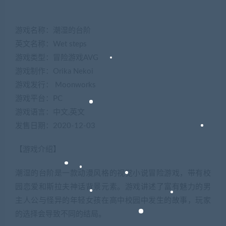
游戏名称：潮湿的台阶
英文名称：Wet steps
游戏类型：冒险游戏AVG
游戏制作：Orika Nekoi
游戏发行： Moonworks
游戏平台：PC
游戏语言：中文,英文
发售日期：2020-12-03
【游戏介绍】
潮湿的台阶是一款动漫风格的视觉小说冒险游戏，带有校
园恋爱和斯拉夫神话背景元素。游戏讲述了富有魅力的男
主人公与怪异的年轻女孩在高中校园中发生的故事，玩家
的选择会导致不同的结局。