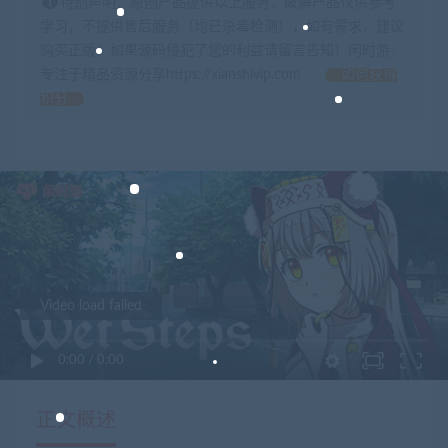
特别声明：原创产品提供以上服务，破解产品仅供参考
学习，不提供售后服务（均已杀毒检测），如有需求，建议
购买正版！如果源码侵犯了您的利益请留言告知！闲时游-
专注于精品资源分享https://xianshivip.com
如何获得
积分
Video load failed
0:00
/
0:00
正文概述