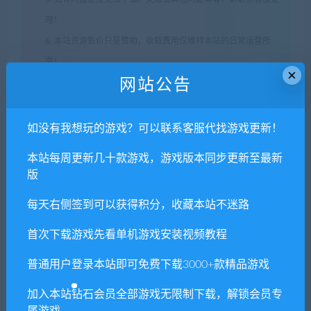
理！
6. 本站资源售价只是赞助，收取费用仅维持本站的日常运营所
需！
×
网站公告
7. 如遇到加密压缩包，默认解压密码为"xianshivip.com",如遇到
无法解压的请联系客服！
8. 因为资源和软件均为可复制品，所以不支持任何理由的退款兑
如没有我想玩的游戏？可以联系客服代找游戏更新！
现，请斟酌后支付下载
本站每周更新几十款游戏，游戏版本同步更新至最新
声明
：
请勿把账号密码保存在浏览器自动登录，否则不重置下载
版
次数，在个人中心退出账号再手动登录即可。
每天右侧签到可以获得积分，收藏本站不迷路
闲时游-专注于精品资源分享
»
ELEX II
首次下载游戏先看单机游戏安装视频教程
普通用户登录本站即可免费下载3000+款精品游戏
常见问题FAQ
加入本站钻石会员全部游戏无限制下载，解锁会员专