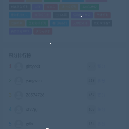
刺客信条系列
只狼
嗜血印
地平线系列
塞尔达传说
尼尔机械纪元
幽灵线东京
往日不再
怪物猎人世界
战地系列
战神系列
生化危机系列
看门狗系列
艾尔登法环
荒野大镖客2
赛博朋克2077
骑马与砍杀
积分排行榜
1
253
ghtyvxlz
积分
2
219
yangwen
积分
3
187
Z8574726
积分
4
183
xf97jsj
积分
5
154
gdlx
积分