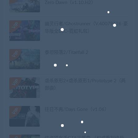
Zero Dawn（v1.10.H2）
幽灵行者/Ghostrunner（V.40079626-豪
华版全DLC-霓虹礼包）
泰坦陨落2/Titanfall 2
虐杀原形2+虐杀原形1/Prototype 2（两
部曲）
往日不再/Days Gone（v1.06）