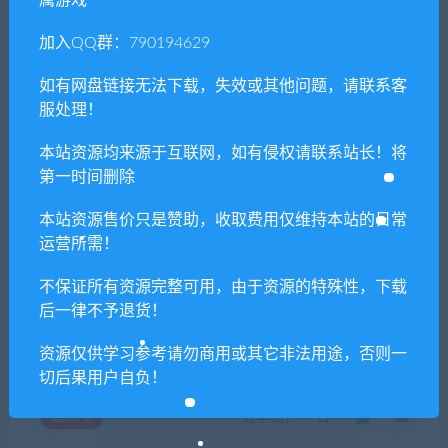
属游戏
加入QQ群：790194629
免费下载或者VIP会员专享资源能否直接商
用？
如有网盘链接无法下载，失效或其他问题，请联系客
服处理！
本站所有资源版权均属于原作者所有，这里所提
本站资源均来源于互联网，如有侵权请联系站长！将
供资源均只能用于参考学习用，请勿直接商用。
第一时间删除
若由于商用引起版权纠纷，一切责任均由使用者
承担。更多说明请参考 VIP介绍。
本站资源售价只是赞助，收取费用仅维持本站的日常
运营所需！
提示下载完但解压或打开不了？
不保证所有资源完整可用，由于资源的特殊性，下载
后一律不予退货！
你们有qq群吗怎么加入？
资源仅供学习参考请勿商用或其它非法用途，否则一
切后果用户自负！
喜欢
0
分享到：