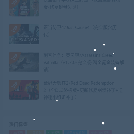
侠盗猎车手GTA三部曲 （权威重制终极
版-修复键盘失灵）
正当防卫4/Just Cause4（完全版含历
代）
刺客信条：英灵殿/Assassins Creed
Valhalla（v1.7.0-完全版-赠全氪金装备解
锁）​
荒野大镖客2/Red Dead Redemption
2（全DLC终极版+更新修复崩溃补丁+送
神秘小姐姐补丁）
热门标签
GTA系列
三国系列
仁王系列
会员专享系列
使命召唤系列