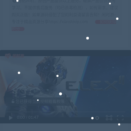
特别声明：原创产品提供以上服务，破解产品仅供参考
学习，不提供售后服务（均已杀毒检测），如有需求，建议
购买正版！如果源码侵犯了您的利益请留言告知！闲时游-
专注于精品资源分享https://xianshivip.com
如何获得
积分
您已获得当前视频观看权限
0:00
/
01:47