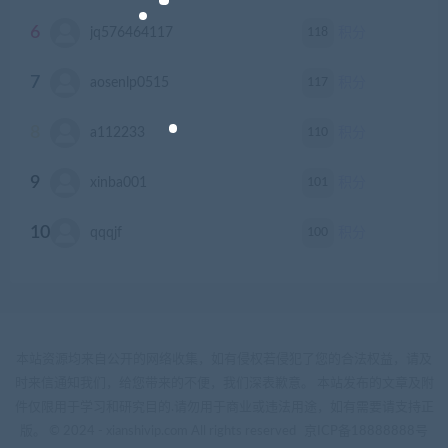
6
118
jq576464117
积分
7
117
aosenlp0515
积分
8
110
a112233
积分
9
101
xinba001
积分
10
100
qqqjf
积分
本站资源均来自公开的网络收集，如有侵权若侵犯了您的合法权益，请及
时来信通知我们，给您带来的不便，我们深表歉意。 本站发布的文章及附
件仅限用于学习和研究目的.请勿用于商业或违法用途，如有需要请支持正
版。 © 2024 - xianshivip.com All rights reserved
京ICP备18888888号