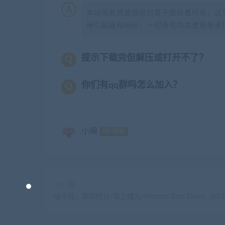
本站所有资源版权均属于原作者所有，这
用引起版权纠纷，一切责任均由使用者承担
提示下载完但解压或打开不了？
你们有qq群吗怎么加入？
小编
钻石
上一篇
地平线：黎明时分/零之曙光/Horizon Zero Dawn（v1.1