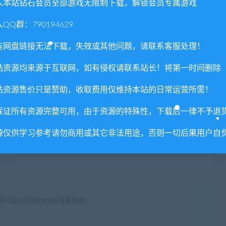
入本站钻石会员全部游戏无限制下载，解锁会员专属游戏
QQ群：790194629
都将影响到故事的结局。每个玩家的游戏流程都会是独一无二的，
有网盘链接无法下载，失效或其他问题，请联系客服处理！
站资源均来源于互联网，如有侵权请联系站长！将第一时间删除
效果、4K分辨率、60帧帧率以及完全优化的键鼠、手柄操控方案，
站资源售价只是赞助，收取费用仅维持本站的日常运营所需！
人》游戏体验。
保证所有资源完整可用，由于资源的特殊性，下载后一律不予退
源仅供学习参考请勿商用或其它非法用途，否则一切后果用户自
权或不妥之处资源请联系客服处理！
!