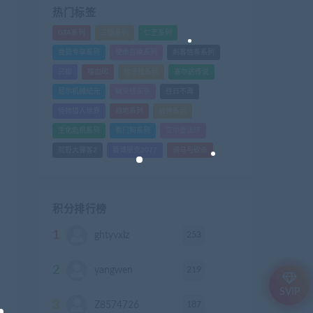
热门标签
GTA系列
三国系列
仁王系列
会员专享系列
使命召唤系列
刺客信条系列
只狼
嗜血印
地平线系列
塞尔达传说
尼尔机械纪元
幽灵线东京
往日不再
怪物猎人世界
战地系列
战神系列
生化危机系列
看门狗系列
艾尔登法环
荒野大镖客2
赛博朋克2077
骑马与砍杀
积分排行榜
1
253
ghtyvxlz
积分
2
219
yangwen
积分
SVIP
3
187
Z8574726
积分