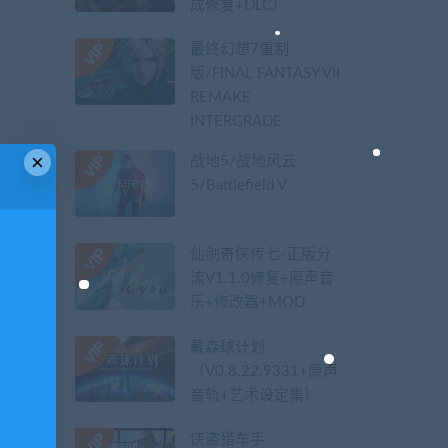
成修复+DLC）
最终幻想7重制
版/FINAL FANTASY VII
REMAKE
INTERGRADE
×
战地5/战地风云
5/Battlefield V
仙剑奇侠传七-正版分
流V1.1.0修复+原声音
乐+修改器+MOD
戴森球计划
（V0.8.22.9331+原声
音轨+艺术设定集）
侠盗猎车手