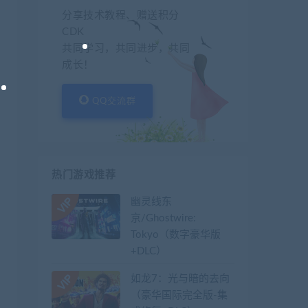
分享技术教程、赠送积分
CDK
共同学习，共同进步，共同
成长！
QQ交流群
热门游戏推荐
幽灵线东
京/Ghostwire:
Tokyo（数字豪华版
+DLC）
如龙7：光与暗的去向
（豪华国际完全版-集