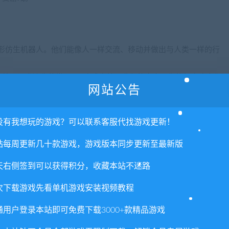
人形仿生机器人。他们能像人一样交流、移动并做出与人类一样的行
个处于混乱边缘的世界——这或许就是我们的未来。您的每个决定都
网站公告
。
面对数千种选择和多种结局，您将如何影响底特律的未来，以及人
没有我想玩的游戏？可以联系客服代找游戏更新！
站每周更新几十款游戏，游戏版本同步更新至最新版
将机器人奴隶转变为改变世界的革命力量。站在“他者”的角度去发
天右侧签到可以获得积分，收藏本站不迷路
次下载游戏先看单机游戏安装视频教程
三位主角的命运，还将影响整个底特律城的走向。您将如何控制
通用户登录本站即可免费下载3000+款精品游戏
他们的生存和死亡——即使他们中的一员支付了终极的代价，整个故事仍将