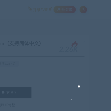
注册/登录
升级SVIP
。
Human（支持简体中文）
2.26K
注2.26K次
QQ咨询
费BUG修复