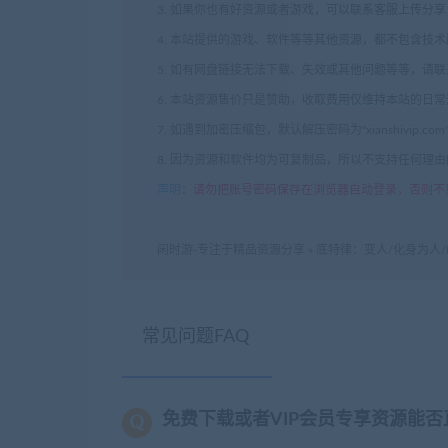
3. 如果你也有好资源或者游戏，可以联系客服上传分
4. 本站提供的游戏、软件等等其他资源，都不包含技
5. 如有网盘链接无法下载、失效或其他问题等等，请
6. 本站资源售价只是赞助，收取费用仅维持本站的日
7. 如遇到加密压缩包，默认解压密码为"xianshivip.
8. 因为资源和软件均为可复制品，所以不支持任何理
声明
：
请勿把账号密码保存在浏览器自动登录，否则不
闲时游-专注于精品资源分享
»
底特律：变人/化身为人/Det
常见问题FAQ
免费下载或者VIP会员专享资源能