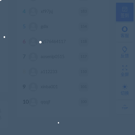
4
183
xf97jsj
积分
签到
5
154
gdlx
积分
客服
6
118
jq576464117
积分
反馈
7
117
aosenlp0515
积分
8
110
a112233
积分
全屏
9
101
xinba001
积分
切换
10
100
qqqjf
积分
篇
6