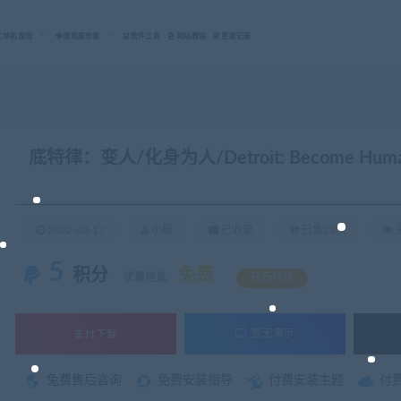
C单机游戏
游戏服务端
软件工具
网站教程
更新记录
底特律：变人/化身为人/Detroit: Become 
2022-03-17
小编
已收录
已售23次
关
5
积分
免费
优惠信息:
钻石特权
支付下载
暂无演示
免费售后咨询
免费安装指导
付费安装主题
付