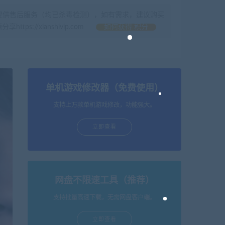
提供售后服务（均已杀毒检测），如有需求，建议购买
//xianshivip.com
如何获得 积分
单机游戏修改器（免费使用）
支持上万款单机游戏修改，功能强大。
立即查看
网盘不限速工具（推荐）
支持批量高速下载，无需网盘客户端。
立即查看