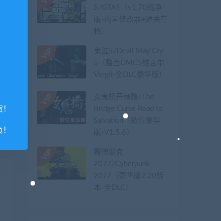
5/GTA5（v1.70纯净
版-内置修改器+通关存
档）
鬼泣5/Devil May Cry
5（整合DMC5维吉尔
Vergil-全DLC豪华版）
女鬼桥开魂路/The
Bridge Curse Road to
货！
Salvation（数位豪华
负！
版-V1.5.6）
赛博朋克
2077/Cyberpunk
2077（豪华版2.20版
本-全DLC）