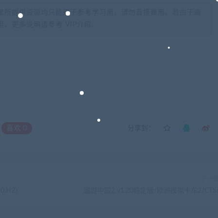
里所提供资源均只能用于参考学习用，请勿直接商用。若由于商
。更多说明请参考 VIP介绍。
喜欢
0
分享到：
下一
0.H2）
遨游中国2 v1.20稳定版/欧洲模拟卡车2/CTS