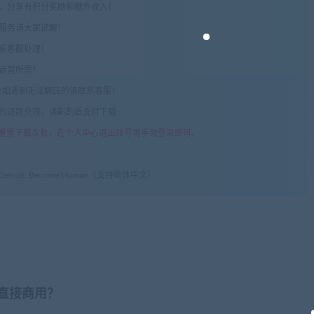
享，分享有积分奖励和额外收入！
术服务请大家谅解！
联系客服处理！
常运营所需！
com",如遇到无法解压的请联系客服！
由的退款兑现，请斟酌后支付下载
重置下载次数，在个人中心退出账号再手动登录即可。
roit: Become Human（支持简体中文）
否直接商用？