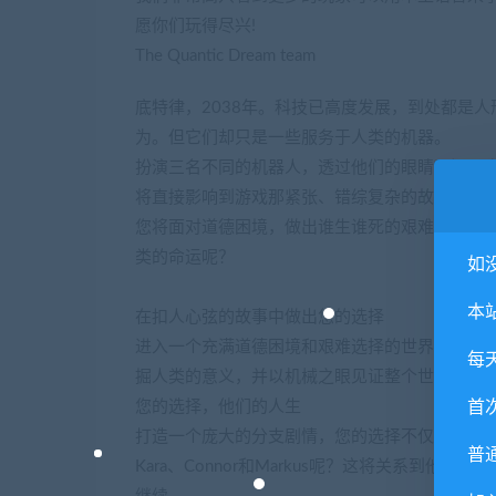
愿你们玩得尽兴!
The Quantic Dream team
底特律，2038年。科技已高度发展，到处都是
为。但它们却只是一些服务于人类的机器。
扮演三名不同的机器人，透过他们的眼睛见证一
将直接影响到游戏那紧张、错综复杂的故事结局
您将面对道德困境，做出谁生谁死的艰难抉择。
类的命运呢？
如
本
在扣人心弦的故事中做出您的选择
进入一个充满道德困境和艰难选择的世界，您可以
每
掘人类的意义，并以机械之眼见证整个世界。
您的选择，他们的人生
首
打造一个庞大的分支剧情，您的选择不仅会决定
普
Kara、Connor和Markus呢？这将关系到