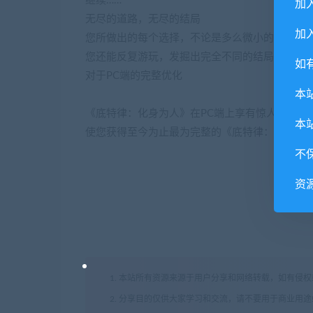
继续……
加
无尽的道路，无尽的结局
加入
您所做出的每个选择，不论是多么微小的决定，
您还能反复游玩，发掘出完全不同的结局。
如
对于PC端的完整优化
本
《底特律：化身为人》在PC端上享有惊人的画面
本
使您获得至今为止最为完整的《底特律：化身为
不
资
1. 本站所有资源来源于用户分享和网络转载，如有侵
2. 分享目的仅供大家学习和交流，请不要用于商业用途