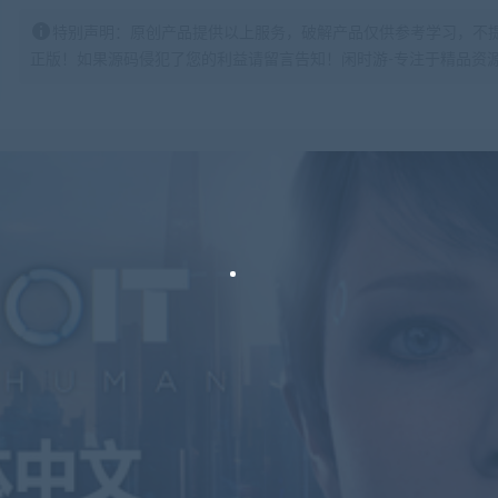
特别声明：原创产品提供以上服务，破解产品仅供参考学习，不
正版！如果源码侵犯了您的利益请留言告知！闲时游-专注于精品资源分享https: