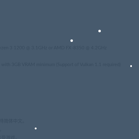
Ryzen 3 1200 @ 3.1GHz or AMD FX-8350 @ 4.2GHz
ith 3GB VRAM minimum (Support of Vulkan 1.1 required)
支持简体中文。
。
享受游戏。