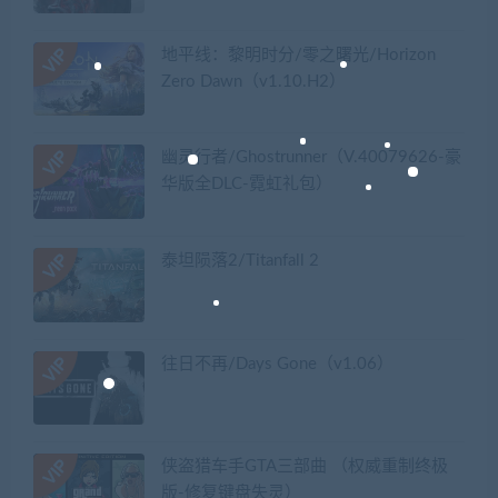
地平线：黎明时分/零之曙光/Horizon
Zero Dawn（v1.10.H2）
幽灵行者/Ghostrunner（V.40079626-豪
华版全DLC-霓虹礼包）
泰坦陨落2/Titanfall 2
往日不再/Days Gone（v1.06）
侠盗猎车手GTA三部曲 （权威重制终极
版-修复键盘失灵）