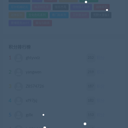
尼尔机械纪元
幽灵线东京
往日不再
怪物猎人世界
战地系列
战神系列
生化危机系列
看门狗系列
艾尔登法环
荒野大镖客2
赛博朋克2077
骑马与砍杀
积分排行榜
1
252
ghtyvxlz
积分
2
219
yangwen
积分
3
187
Z8574726
积分
4
182
xf97jsj
积分
5
153
gdlx
积分