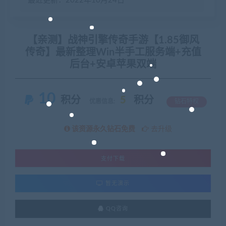
最近更新：2022年10月24日
【亲测】战神引擎传奇手游【1.85御风
传奇】最新整理Win半手工服务端+充值
后台+安卓苹果双端
10
积分
5
积分
优惠信息:
钻石特权
该资源永久钻石免费
去升级
支付下载
暂无演示
QQ咨询