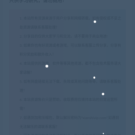
只供学习研究，请勿商用！
1. 本站所有资源来源于用户分享和网络转载，如有侵权或不妥之
处资源请联系客服处理！
2. 分享目的仅供大家学习和交流，请不要用于商业用途!
3. 如果你也有好资源或者游戏，可以联系客服上传分享，分享有
积分奖励和额外收入！
4. 本站提供的游戏、软件等等其他资源，都不包含技术服务请大
家谅解！
5. 如有网盘链接无法下载、失效或其他问题等等，请联系客服处
理！
6. 本站资源售价只是赞助，收取费用仅维持本站的日常运营所
需！
7. 如遇到加密压缩包，默认解压密码为"xianshivip.com",如遇到
无法解压的请联系客服！