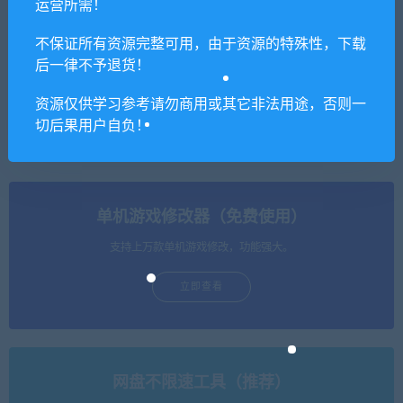
运营所需！
不保证所有资源完整可用，由于资源的特殊性，下载
【亲测】战神引擎传奇手游
【亲测】MT3换皮梦幻【胡
后一律不予退货！
【灭世传说单职业五大陆特
图西游】最新整理Linux手工
色白猪版】最新整理Win半手
服务端+GM后台
资源仅供学习参考请勿商用或其它非法用途，否则一
工服务端+充值后台+安卓苹
果双端
切后果用户自负！
单机游戏修改器（免费使用）
支持上万款单机游戏修改，功能强大。
立即查看
网盘不限速工具（推荐）