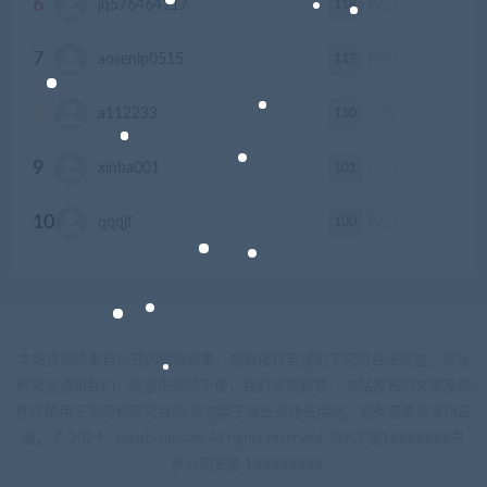
6
118
jq576464117
积分
7
117
aosenlp0515
积分
8
110
a112233
积分
9
101
xinba001
积分
10
100
qqqjf
积分
本站资源均来自公开的网络收集，如有侵权若侵犯了您的合法权益，请及
时来信通知我们，给您带来的不便，我们深表歉意。 本站发布的文章及附
件仅限用于学习和研究目的.请勿用于商业或违法用途，如有需要请支持正
版。 © 2024 - xianshivip.com All rights reserved
京ICP备18888888号
京公网安备 188888888