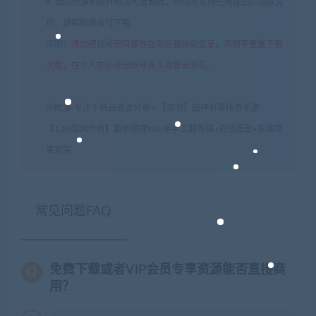
8. 因为资源和软件均为可复制品，所以不支持任何理由的退款兑
现，请斟酌后支付下载
声明
：
请勿把账号密码保存在浏览器自动登录，否则不重置下载
次数，在个人中心退出账号再手动登录即可。
闲时游-专注于精品资源分享
»
【亲测】战神引擎传奇手游
【1.85御风传奇】最新整理Win半手工服务端+充值后台+安卓苹
果双端
常见问题FAQ
免费下载或者VIP会员专享资源能否直接商
用？