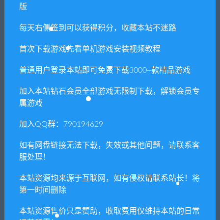
版
服务端+GM授权后台
工服务端+充值后台+安卓苹果
双端
每天右侧签到可以获得积分，收藏本站不迷路
首次下载游戏先看单机游戏安装视频教程
相关推荐
普通用户登录本站即可免费下载3000+款精品游戏
加入本站钻石会员全部游戏无限制下载，解锁会员专
属游戏
加入QQ群：790194629
如有网盘链接无法下载，失效或其他问题，请联系客
【亲测】白日门传奇手游
【亲测】Q萌仙侠手游【契约
服处理！
【仙途之新世界】最新整理
轮回】最新整理Linux手工服
Win手工服务端+GM后台+安
务端+运营后台
卓苹果双端
本站资源均来源于互联网，如有侵权请联系站长！将
第一时间删除
本站资源售价只是赞助，收取费用仅维持本站的日常