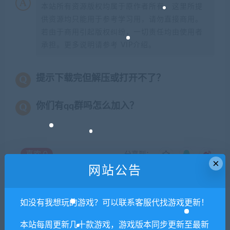
本站所有资源版权均属于原作者所有，这里所提
供资源均只能用于参考学习用，请勿直接商用。
若由于商用引起版权纠纷，一切责任均由使用者
承担。更多说明请参考 VIP介绍。
提示下载完但解压或打开不了？
你们有qq群吗怎么加入？
喜欢
0
分享到：
×
网站公告
如没有我想玩的游戏？可以联系客服代找游戏更新！
上一篇
下一篇
【亲测】三网H5游戏【海贼
【亲测】大话回合手游【逍遥
本站每周更新几十款游戏，游戏版本同步更新至最新
西游H5】最新整理Linux手工
西游中变】最新整理Linux手