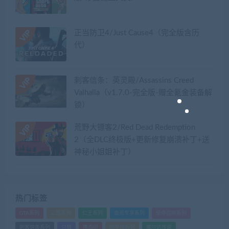
正当防卫4/Just Cause4（完全版含历
代）
刺客信条：英灵殿/Assassins Creed
Valhalla（v1.7.0-完全版-赠全氪金装备解
锁）​
荒野大镖客2/Red Dead Redemption
2（全DLC终极版+更新修复崩溃补丁+送
神秘小姐姐补丁）
热门标签
GTA系列
三国系列
仁王系列
会员专享系列
使命召唤系列
刺客信条系列
只狼
嗜血印
地平线系列
塞尔达传说