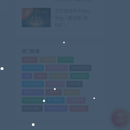
艾尔登法环/Elden
Ring（豪华版+全
DLC）
热门标签
GTA系列
三国系列
仁王系列
会员专享系列
使命召唤系列
刺客信条系列
只狼
嗜血印
地平线系列
塞尔达传说
尼尔机械纪元
幽灵线东京
往日不再
怪物猎人世界
战地系列
战神系列
生化危机系列
看门狗系列
艾尔登法环
荒野大镖客2
赛博朋克2077
骑马与砍杀
SVIP