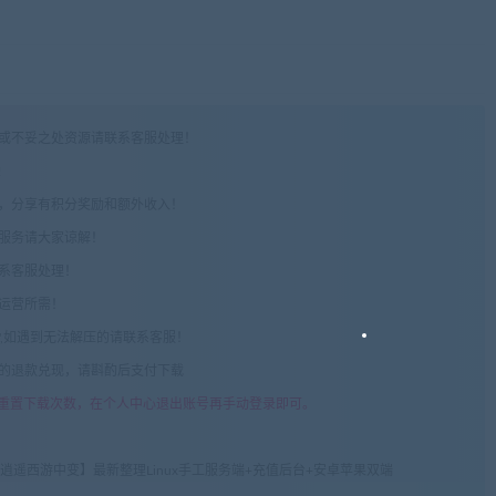
权或不妥之处资源请联系客服处理！
!
享，分享有积分奖励和额外收入！
术服务请大家谅解！
联系客服处理！
常运营所需！
com",如遇到无法解压的请联系客服！
由的退款兑现，请斟酌后支付下载
重置下载次数，在个人中心退出账号再手动登录即可。
逍遥西游中变】最新整理Linux手工服务端+充值后台+安卓苹果双端