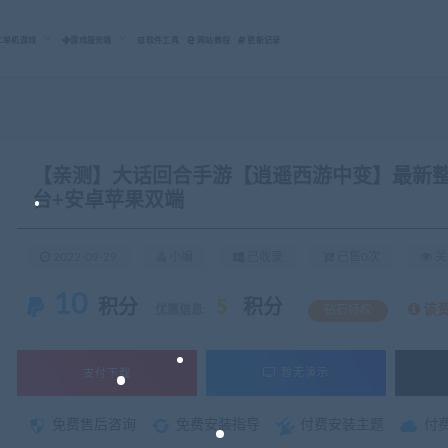
C单机游戏
游戏服务端
软件工具
网站教程
更新记录
【亲测】大话回合手游【逍遥西游中变】最新整理
台+安卓苹果双端
2022-09-29
小编
已收录
已售0次
关
10
积分
5
积分
该
优惠信息:
钻石特权
支付下载
暂无演示
免费售后咨询
免费安装指导
付费安装主题
付