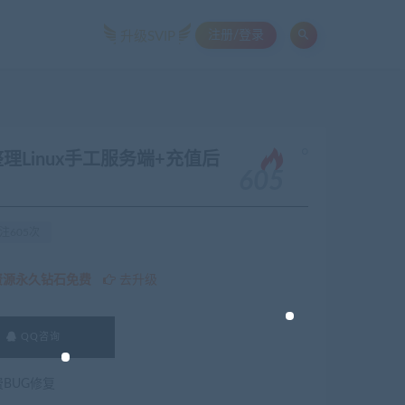
注册/登录
升级SVIP
。
Linux手工服务端+充值后
605
注605次
资源永久钻石免费
去升级
QQ咨询
费BUG修复