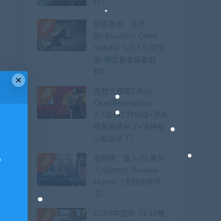
代）
刺客信条：英灵
殿/Assassins Creed
Valhalla（v1.7.0-完全
版-赠全氪金装备解
锁）​
×
荒野大镖客2/Red
Dead Redemption
2（全DLC终极版+更新
修复崩溃补丁+送神秘
小姐姐补丁）
底特律：变人/化身为
人/Detroit: Become
Human（支持简体中
文）
GTA5中国风（1.41整