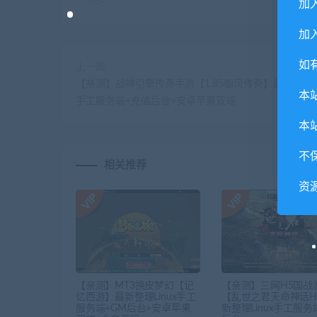
加
加入
如
上一篇
【亲测】战神引擎传奇手游【1.85御风传奇】最新整理W
本
手工服务端+充值后台+安卓苹果双端
本
不
相关推荐
资
【亲测】MT3换皮梦幻【记
【亲测】三网H5国战
忆西游】最新整理Linux手工
【乱世之君天命神话H
服务端+GM后台+安卓苹果
新整理Linux手工服务