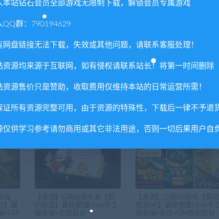
入本站钻石会员全部游戏无限制下载，解锁会员专属游戏
QQ群：790194629
有网盘链接无法下载，失效或其他问题，请联系客服处理！
下一
in半
【亲测】回合卡牌手游【三国我为王】最新整理Linux手工服
站资源均来源于互联网，如有侵权请联系站长！将第一时间删除
端+GM后
站资源售价只是赞助，收取费用仅维持本站的日常运营所需！
保证所有资源完整可用，由于资源的特殊性，下载后一律不予退
源仅供学习参考请勿商用或其它非法用途，否则一切后果用户自
游戏
【亲测】Q萌仙侠手游【契
【亲测】三网H5游戏【莫问
5】最
约轮回】最新整理Linux手工
西游H5】最新整理Linux手
端+GM
服务端+运营后台
服务端+多区+GM授权后台