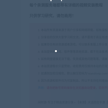
每个亲测服务端都带有详细的视频安装教程
只供学习研究，请勿商用！
1. 本站所有资源来源于用户分享和网络转载，如有侵
2. 分享目的仅供大家学习和交流，请不要用于商业用途
3. 如果你也有好资源或者游戏，可以联系客服上传分
4. 本站提供的游戏、软件等等其他资源，都不包含技
5. 如有网盘链接无法下载、失效或其他问题等等，请
6. 本站资源售价只是赞助，收取费用仅维持本站的日
7. 如遇到加密压缩包，默认解压密码为"xianshivip.
8. 因为资源和软件均为可复制品，所以不支持任何理
声明
：
请勿把账号密码保存在浏览器自动登录，否则不
闲时游-专注于精品资源分享
»
【亲测】大话回合手游【