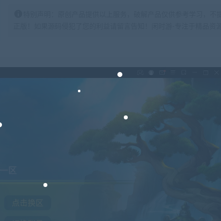
特别声明：原创产品提供以上服务，破解产品仅供参考学习，不
正版！如果源码侵犯了您的利益请留言告知！闲时游-专注于精品资源分享https: