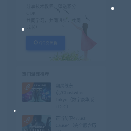
分享技术教程、赠送积分
CDK
共同学习，共同进步，共同
成长！
QQ交流群
热门游戏推荐
幽灵线东
京/Ghostwire:
Tokyo（数字豪华版
+DLC）
正当防卫4/Just
Cause4（完全版含历