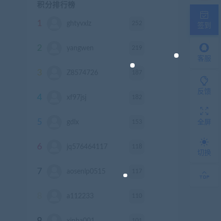
积分排行榜
1
252
ghtyvxlz
积分
签到
2
219
yangwen
积分
客服
3
187
Z8574726
积分
反馈
4
182
xf97jsj
积分
5
153
gdlx
积分
全屏
6
118
jq576464117
积分
切换
7
117
aosenlp0515
积分
8
110
a112233
积分
9
101
xinba001
积分