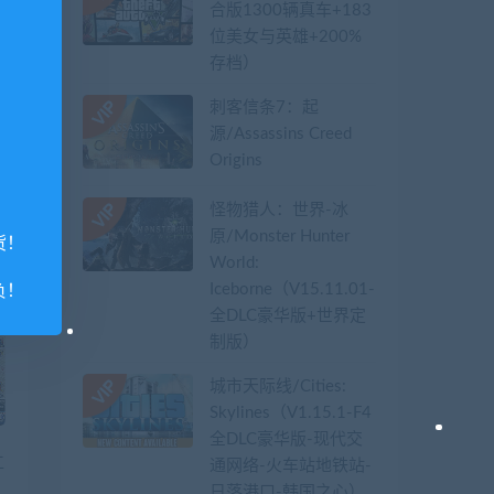
合版1300辆真车+183
位美女与英雄+200%
存档）
篇
刺客信条7：起
务
源/Assassins Creed
台
Origins
怪物猎人：世界-冰
原/Monster Hunter
货！
World:
Iceborne（V15.11.01-
负！
全DLC豪华版+世界定
制版）
城市天际线/Cities:
Skylines（V1.15.1-F4
全DLC豪华版-现代交
工
通网络-火车站地铁站-
日落港口-韩国之心）