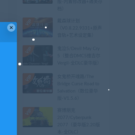
版-内置修改器+通关存
档）
戴森球计划
×
（V0.8.22.9331+原声
音轨+艺术设定集）
鬼泣5/Devil May Cry
5（整合DMC5维吉尔
Vergil-全DLC豪华版）
女鬼桥开魂路/The
Bridge Curse Road to
Salvation（数位豪华
版-V1.5.6）
赛博朋克
2077/Cyberpunk
2077（豪华版2.20版
本-全DLC）