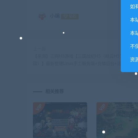
如
小编
钻石
本
本
不
上一篇
【亲测】三网H5游戏【三国战纪H5（赵云H5又名拿下
资
国）】最新整理Linux手工服务端+充值后台+运营后台+
相关推荐