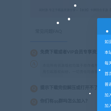
闲时游-专注于精品资源分享
»
【亲测】卡牌回合手游【少
常见问题FAQ
如
免费下载或者VIP会员专享资源能
本
每
本站所有资源版权均属于原作者所有，这
用引起版权纠纷，一切责任均由使用者承担
首
普
提示下载完但解压或打开不了？
加
你们有qq群吗怎么加入？
加入