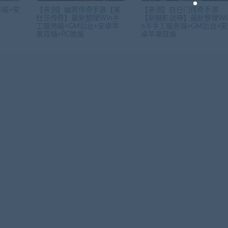
端+安
【亲测】幽冥传奇手游【美
【亲测】白日门传奇手游
杜莎传奇】最新整理Win手
【新魅影战神】最新整理Wi
工服务端+GM后台+安卓苹
n半手工服务端+GM后台+安
果双端+PC微端
卓苹果双端