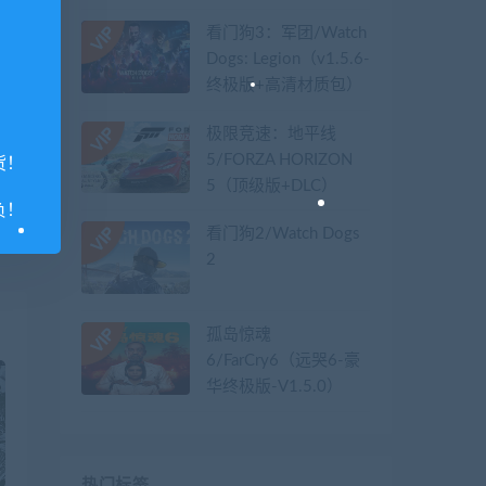
看门狗3：军团/Watch
Dogs: Legion（v1.5.6-
终极版+高清材质包）
极限竞速：地平线
5/FORZA HORIZON
货！
篇
5（顶级版+DLC）
理
负！
台
看门狗2/Watch Dogs
2
孤岛惊魂
6/FarCry6（远哭6-豪
华终极版-V1.5.0）
热门标签