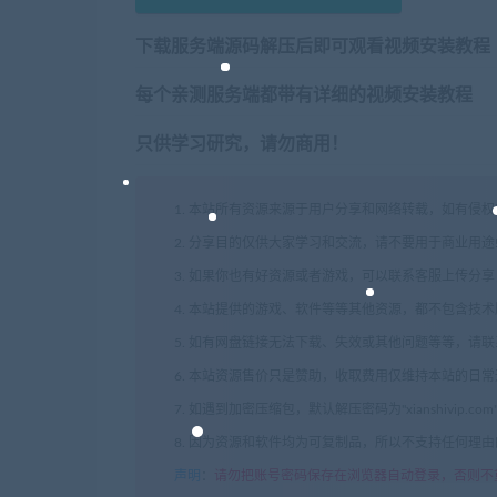
下载服务端源码解压后即可观看视频安装教程
每个亲测服务端都带有详细的视频安装教程
只供学习研究，请勿商用！
1. 本站所有资源来源于用户分享和网络转载，如有侵
2. 分享目的仅供大家学习和交流，请不要用于商业用途
3. 如果你也有好资源或者游戏，可以联系客服上传分
4. 本站提供的游戏、软件等等其他资源，都不包含技
5. 如有网盘链接无法下载、失效或其他问题等等，请
6. 本站资源售价只是赞助，收取费用仅维持本站的日
7. 如遇到加密压缩包，默认解压密码为"xianshivip.
8. 因为资源和软件均为可复制品，所以不支持任何理
声明
：
请勿把账号密码保存在浏览器自动登录，否则不