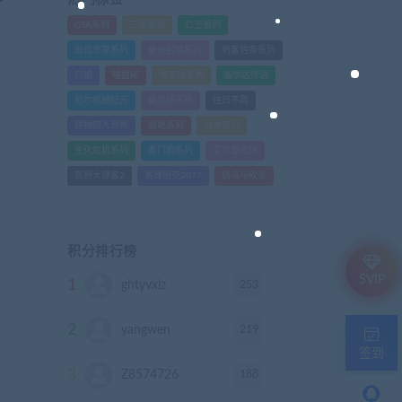
GTA系列
三国系列
仁王系列
会员专享系列
使命召唤系列
刺客信条系列
只狼
嗜血印
地平线系列
塞尔达传说
尼尔机械纪元
幽灵线东京
往日不再
怪物猎人世界
战地系列
战神系列
生化危机系列
看门狗系列
艾尔登法环
荒野大镖客2
赛博朋克2077
骑马与砍杀
积分排行榜
SVIP
1
253
ghtyvxlz
积分
2
219
yangwen
积分
签到
3
188
Z8574726
积分