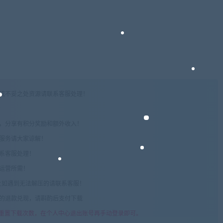
权或不妥之处资源请联系客服处理！
!
享，分享有积分奖励和额外收入！
术服务请大家谅解！
联系客服处理！
常运营所需！
com",如遇到无法解压的请联系客服！
由的退款兑现，请斟酌后支付下载
重置下载次数，在个人中心退出账号再手动登录即可。