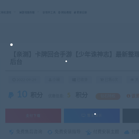
C单机游戏
游戏服务端
软件工具
网站教程
更新记录
【亲测】卡牌回合手游【少年诛神志】最新整理Li
后台
2022-09-29
小编
已收录
已售0次
关
10
积分
5
积分
该
优惠信息:
钻石特权
支付下载
暂无演示
免费售后咨询
免费安装指导
付费安装主题
付