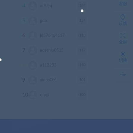
客服
4
184
xf97jsj
积分
5
154
gdlx
积分
反馈
6
118
jq576464117
积分
全屏
7
117
aosenlp0515
积分
切换
8
110
a112233
积分
9
101
xinba001
积分
10
100
qqqjf
积分