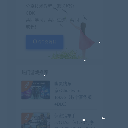
分享技术教程、赠送积分
CDK
共同学习，共同进步，共同
成长！
QQ交流群
热门游戏推荐
幽灵线东
京/Ghostwire:
Tokyo（数字豪华版
+DLC）
侠盗猎车手
5/GTA5（v1.70纯净