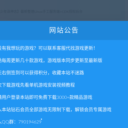
年诛神志】最新整理Linux手工服务端+CDK授权后台
网站公告
没有我想玩的游戏？可以联系客服代找游戏更新！
否直接商用？
站每周更新几十款游戏，游戏版本同步更新至最新版
天右侧签到可以获得积分，收藏本站不迷路
里所提供资源均只能用于参考学习用，请勿直接商用。若由于商
。更多说明请参考 VIP介绍。
次下载游戏先看单机游戏安装视频教程
通用户登录本站即可免费下载3000+款精品游戏
入本站钻石会员全部游戏无限制下载，解锁会员专属游戏
QQ群：790194629