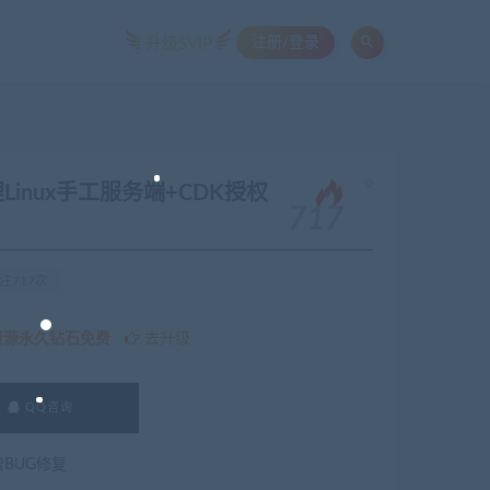
注册/登录
升级SVIP
。
nux手工服务端+CDK授权
717
注717次
资源永久钻石免费
去升级
QQ咨询
费BUG修复