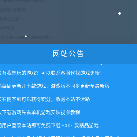
享，分享有积分奖励和额外收入！
术服务请大家谅解！
联系客服处理！
常运营所需！
com",如遇到无法解压的请联系客服！
由的退款兑现，请斟酌后支付下载
网站公告
重置下载次数，在个人中心退出账号再手动登录即可。
没有我想玩的游戏？可以联系客服代找游戏更新！
-V.2.0.0+DLC+音乐与美术集）
站每周更新几十款游戏，游戏版本同步更新至最新版
天右侧签到可以获得积分，收藏本站不迷路
次下载游戏先看单机游戏安装视频教程
通用户登录本站即可免费下载3000+款精品游戏
否直接商用？