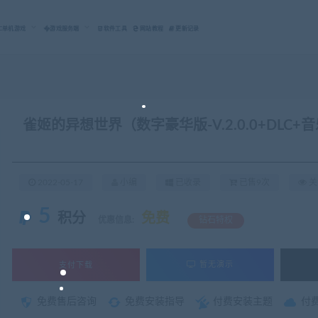
C单机游戏
游戏服务端
软件工具
网站教程
更新记录
雀姬的异想世界（数字豪华版-V.2.0.0+DLC
2022-05-17
小编
已收录
已售9次
关
5
积分
免费
优惠信息:
钻石特权
支付下载
暂无演示
免费售后咨询
免费安装指导
付费安装主题
付