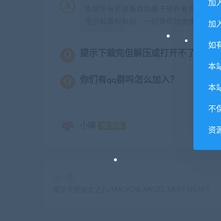
加
本站所有资源版权均属于原作者所有，这
用引起版权纠纷，一切责任均由使用者承担
加入
如
提示下载完但解压或打开不了？
本
你们有qq群吗怎么加入？
本
不
小编
钻石
资
上一篇
魔法天使仙女之心/MAGICAL ANGEL FAIRY HEART