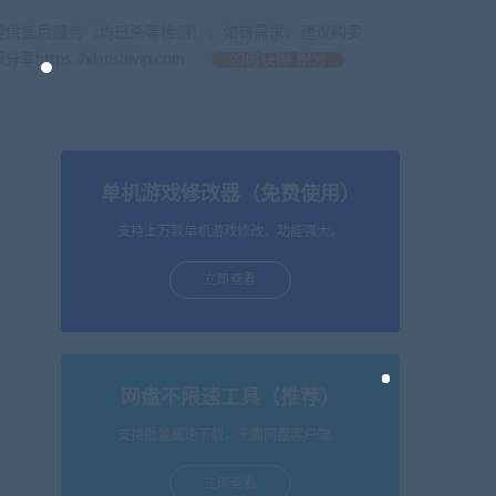
提供售后服务（均已杀毒检测），如有需求，建议购买
//xianshivip.com
如何获得 积分
单机游戏修改器（免费使用）
支持上万款单机游戏修改，功能强大。
立即查看
网盘不限速工具（推荐）
支持批量高速下载，无需网盘客户端。
立即查看