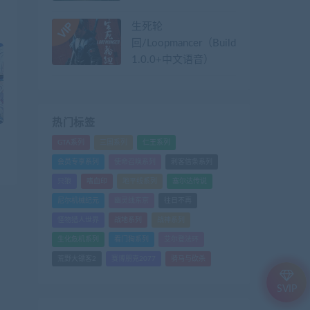
生死轮
回/Loopmancer（Build.9107387-
1.0.0+中文语音）
热门标签
GTA系列
三国系列
仁王系列
会员专享系列
使命召唤系列
刺客信条系列
只狼
嗜血印
地平线系列
塞尔达传说
尼尔机械纪元
幽灵线东京
往日不再
怪物猎人世界
战地系列
战神系列
生化危机系列
看门狗系列
艾尔登法环
荒野大镖客2
赛博朋克2077
骑马与砍杀
SVIP