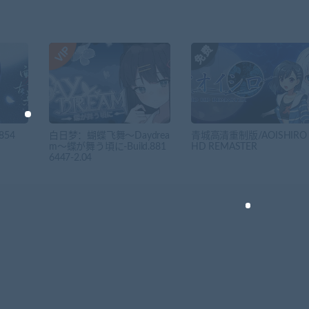
854
白日梦：蝴蝶飞舞～Daydrea
青城高清重制版/AOISHIRO
m～蝶が舞う頃に-Build.881
HD REMASTER
6447-2.04