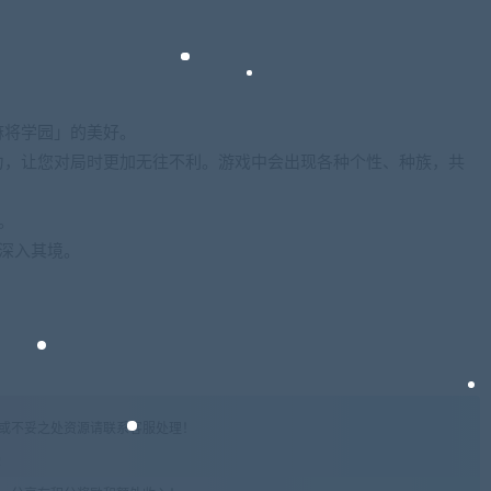
麻将学园」的美好。
力，让您对局时更加无往不利。游戏中会出现各种个性、种族，共
。
更深入其境。
权或不妥之处资源请联系客服处理！
!