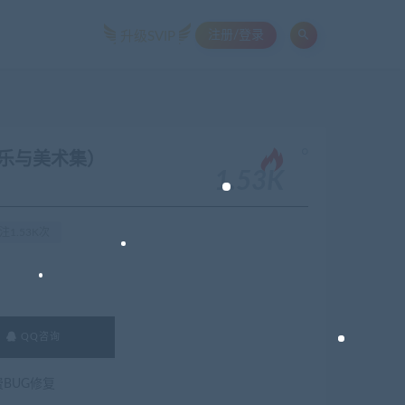
注册/登录
升级SVIP
。
+音乐与美术集）
1.53K
注1.53K次
QQ咨询
费BUG修复