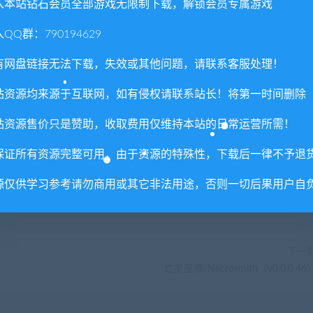
入本站钻石会员全部游戏无限制下载，解锁会员专属游戏
里所提供资源均只能用于参考学习用，请勿直接商用。若由于商
。更多说明请参考 VIP介绍。
QQ群：790194629
有网盘链接无法下载，失效或其他问题，请联系客服处理！
站资源均来源于互联网，如有侵权请联系站长！将第一时间删除
站资源售价只是赞助，收取费用仅维持本站的日常运营所需！
保证所有资源完整可用，由于资源的特殊性，下载后一律不予退
喜欢
0
分享到：
源仅供学习参考请勿商用或其它非法用途，否则一切后果用户自
下一
亡灵巫师/Necrosmith（v0.0.0.46