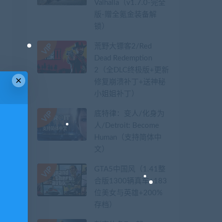
Valhalla（v1.7.0-完全
版-赠全氪金装备解
锁）​
荒野大镖客2/Red
Dead Redemption
2（全DLC终极版+更新
×
修复崩溃补丁+送神秘
小姐姐补丁）
底特律：变人/化身为
人/Detroit: Become
Human（支持简体中
文）
GTA5中国风（1.41整
合版1300辆真车+183
位美女与英雄+200%
存档）