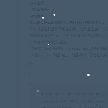
多样主题
自拍直播等
游戏特色
游戏是以日本麻将规则，进行1对1的麻将游戏。
每次对局胜利后即可解锁剧情，让您重温当年「
透过通关获得资金，购买各种道具对学员提高能
计20名美少女让您挑战。
45段CG动画，等各种不同剧本，满足您各种想象
CG皆以Live2D动画演出，动画运镜、配音让您
1. 本站所有资源来源于用户分享和网络转载，如有侵
2. 分享目的仅供大家学习和交流，请不要用于商业用途