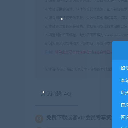
3. 如果你也有好资源或者游戏，可以联系客服上传分
4. 本站提供的游戏、软件等等其他资源，都不包含技
5. 如有网盘链接无法下载、失效或其他问题等等，请
6. 本站资源售价只是赞助，收取费用仅维持本站的日
7. 如遇到加密压缩包，默认解压密码为"xianshivip.
8. 因为资源和软件均为可复制品，所以不支持任何理
声明
：
请勿把账号密码保存在浏览器自动登录，否则不
如
闲时游-专注于精品资源分享
»
雀姬的异想世界（数字豪华版
本
每
常见问题FAQ
首
普
免费下载或者VIP会员专享资源能