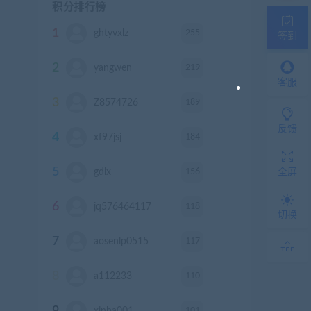
积分排行榜
1
255
ghtyvxlz
积分
签到
2
219
yangwen
积分
客服
3
189
Z8574726
积分
反馈
4
184
xf97jsj
积分
5
156
gdlx
积分
全屏
6
118
jq576464117
积分
切换
7
117
aosenlp0515
积分
8
110
a112233
积分
9
101
xinba001
积分