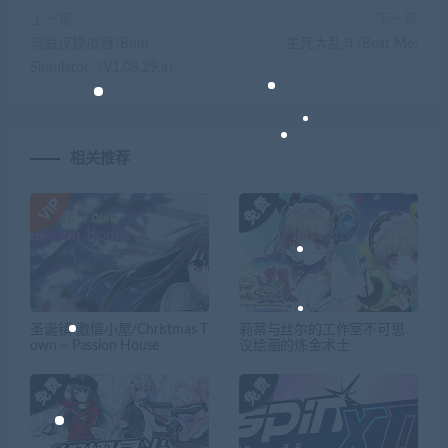
上一篇
下一篇
流浪汉模拟器/Bum
生死大乱斗/Beat Me!
Simulator（V1.08.29.a）
相关推荐
圣诞镇-激情小屋/Christmas T
莉蒂与丝尔的工作室不可思
own – Passion House
议绘画的炼金术士