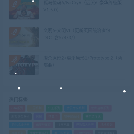
孤岛惊魂6/FarCry6（远哭6-豪华终极版-
V1.5.0）
文明6-文明VI（更新英国统治者包
DLC+含5/4/3/）
虐杀原形2+虐杀原形1/Prototype 2（两
部曲）
热门标签
GTA系列
三国系列
仁王系列
会员专享系列
使命召唤系列
刺客信条系列
只狼
嗜血印
地平线系列
塞尔达传说
尼尔机械纪元
幽灵线东京
往日不再
怪物猎人世界
战地系列
战神系列
生化危机系列
看门狗系列
艾尔登法环
荒野大镖客2