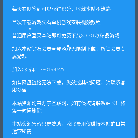
美丽的艺术品
动画人物
每天右侧签到可以获得积分，收藏本站不迷路
轻松的音乐
首次下载游戏先看单机游戏安装视频教程
CG画廊模式
旋转图片。
普通用户登录本站即可免费下载3000+款精品游戏
加入本站钻石会员全部游戏无限制下载，解锁会员专
1. 本站所有资源来源于用户分享和网络转载，如有侵权或不妥之
属游戏
处资源请联系客服处理！
2. 分享目的仅供大家学习和交流，请不要用于商业用途!
加入QQ群：790194629
3. 如果你也有好资源或者游戏，可以联系客服上传分享，分享有
如有网盘链接无法下载，失效或其他问题，请联系客
积分奖励和额外收入！
服处理！
4. 本站提供的游戏、软件等等其他资源，都不包含技术服务请大
本站资源均来源于互联网，如有侵权请联系站长！将
家谅解！
第一时间删除
5. 如有网盘链接无法下载、失效或其他问题等等，请联系客服处
本站资源售价只是赞助，收取费用仅维持本站的日常
理！
运营所需！
6. 本站资源售价只是赞助，收取费用仅维持本站的日常运营所