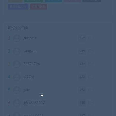
赛博朋克2077
骑马与砍杀
积分排行榜
1
252
ghtyvxlz
积分
2
219
yangwen
积分
3
187
Z8574726
积分
4
183
xf97jsj
积分
5
153
gdlx
积分
6
118
jq576464117
积分
117