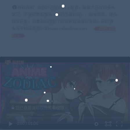
特别声明：原创产品提供以上服务，破解产品仅供参考
学习，不提供售后服务（均已杀毒检测），如有需求，建议
购买正版！如果源码侵犯了您的利益请留言告知！闲时游-
专注于精品资源分享https://xianshivip.com
如何获得
积分
您已获得当前视频观看权限
0:00
/
01:00