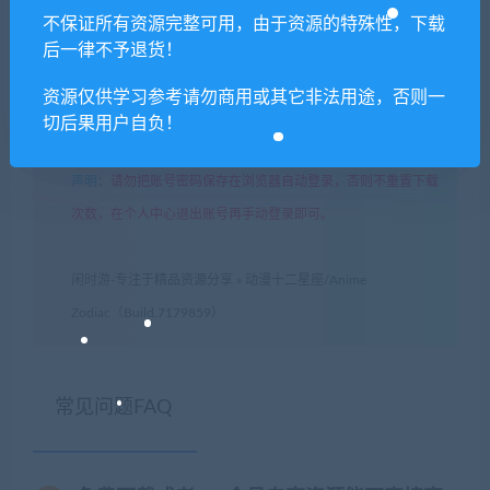
需！
不保证所有资源完整可用，由于资源的特殊性，下载
后一律不予退货！
7. 如遇到加密压缩包，默认解压密码为"xianshivip.com",如遇到
无法解压的请联系客服！
资源仅供学习参考请勿商用或其它非法用途，否则一
8. 因为资源和软件均为可复制品，所以不支持任何理由的退款兑
切后果用户自负！
现，请斟酌后支付下载
声明
：
请勿把账号密码保存在浏览器自动登录，否则不重置下载
次数，在个人中心退出账号再手动登录即可。
闲时游-专注于精品资源分享
»
动漫十二星座/Anime
Zodiac（Build.7179859）
常见问题FAQ