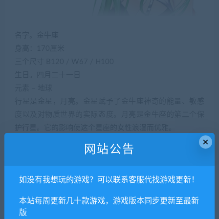
名字。金牛座
身高：170厘米
三个尺寸 B120 / W67 / H100
生日。四月二十一日
元素 – 地球
行星是金星，月亮。金星赋予了金牛座神奇的能量、敏感
度以及对物质世界的实际态度。月亮是金牛座的第二个保
护行星。它的影响使这个星座的女性浪漫而优雅。
×
最喜欢的颜色是翡翠色、柠檬色和亮蓝色。
网站公告
我是由矛盾交织而成的。我有一个奇怪的组合，即女性气
质和力量，自信和柔软，实用主义和浪漫主义。我的缺点
如没有我想玩的游戏？可以联系客服代找游戏更新！
很容易被优点所弥补，我总是努力发展这些优点。
游戏看点
本站每周更新几十款游戏，游戏版本同步更新至最新
益智游戏
版