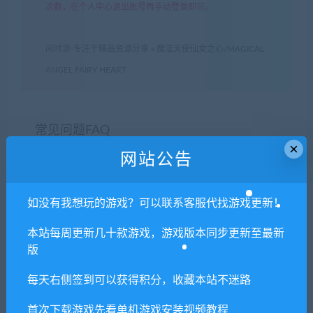
次数，在个人中心退出账号再手动登录即可。
闲时游-专注于精品资源分享
»
魔法天使仙女之心/MAGICAL
ANGEL FAIRY HEART
常见问题FAQ
×
网站公告
免费下载或者VIP会员专享资源能否直接商
如没有我想玩的游戏？可以联系客服代找游戏更新！
用？
本站每周更新几十款游戏，游戏版本同步更新至最新
本站所有资源版权均属于原作者所有，这里所提
版
供资源均只能用于参考学习用，请勿直接商用。
若由于商用引起版权纠纷，一切责任均由使用者
每天右侧签到可以获得积分，收藏本站不迷路
承担。更多说明请参考 VIP介绍。
首次下载游戏先看单机游戏安装视频教程