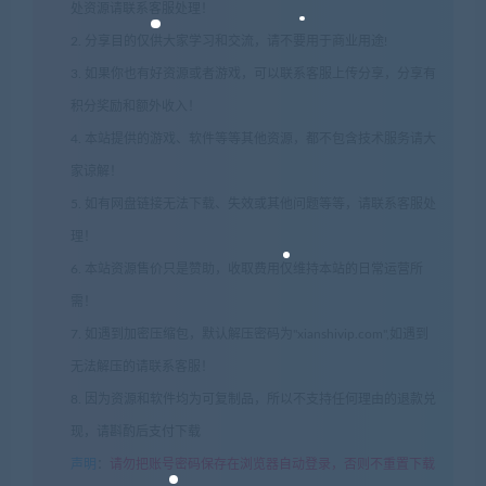
处资源请联系客服处理！
2. 分享目的仅供大家学习和交流，请不要用于商业用途!
3. 如果你也有好资源或者游戏，可以联系客服上传分享，分享有
积分奖励和额外收入！
4. 本站提供的游戏、软件等等其他资源，都不包含技术服务请大
家谅解！
5. 如有网盘链接无法下载、失效或其他问题等等，请联系客服处
理！
6. 本站资源售价只是赞助，收取费用仅维持本站的日常运营所
需！
7. 如遇到加密压缩包，默认解压密码为"xianshivip.com",如遇到
无法解压的请联系客服！
8. 因为资源和软件均为可复制品，所以不支持任何理由的退款兑
现，请斟酌后支付下载
声明
：
请勿把账号密码保存在浏览器自动登录，否则不重置下载