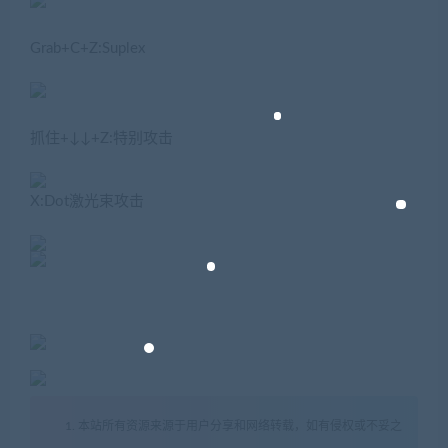
Grab+C+Z:Suplex
抓住+↓↓+Z:特别攻击
X:Dot激光束攻击
1. 本站所有资源来源于用户分享和网络转载，如有侵权或不妥之