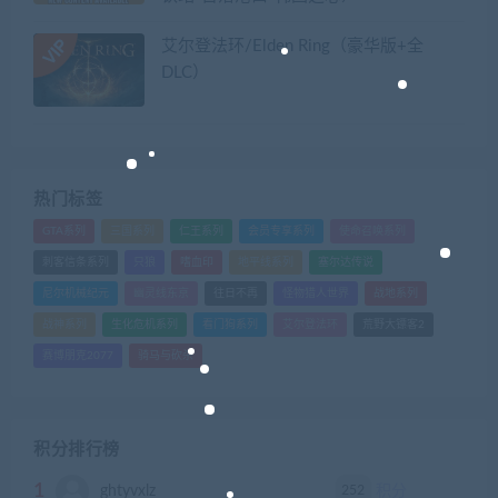
艾尔登法环/Elden Ring（豪华版+全
DLC）
热门标签
GTA系列
三国系列
仁王系列
会员专享系列
使命召唤系列
刺客信条系列
只狼
嗜血印
地平线系列
塞尔达传说
尼尔机械纪元
幽灵线东京
往日不再
怪物猎人世界
战地系列
战神系列
生化危机系列
看门狗系列
艾尔登法环
荒野大镖客2
赛博朋克2077
骑马与砍杀
积分排行榜
1
252
ghtyvxlz
积分