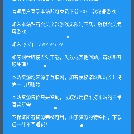
普通用户登录本站即可免费下载3000+款精品游戏
提示下载完但解压或打开不了？
加入本站钻石会员全部游戏无限制下载，解锁会员专
你们有qq群吗怎么加入？
属游戏
加入QQ群：790194629
喜欢
0
分享到：
如有网盘链接无法下载，失效或其他问题，请联系客
服处理！
本站资源均来源于互联网，如有侵权请联系站长！将
第一时间删除
上一篇
下一篇
春逝百年抄/The Centennial
雀姬的异想世界（数字豪华
本站资源售价只是赞助，收取费用仅维持本站的日常
Case: A Shijima
版-V.2.0.0+DLC+音乐与美术
运营所需！
Story（Build.8603566+DLC+预
集）
购特典）
不保证所有资源完整可用，由于资源的特殊性，下载
后一律不予退货！