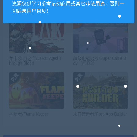
资源仅供学习参考请勿商用或其它非法用途，否则一
相关推荐
切后果用户自负！
莱卡:岁月之血/Laika: Aged T
超级电缆男孩/Super Cable B
hrough Blood
oy（v1.0.8）
护焰者/Flame Keeper
末日建造者/Post-Apo Builder