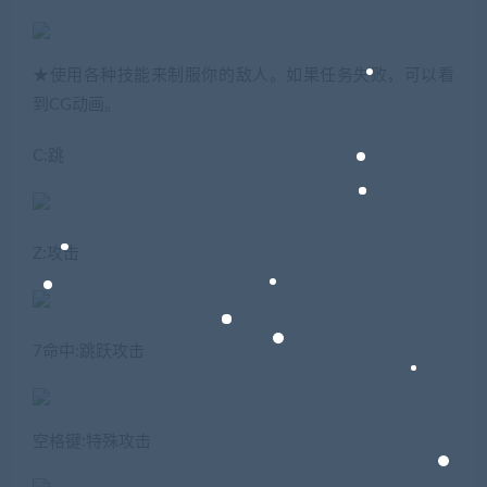
★使用各种技能来制服你的敌人。如果任务失败，可以看
到CG动画。
C:跳
Z:攻击
7命中:跳跃攻击
空格键:特殊攻击