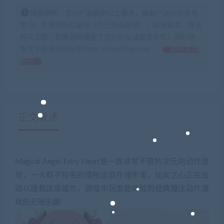
特别声明：原创产品提供以上服务，破解产品仅供参考
学习，不提供售后服务（均已杀毒检测），如有需求，建议
购买正版！如果源码侵犯了您的利益请留言告知！闲时游-
专注于精品资源分享https://xianshivip.com
如何获得
积分
正文概述
Magical Angel Fairy Heart是一款非常不错的次元向动作游
戏，一大群不知名的怪物出现在城市里，仙女之心正在出
动以拯救这座城市，游戏中玩家能体验到经典魔法动作游
戏的无限乐趣!