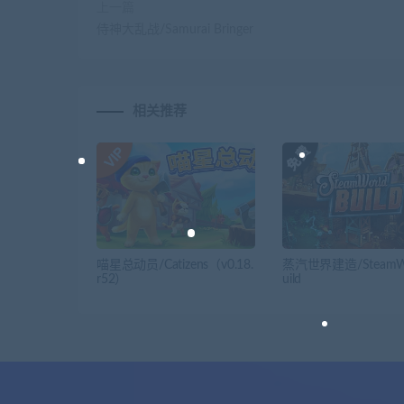
上一篇
侍神大乱战/Samurai Bringer
相关推荐
喵星总动员/Catizens（v0.18.
蒸汽世界建造/SteamWo
r52）
uild