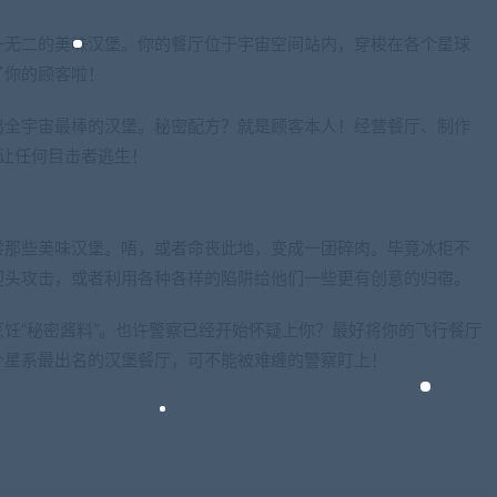
一无二的美味汉堡。你的餐厅位于宇宙空间站内，穿梭在各个星球
了你的顾客啦！
出全宇宙最棒的汉堡。秘密配方？就是顾客本人！经营餐厅、制作
让任何目击者逃生！
尝那些美味汉堡。唔，或者命丧此地，变成一团碎肉。毕竟冰柜不
迎头攻击，或者利用各种各样的陷阱给他们一些更有创意的归宿。
饪“秘密酱料”。也许警察已经开始怀疑上你？最好将你的飞行餐厅
个星系最出名的汉堡餐厅，可不能被难缠的警察盯上！