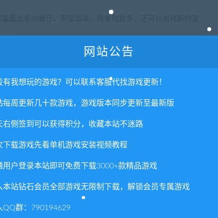
宇宙最出名的餐厅。声望越高，顾客就越多，还可以前往新的星
用的切肉刀来杀死顾客！
网站公告
开完美汉堡的秘密。
多样，他们各有强项和弱点等待着你去发现。
没有我想玩的游戏？可以联系客服代找游戏更新！
划和操作，降低警察的疑心。
站每周更新几十款游戏，游戏版本同步更新至最新版
须做到以下几点：烹饪新的“酱料”，购买原料，升级厨房、陷阱和
天右侧签到可以获得积分，收藏本站不迷路
马桶、应对流星雨、击退僵尸攻击等
次下载游戏先看单机游戏安装视频教程
通用户登录本站即可免费下载3000+款精品游戏
入本站钻石会员全部游戏无限制下载，解锁会员专属游戏
QQ群：790194629