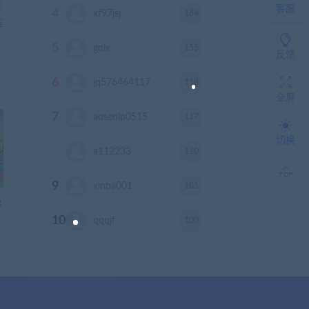
篇
客服
4
184
xf97jsj
积分
程
5
155
gdlx
积分
反馈
6
118
jq576464117
积分
全屏
7
117
aosenlp0515
积分
切换
8
110
a112233
积分
9
101
xinba001
积分
g
10
100
qqqjf
积分