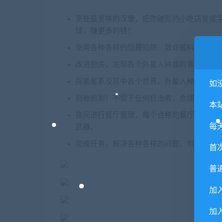
烹饪最美味的汉堡，把你破败的小吃店变成
球，赚更多的钱！
使用各种各样的隐藏陷阱、致命酱料或者惯
改进厨房，发现各个外星人种族的喜好——揭
探索星系及其中各个世界。外星人种族多种
如
别被抓到！不留下任何目击者，合理进行计
本
夜间进行餐厅管理，每个合格的餐厅店主都必
每
武器。
完成任务，解决各种各样的问题，包括疏通
首
普
加
加入