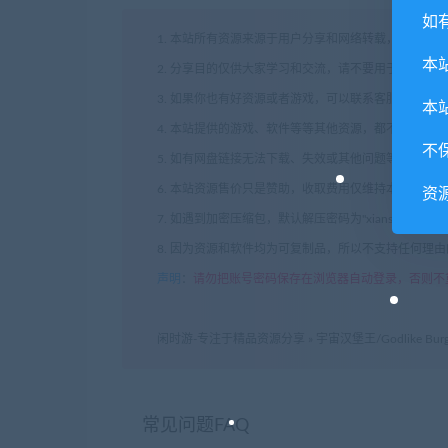
如
1. 本站所有资源来源于用户分享和网络转载，如有侵
本
2. 分享目的仅供大家学习和交流，请不要用于商业用途
3. 如果你也有好资源或者游戏，可以联系客服上传分
本
4. 本站提供的游戏、软件等等其他资源，都不包含技
不
5. 如有网盘链接无法下载、失效或其他问题等等，请
6. 本站资源售价只是赞助，收取费用仅维持本站的日
资
7. 如遇到加密压缩包，默认解压密码为"xianshivip.
8. 因为资源和软件均为可复制品，所以不支持任何理
声明
：
请勿把账号密码保存在浏览器自动登录，否则不
闲时游-专注于精品资源分享
»
宇宙汉堡王/Godlike Burg
常见问题FAQ