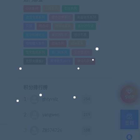
GTA系列
三国系列
仁王系列
会员专享系列
使命召唤系列
刺客信条系列
只狼
嗜血印
地平线系列
塞尔达传说
尼尔机械纪元
幽灵线东京
往日不再
怪物猎人世界
战地系列
战神系列
生化危机系列
看门狗系列
艾尔登法环
荒野大镖客2
赛博朋克2077
骑马与砍杀
积分排行榜
SVIP
1
254
ghtyvxlz
积分
2
219
yangwen
积分
签到
3
188
Z8574726
积分