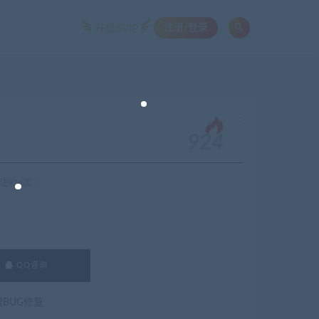
注册/登录
升级SVIP
。
924
注924次
QQ咨询
费BUG修复