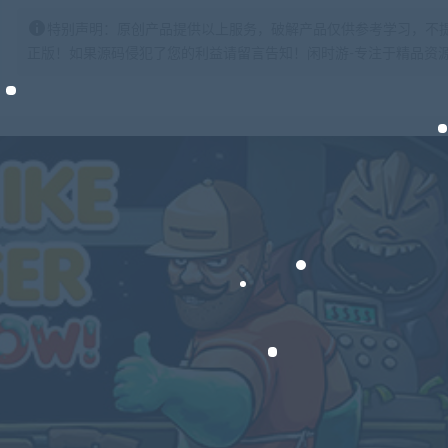
特别声明：原创产品提供以上服务，破解产品仅供参考学习，不
正版！如果源码侵犯了您的利益请留言告知！闲时游-专注于精品资源分享https: