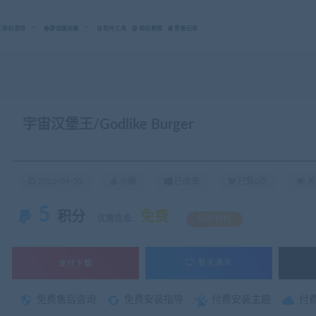
C单机游戏
游戏服务端
软件工具
网站教程
更新记录
宇宙汉堡王/Godlike Burger
2022-04-30
小编
已收录
已售0次
关
5
积分
免费
优惠信息:
钻石特权
支付下载
暂无演示
免费售后咨询
免费安装指导
付费安装主题
付