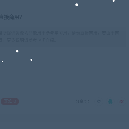
否直接商用？
里所提供资源均只能用于参考学习用，请勿直接商用。若由于商
。更多说明请参考 VIP介绍。
喜欢
0
分享到：