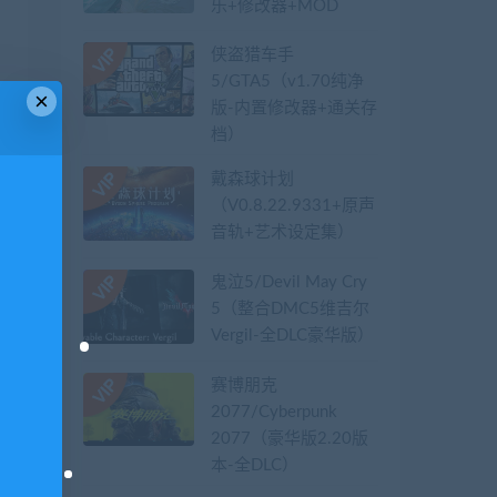
乐+修改器+MOD
侠盗猎车手
5/GTA5（v1.70纯净
×
版-内置修改器+通关存
档）
戴森球计划
（V0.8.22.9331+原声
音轨+艺术设定集）
鬼泣5/Devil May Cry
5（整合DMC5维吉尔
Vergil-全DLC豪华版）
赛博朋克
2077/Cyberpunk
2077（豪华版2.20版
本-全DLC）