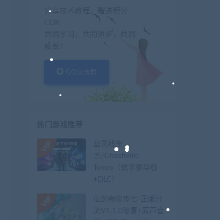
分享技术教程、赠送积分
CDK
共同学习，共同进步，共同
成长！
QQ交流群
热门游戏推荐
幽灵线东
京/Ghostwire:
Tokyo（数字豪华版
+DLC）
仙剑奇侠传七-正版分
流V1.1.0修复+原声音