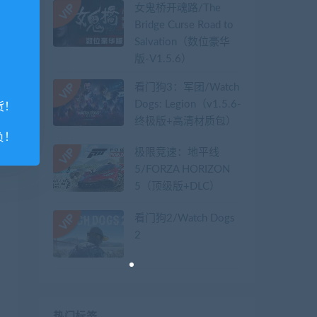
女鬼桥开魂路/The
Bridge Curse Road to
Salvation（数位豪华
版-V1.5.6）
看门狗3：军团/Watch
Dogs: Legion（v1.5.6-
货！
终极版+高清材质包）
负！
极限竞速：地平线
5/FORZA HORIZON
5（顶级版+DLC）
看门狗2/Watch Dogs
2
热门标签