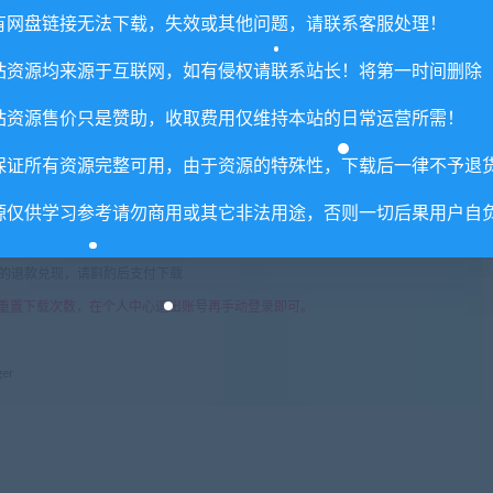
有网盘链接无法下载，失效或其他问题，请联系客服处理！
权或不妥之处资源请联系客服处理！
站资源均来源于互联网，如有侵权请联系站长！将第一时间删除
!
享，分享有积分奖励和额外收入！
站资源售价只是赞助，收取费用仅维持本站的日常运营所需！
术服务请大家谅解！
保证所有资源完整可用，由于资源的特殊性，下载后一律不予退
联系客服处理！
常运营所需！
源仅供学习参考请勿商用或其它非法用途，否则一切后果用户自
com",如遇到无法解压的请联系客服！
由的退款兑现，请斟酌后支付下载
重置下载次数，在个人中心退出账号再手动登录即可。
er