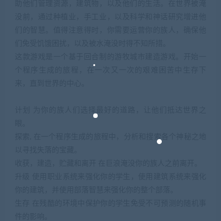
助他们管理资源，建筑物，以及他们的生活。在世界被淹
没前，通过种植业，手工业，以及科学和神话研究增进他
们的智慧。值得注意得时，你需要运营你的族人，确保他
们免受饥饿困扰，以及被水淹没时得不知所措。
这款游戏是一个基于回合制的游牧城市建造游戏。开始一
个程序生成的旅程，在一次又一次的艰难困苦中生存下
来，直到世界的中心。
计划 为你的族人们选择最好的道路，让他们抵达世界之
眼。
探索, 在一个程序生成的旅程中，分析和搜索各个神秘之地
以寻找失落的宝藏。
收获，建造，贮藏和离开 在巨浪淹没你的族人之前离开。
升级 使用职业系统来强化你的学生，使用建筑系统来强化
你的建筑，并使用部落智慧来强化你的整个部落。
生存 在残酷的环境中保护你的学生免受不可预测的随机事
件的影响。