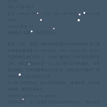
4450e
内存: 4 GB RAM
显卡: GeForce 8800 GTX / Intel HD 4600 / Radeon HD
3850
DirectX 版本: 11
存储空间: 需要 2 GB 可用空间
醒来，升起，翱翔。是时候将散落在世界各地的学生们重
新聚集到我得身边，引导他们。没什么可担心得，当你的
气息吹拂在他们的脸上，当他们看到自己的衣物因你而飘
动时，他们就将明白这一切，因为他们正等待着你。清风
拂过脚面，你将承载着他们的身体，鼓舞他们的精神，将
希望和恒心注入他们的心灵。
别小看了这场阵风，因为他们将明白，漫漫长路，必须继
续前进，直至到达彼方
Wishlist and follow for updates!
你将扮演风，指引部落学生们到达世界的中心。你必须帮