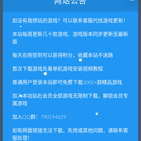
网站公告
次数，在个人中心退出账号再手动登录即可。
如没有我想玩的游戏？可以联系客服代找游戏更新！
闲时游-专注于精品资源分享
»
四海旅人（V1.1.1）
本站每周更新几十款游戏，游戏版本同步更新至最新
版
常见问题FAQ
每天右侧签到可以获得积分，收藏本站不迷路
首次下载游戏先看单机游戏安装视频教程
免费下载或者VIP会员专享资源能否直接商
用？
普通用户登录本站即可免费下载3000+款精品游戏
加入本站钻石会员全部游戏无限制下载，解锁会员专
本站所有资源版权均属于原作者所有，这里所提
属游戏
供资源均只能用于参考学习用，请勿直接商用。
若由于商用引起版权纠纷，一切责任均由使用者
加入QQ群：790194629
承担。更多说明请参考 VIP介绍。
如有网盘链接无法下载，失效或其他问题，请联系客
服处理！