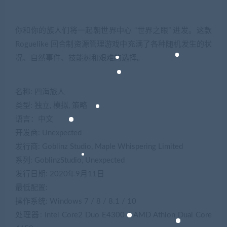
你和你的族人们将一起朝世界中心 “世界之眼” 进发。这款
Roguelike 回合制资源管理游戏中充满了各种随机发生的状
况、自然事件、技能树和艰难的选择。
名称: 四海旅人
类型: 独立, 模拟, 策略
语言：中文
开发商: Unexpected
发行商: Goblinz Studio, Maple Whispering Limited
系列: GoblinzStudio, Unexpected
发行日期: 2020年9月11日
最低配置:
操作系统: Windows 7 / 8 / 8.1 / 10
处理器: Intel Core2 Duo E4300 / AMD Athlon Dual Core