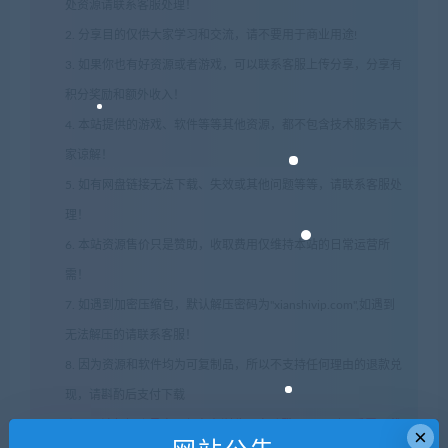
处资源请联系客服处理！
2. 分享目的仅供大家学习和交流，请不要用于商业用途!
3. 如果你也有好资源或者游戏，可以联系客服上传分享，分享有
积分奖励和额外收入！
4. 本站提供的游戏、软件等等其他资源，都不包含技术服务请大
家谅解！
5. 如有网盘链接无法下载、失效或其他问题等等，请联系客服处
理！
6. 本站资源售价只是赞助，收取费用仅维持本站的日常运营所
需！
7. 如遇到加密压缩包，默认解压密码为"xianshivip.com",如遇到
无法解压的请联系客服！
8. 因为资源和软件均为可复制品，所以不支持任何理由的退款兑
现，请斟酌后支付下载
声明
：
请勿把账号密码保存在浏览器自动登录，否则不重置下载
×