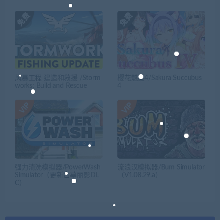
风暴工程 建造和救援 /Storm
樱花魅魔4/Sakura Succubus
works: Build and Rescue
4
强力清洗模拟器/PowerWash
流浪汉模拟器/Bum Simulator
Simulator（更新古墓丽影DL
（V1.08.29.a）
C）