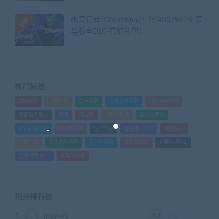
幽灵行者/Ghostrunner（V.40079626-豪
华版全DLC-霓虹礼包）
热门标签
GTA系列
三国系列
仁王系列
会员专享系列
使命召唤系列
刺客信条系列
只狼
嗜血印
地平线系列
塞尔达传说
尼尔机械纪元
幽灵线东京
往日不再
怪物猎人世界
战地系列
战神系列
生化危机系列
看门狗系列
艾尔登法环
荒野大镖客2
赛博朋克2077
骑马与砍杀
积分排行榜
1
253
ghtyvxlz
积分