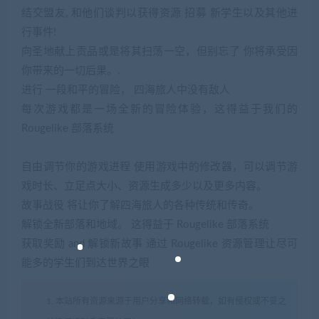
结交盟友, 和他们谈判以获得资源 招募 新学生以及其他进
行事件!
向圣地献上贡品或是将其扫荡一空，但别忘了 你将承受因
你带来的一切后果。.
进行 一段和平的冒险， 四海旅人中没有敌人
每次游戏都是一场全新的冒险体验，这得益于我们的
Rougelike 部落系统
自由调节你的游戏进程 使用游戏中的修改器，可以调节游
戏时长、立足点大小、资源生成多少以及更多内容。
故事战役 将让你了解四海旅人的各种传统和传奇。
解锁全新部落和地域。 这得益于 Rougelike 部落系统
获取奖励 and 解锁新故事 通过 Rougelike 资源管理让尽可
能多的学生们到达世界之眼
1. 本站所有资源来源于用户分享和网络转载，如有侵权或不妥之