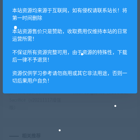
提示下载完但解压或打开不了？
本站资源均来源于互联网，如有侵权请联系站长！将
第一时间删除
你们有qq群吗怎么加入？
本站资源售价只是赞助，收取费用仅维持本站的日常
运营所需！
喜欢
0
分享到：
不保证所有资源完整可用，由于资源的特殊性，下载
后一律不予退货！
资源仅供学习参考请勿商用或其它非法用途，否则一
上一篇
下一篇
切后果用户自负！
地狱之刃：塞纳的献
王国保卫战：复仇/Kingdom
祭/Hellblade: Senuas
Rush Vengeance（v1.9.9.20）
Sacrifice（v20211117增强
版）
相关推荐