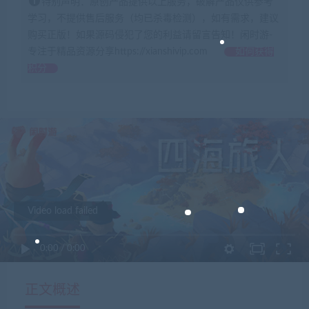
特别声明：原创产品提供以上服务，破解产品仅供参考
学习，不提供售后服务（均已杀毒检测），如有需求，建议
购买正版！如果源码侵犯了您的利益请留言告知！闲时游-
专注于精品资源分享https://xianshivip.com
如何获得
积分
Video load failed
0:00
/
0:00
正文概述