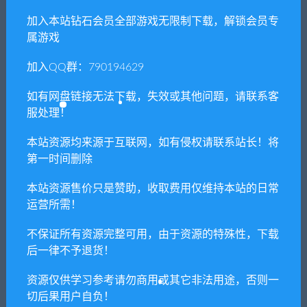
闲时游-专注于精品资源分享
»
网盘下载不限速工具加教程
加入本站钻石会员全部游戏无限制下载，解锁会员专
属游戏
加入QQ群：790194629
常见问题FAQ
如有网盘链接无法下载，失效或其他问题，请联系客
服处理！
免费下载或者VIP会员专享资源能否直接商
用？
本站资源均来源于互联网，如有侵权请联系站长！将
第一时间删除
本站所有资源版权均属于原作者所有，这里所提
本站资源售价只是赞助，收取费用仅维持本站的日常
供资源均只能用于参考学习用，请勿直接商用。
运营所需！
若由于商用引起版权纠纷，一切责任均由使用者
承担。更多说明请参考 VIP介绍。
不保证所有资源完整可用，由于资源的特殊性，下载
后一律不予退货！
提示下载完但解压或打开不了？
资源仅供学习参考请勿商用或其它非法用途，否则一
切后果用户自负！