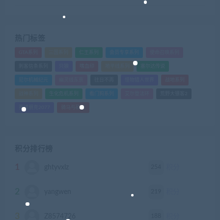
热门标签
GTA系列
三国系列
仁王系列
会员专享系列
使命召唤系列
刺客信条系列
只狼
嗜血印
地平线系列
塞尔达传说
尼尔机械纪元
幽灵线东京
往日不再
怪物猎人世界
战地系列
战神系列
生化危机系列
看门狗系列
艾尔登法环
荒野大镖客2
赛博朋克2077
骑马与砍杀
积分排行榜
1
254
ghtyvxlz
积分
2
219
yangwen
积分
3
188
Z8574726
积分