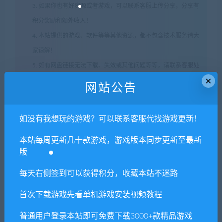
3. 如果你也有好资源或者游戏，可以联系客服上传分享，分享有
积分奖励和额外收入！
4. 本站提供的游戏、软件等等其他资源，都不包含技术服务请大
家谅解！
5. 如有网盘链接无法下载、失效或其他问题等等，请联系客服处
×
理！
网站公告
6. 本站资源售价只是赞助，收取费用仅维持本站的日常运营所
需！
如没有我想玩的游戏？可以联系客服代找游戏更新！
7. 如遇到加密压缩包，默认解压密码为"xianshivip.com",如遇到
本站每周更新几十款游戏，游戏版本同步更新至最新
无法解压的请联系客服！
版
8. 因为资源和软件均为可复制品，所以不支持任何理由的退款兑
现，请斟酌后支付下载
每天右侧签到可以获得积分，收藏本站不迷路
声明
：
请勿把账号密码保存在浏览器自动登录，否则不重置下载
首次下载游戏先看单机游戏安装视频教程
次数，在个人中心退出账号再手动登录即可。
普通用户登录本站即可免费下载3000+款精品游戏