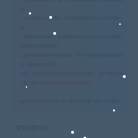
理！
6. 本站资源售价只是赞助，收取费用仅维持本站的日常运营所
需！
7. 如遇到加密压缩包，默认解压密码为"xianshivip.com",如遇到
无法解压的请联系客服！
8. 因为资源和软件均为可复制品，所以不支持任何理由的退款兑
现，请斟酌后支付下载
声明
：
请勿把账号密码保存在浏览器自动登录，否则不重置下载
次数，在个人中心退出账号再手动登录即可。
闲时游-专注于精品资源分享
»
霸刀3DVM版一键端+安装教程
常见问题FAQ