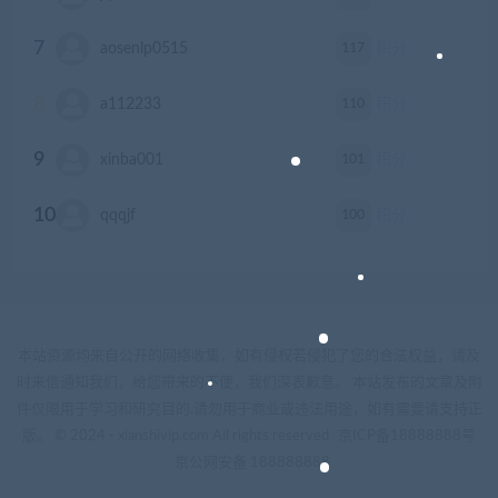
7
117
aosenlp0515
积分
8
110
a112233
积分
9
101
xinba001
积分
10
100
qqqjf
积分
本站资源均来自公开的网络收集，如有侵权若侵犯了您的合法权益，请及
时来信通知我们，给您带来的不便，我们深表歉意。 本站发布的文章及附
件仅限用于学习和研究目的.请勿用于商业或违法用途，如有需要请支持正
版。 © 2024 - xianshivip.com All rights reserved
京ICP备18888888号
京公网安备 188888888