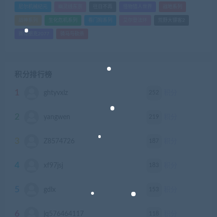
尼尔机械纪元
幽灵线东京
往日不再
怪物猎人世界
战地系列
战神系列
生化危机系列
看门狗系列
艾尔登法环
荒野大镖客2
赛博朋克2077
骑马与砍杀
积分排行榜
1
252
ghtyvxlz
积分
2
219
yangwen
积分
3
187
Z8574726
积分
4
183
xf97jsj
积分
5
153
gdlx
积分
6
118
jq576464117
积分