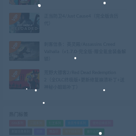
正当防卫4/Just Cause4（完全版含历
代）
刺客信条：英灵殿/Assassins Creed
Valhalla（v1.7.0-完全版-赠全氪金装备解
锁）​
荒野大镖客2/Red Dead Redemption
2（全DLC终极版+更新修复崩溃补丁+送
神秘小姐姐补丁）
热门标签
GTA系列
三国系列
仁王系列
会员专享系列
使命召唤系列
刺客信条系列
只狼
嗜血印
地平线系列
塞尔达传说