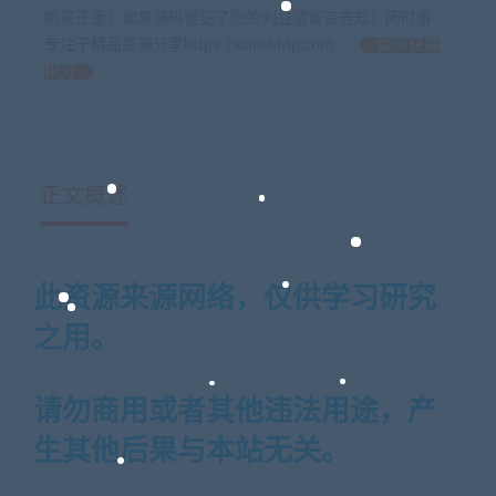
购买正版！如果源码侵犯了您的利益请留言告知！闲时游-
专注于精品资源分享https://xianshivip.com
如何获得
积分
正文概述
此资源来源网络，仅供学习研究
之用。
请勿商用或者其他违法用途，产
生其他后果与本站无关。