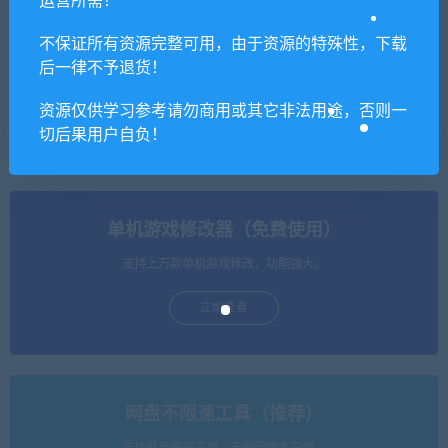
运营所需！
不保证所有资源完整可用，由于资源的特殊性，下载
后一律不予退货！
奇迹1.03K单机一键服务端
天之刃单机一键服务端+安装
资源仅供学习参考请勿商用或其它非法用途，否则一
+安装教程
教程
切后果用户自负！
单机游戏修改器（免费使用）
支持上万款单机游戏修改，功能强大。
立即查看
网盘不限速工具（推荐）