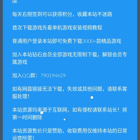
版
【亲测】MT3换皮梦幻【胡图
【亲测】卡牌回合手游【少年
西游】最新整理Linux手工服
诛神志】最新整理Linux手工
每天右侧签到可以获得积分，收藏本站不迷路
务端+GM后台
服务端+CDK授权后台
首次下载游戏先看单机游戏安装视频教程
普通用户登录本站即可免费下载3000+款精品游戏
相关推荐
加入本站钻石会员全部游戏无限制下载，解锁会员专
属游戏
加入QQ群：790194629
如有网盘链接无法下载，失效或其他问题，请联系客
服处理！
【亲测】卡牌回合手游【封
梦回江湖OL单机版一键服务
神江湖】最新整理Linux手工
端+安装教程
服务端+CDK授权后台+安卓
本站资源均来源于互联网，如有侵权请联系站长！将
苹果双端
第一时间删除
本站资源售价只是赞助，收取费用仅维持本站的日常
运营所需！