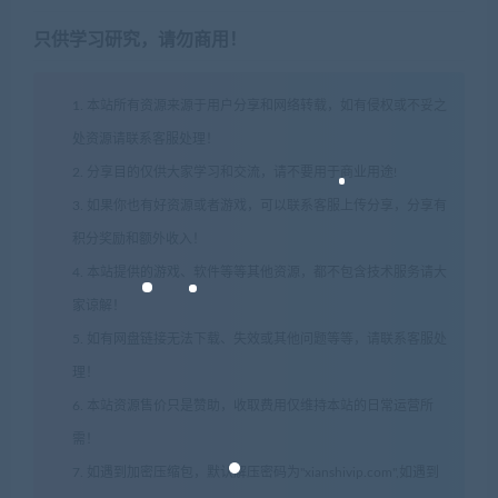
只供学习研究，请勿商用！
1. 本站所有资源来源于用户分享和网络转载，如有侵权或不妥之
处资源请联系客服处理！
2. 分享目的仅供大家学习和交流，请不要用于商业用途!
3. 如果你也有好资源或者游戏，可以联系客服上传分享，分享有
积分奖励和额外收入！
4. 本站提供的游戏、软件等等其他资源，都不包含技术服务请大
家谅解！
5. 如有网盘链接无法下载、失效或其他问题等等，请联系客服处
理！
6. 本站资源售价只是赞助，收取费用仅维持本站的日常运营所
需！
7. 如遇到加密压缩包，默认解压密码为"xianshivip.com",如遇到