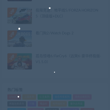
极限竞速：地平线5/FORZA HORIZON
5（顶级版+DLC）
看门狗2/Watch Dogs 2
孤岛惊魂6/FarCry6（远哭6-豪华终极版-
V1.5.0）
热门标签
GTA系列
三国系列
仁王系列
会员专享系列
使命召唤系列
刺客信条系列
只狼
嗜血印
地平线系列
塞尔达传说