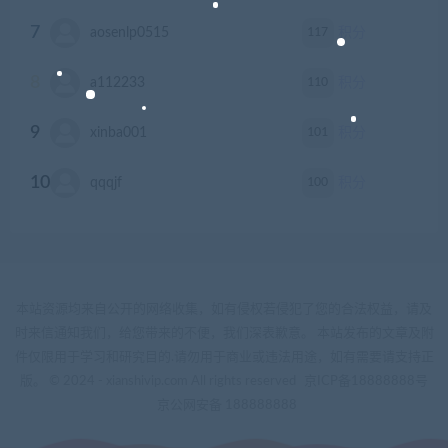
7
117
aosenlp0515
积分
8
110
a112233
积分
9
101
xinba001
积分
10
100
qqqjf
积分
本站资源均来自公开的网络收集，如有侵权若侵犯了您的合法权益，请及
时来信通知我们，给您带来的不便，我们深表歉意。 本站发布的文章及附
件仅限用于学习和研究目的.请勿用于商业或违法用途，如有需要请支持正
版。 © 2024 - xianshivip.com All rights reserved
京ICP备18888888号
京公网安备 188888888