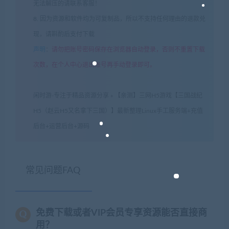
无法解压的请联系客服！
8. 因为资源和软件均为可复制品，所以不支持任何理由的退款兑
现，请斟酌后支付下载
声明
：
请勿把账号密码保存在浏览器自动登录，否则不重置下载
次数，在个人中心退出账号再手动登录即可。
闲时游-专注于精品资源分享
»
【亲测】三网H5游戏【三国战纪
H5（赵云H5又名拿下三国）】最新整理Linux手工服务端+充值
后台+运营后台+源码
常见问题FAQ
免费下载或者VIP会员专享资源能否直接商
用？