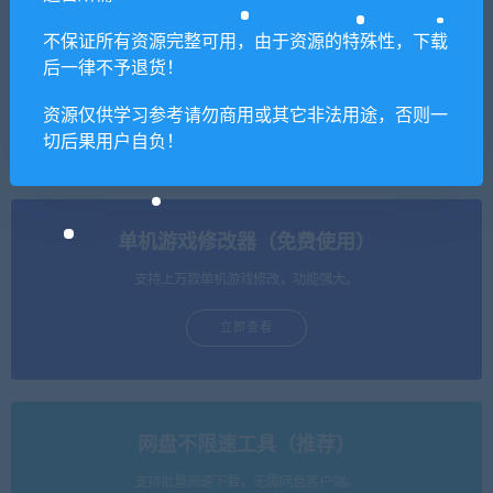
不保证所有资源完整可用，由于资源的特殊性，下载
后一律不予退货！
大三国 镜像版一键服务端+安
【亲测】Q萌回合手游【灵梦
装教程
奇缘】最新整理Linux手工服
资源仅供学习参考请勿商用或其它非法用途，否则一
务端+GM授权后台
切后果用户自负！
单机游戏修改器（免费使用）
支持上万款单机游戏修改，功能强大。
立即查看
网盘不限速工具（推荐）
支持批量高速下载，无需网盘客户端。