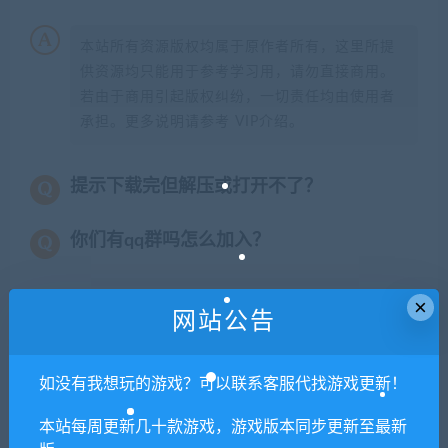
本站所有资源版权均属于原作者所有，这里所提
供资源均只能用于参考学习用，请勿直接商用。
若由于商用引起版权纠纷，一切责任均由使用者
承担。更多说明请参考 VIP介绍。
提示下载完但解压或打开不了？
你们有qq群吗怎么加入？
×
网站公告
喜欢
0
分享到：
如没有我想玩的游戏？可以联系客服代找游戏更新！
本站每周更新几十款游戏，游戏版本同步更新至最新
上一篇
下一篇