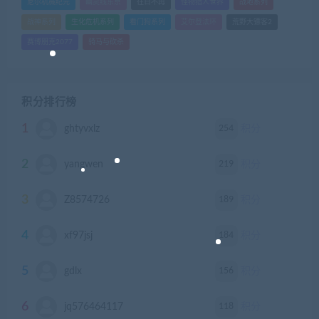
尼尔机械纪元
幽灵线东京
往日不再
怪物猎人世界
战地系列
战神系列
生化危机系列
看门狗系列
艾尔登法环
荒野大镖客2
赛博朋克2077
骑马与砍杀
积分排行榜
1
254
ghtyvxlz
积分
2
219
yangwen
积分
3
189
Z8574726
积分
4
184
xf97jsj
积分
5
156
gdlx
积分
6
118
jq576464117
积分