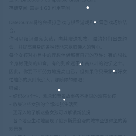
显卡: DirectX® 9 Compatible Graphics Card
存储空间: 需要 1 GB 可用空间
DateJournal将约会模拟游戏与棋盘游戏和扫雷游戏巧妙结
合。
你可以结识漂亮女孩，向其赠送礼物，邀请她们出去约
会，并提高自身的各种技能来赢取佳人的芳心。
每个女孩对心目中的理想伴侣都有自己的期许：有的想找
个身材健美的知音，有的则痴迷于才高八斗的饱学之士。
因此，你要不断努力地提高自己，但如果你只秉承着好女
怕缠郎的原则来追人，那随你的便吧！
特点：
– 结识6位个性、观念和背景故事各不相同的漂亮女孩
– 收集这些女孩的全部30张生活照
– 更深入地了解这些女孩可以解锁新装扮
– 各个地点生动地展现了俄罗斯最浪漫的城市圣彼得堡的美
妙景象