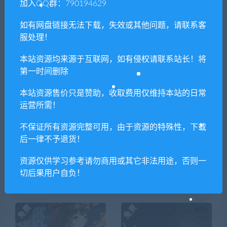
加入QQ群：790194629
上一篇
下一篇
阿泰诺之刃2：导演回
森林魔物女王/ Bowsette（正
如有网盘链接无法下载，失效或其他问题，请联系客
放/AeternoBlade II: Directors
式版-Build.7404446）
服处理！
Rewind（v16492）
本站资源均来源于互联网，如有侵权请联系站长！将
第一时间删除
本站资源售价只是赞助，收取费用仅维持本站的日常
相关推荐
运营所需！
不保证所有资源完整可用，由于资源的特殊性，下载
后一律不予退货！
资源仅供学习参考请勿商用或其它非法用途，否则一
切后果用户自负！
监牢公主-逃离魔王城/Prison
花都之恋（Build.8629883）
Princess（V1.0.1）