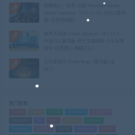
怪物猎人：世界-冰原/Monster Hunter
World: Iceborne（V15.11.01-全DLC豪华
版+世界定制版）
城市天际线/Cities: Skylines（V1.15.1-
F4全DLC豪华版-现代交通网络-火车站地
铁站-日落港口-韩国之心）
艾尔登法环/Elden Ring（豪华版+全
DLC）
热门标签
GTA系列
三国系列
仁王系列
会员专享系列
使命召唤系列
刺客信条系列
只狼
嗜血印
地平线系列
塞尔达传说
尼尔机械纪元
幽灵线东京
往日不再
怪物猎人世界
战地系列