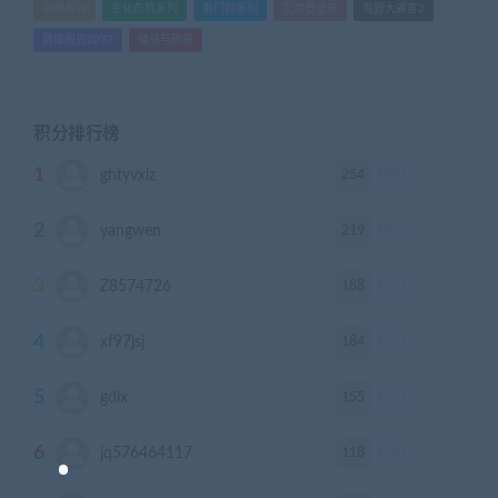
战神系列
生化危机系列
看门狗系列
艾尔登法环
荒野大镖客2
赛博朋克2077
骑马与砍杀
积分排行榜
1
254
ghtyvxlz
积分
2
219
yangwen
积分
3
188
Z8574726
积分
4
184
xf97jsj
积分
5
155
gdlx
积分
6
118
jq576464117
积分