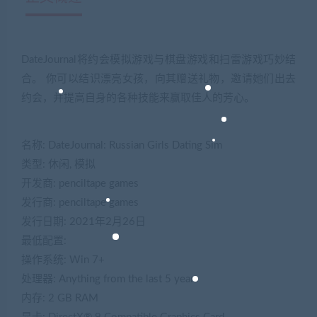
DateJournal将约会模拟游戏与棋盘游戏和扫雷游戏巧妙结
合。 你可以结识漂亮女孩，向其赠送礼物，邀请她们出去
约会，并提高自身的各种技能来赢取佳人的芳心。
名称: DateJournal: Russian Girls Dating Sim
类型: 休闲, 模拟
开发商: penciltape games
发行商: penciltape games
发行日期: 2021年2月26日
最低配置:
操作系统: Win 7+
处理器: Anything from the last 5 years
内存: 2 GB RAM