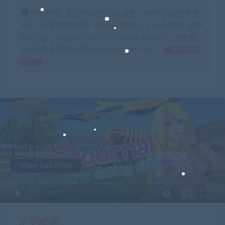
特别声明：原创产品提供以上服务，破解产品仅供参考
学习，不提供售后服务（均已杀毒检测），如有需求，建议
购买正版！如果源码侵犯了您的利益请留言告知！闲时游-
专注于精品资源分享https://xianshivip.com
如何获得
积分
Video load failed
0:00
/
0:00
正文概述