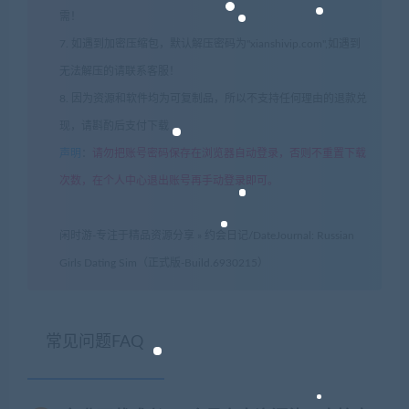
需！
7. 如遇到加密压缩包，默认解压密码为"xianshivip.com",如遇到
无法解压的请联系客服！
8. 因为资源和软件均为可复制品，所以不支持任何理由的退款兑
现，请斟酌后支付下载
声明
：
请勿把账号密码保存在浏览器自动登录，否则不重置下载
次数，在个人中心退出账号再手动登录即可。
闲时游-专注于精品资源分享
»
约会日记/DateJournal: Russian
Girls Dating Sim（正式版-Build.6930215）
常见问题FAQ