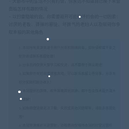
– 大都市中的生活不只有约会，你永远不知道自己接下来会
面临怎样有趣的情况
– 以扫雷隐喻约会。你需要避开可能破坏约会的一切因素：
讨厌的老板、莽撞的暴徒、坏脾气的老妇人以及阻碍你争
取幸福的其他角色
1. 本站所有资源来源于用户分享和网络转载，如有侵权或不妥之
处资源请联系客服处理！
2. 分享目的仅供大家学习和交流，请不要用于商业用途!
3. 如果你也有好资源或者游戏，可以联系客服上传分享，分享有
积分奖励和额外收入！
4. 本站提供的游戏、软件等等其他资源，都不包含技术服务请大
家谅解！
5. 如有网盘链接无法下载、失效或其他问题等等，请联系客服处
理！
6. 本站资源售价只是赞助，收取费用仅维持本站的日常运营所