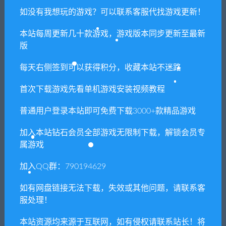
如没有我想玩的游戏？可以联系客服代找游戏更新！
本站每周更新几十款游戏，游戏版本同步更新至最新
喜欢
1
分享到：
版
每天右侧签到可以获得积分，收藏本站不迷路
上一篇
下一篇
首次下载游戏先看单机游戏安装视频教程
拯救大魔王2：逆
少女洛璃~危险但合法的初体
普通用户登录本站即可免费下载3000+款精品游戏
流/Falsemen2:Upstream（正
验/Fraulein Lolita~First Date
式版V1.08）
With You
加入本站钻石会员全部游戏无限制下载，解锁会员专
属游戏
加入QQ群：790194629
相关推荐
如有网盘链接无法下载，失效或其他问题，请联系客
服处理！
本站资源均来源于互联网，如有侵权请联系站长！将