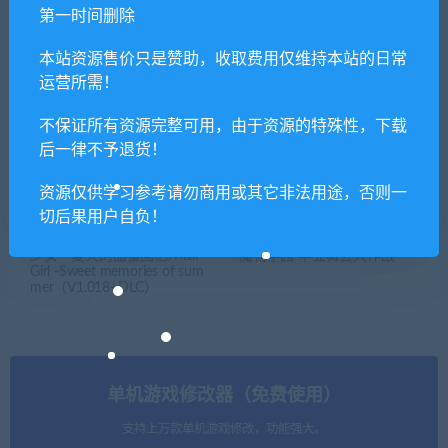
第一时间删除
本站资源售价只是赞助，收取费用仅维持本站的日常
绝色舞姬
我的可爱妻子/My Lovely Wif
e（Build.8834352-1.0.12f4
运营所需！
+全DLC）
不保证所有资源完整可用，由于资源的特殊性，下载
后一律不予退货！
资源仅供学习参考请勿商用或其它非法用途，否则一
切后果用户自负！
少女～夏天的甜蜜回忆/Milk
魔物学园 毕业舞会大作战
Girl -Sweet memories of sum
mer（V1.018+DLC）
单机游戏修改器（免费使用）
支持上万款单机游戏修改，功能强大。