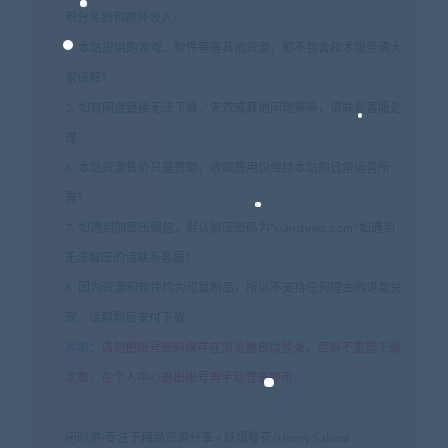
积分奖励和额外收入！
4. 本站提供的游戏、软件等等其他资源，都不包含技术服务请大
家谅解！
5. 如有网盘链接无法下载、失效或其他问题等等，请联系客服处
理！
6. 本站资源售价只是赞助，收取费用仅维持本站的日常运营所
需！
7. 如遇到加密压缩包，默认解压密码为"xianshivip.com",如遇到
无法解压的请联系客服！
8. 因为资源和软件均为可复制品，所以不支持任何理由的退款兑
现，请斟酌后支付下载
声明
：
请勿把账号密码保存在浏览器自动登录，否则不重置下载
次数，在个人中心退出账号再手动登录即可。
闲时游-专注于精品资源分享
»
妖媚樱花/Horny Sakura