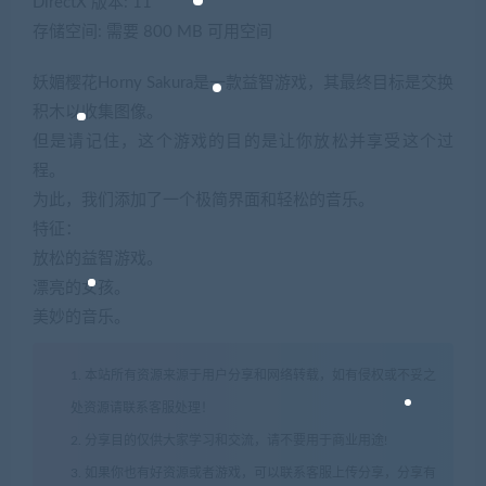
DirectX 版本: 11
存储空间: 需要 800 MB 可用空间
妖媚樱花Horny Sakura是一款益智游戏，其最终目标是交换
积木以收集图像。
但是请记住，这个游戏的目的是让你放松并享受这个过
程。
为此，我们添加了一个极简界面和轻松的音乐。
特征：
放松的益智游戏。
漂亮的女孩。
美妙的音乐。
1. 本站所有资源来源于用户分享和网络转载，如有侵权或不妥之
处资源请联系客服处理！
2. 分享目的仅供大家学习和交流，请不要用于商业用途!
3. 如果你也有好资源或者游戏，可以联系客服上传分享，分享有