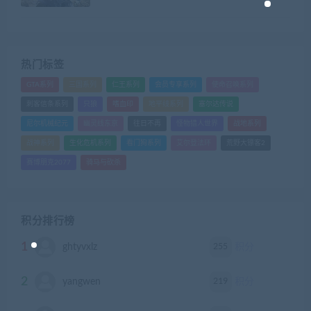
热门标签
GTA系列
三国系列
仁王系列
会员专享系列
使命召唤系列
刺客信条系列
只狼
嗜血印
地平线系列
塞尔达传说
尼尔机械纪元
幽灵线东京
往日不再
怪物猎人世界
战地系列
战神系列
生化危机系列
看门狗系列
艾尔登法环
荒野大镖客2
赛博朋克2077
骑马与砍杀
积分排行榜
1
255
ghtyvxlz
积分
2
219
yangwen
积分