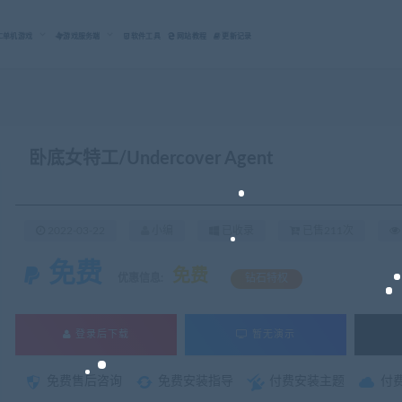
C单机游戏
游戏服务端
软件工具
网站教程
更新记录
卧底女特工/Undercover Agent
2022-03-22
小编
已收录
已售211次
免费
免费
优惠信息:
钻石特权
登录后下载
暂无演示
免费售后咨询
免费安装指导
付费安装主题
付