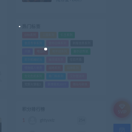
热门标签
GTA系列
三国系列
仁王系列
会员专享系列
使命召唤系列
刺客信条系列
只狼
嗜血印
地平线系列
塞尔达传说
尼尔机械纪元
幽灵线东京
往日不再
怪物猎人世界
战地系列
战神系列
篇
生化危机系列
看门狗系列
艾尔登法环
n
荒野大镖客2
赛博朋克2077
骑马与砍杀
积分排行榜
SVIP
1
254
ghtyvxlz
积分