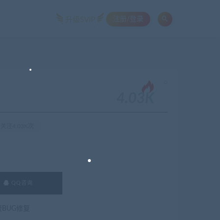
注册/登录
升级SVIP
。
4.03K
关注4.03K次
QQ咨询
费BUG修复