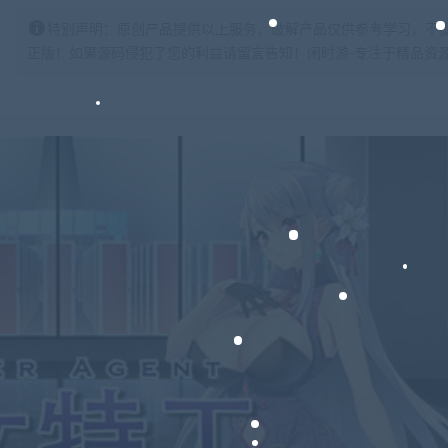
特别声明：原创产品提供以上服务，破解产品仅供参考学习，不
正版！如果源码侵犯了您的利益请留言告知！闲时游-专注于精品资源分享https: