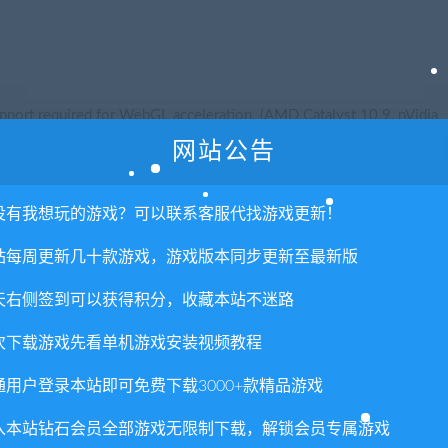
ort required for WebGL acceleration. (AMD Catalyst 10.9, nVidia
网站公告
没有我想玩的游戏？可以联系客服代找游戏更新！
站每周更新几十款游戏，游戏版本同步更新至最新版
权或不妥之处资源请联系客服处理！
天右侧签到可以获得积分，收藏本站不迷路
!
享，分享有积分奖励和额外收入！
次下载游戏先看单机游戏安装视频教程
术服务请大家谅解！
通用户登录本站即可免费下载3000+款精品游戏
联系客服处理！
入本站钻石会员全部游戏无限制下载，解锁会员专属游戏
常运营所需！