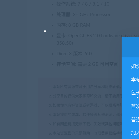
操作系统: 7 / 8 / 8.1 / 10
处理器: 3+ GHz Processor
内存: 8 GB RAM
显卡: OpenGL ES 2.0 hardware driver supp
358.50)
DirectX 版本: 9.0
存储空间: 需要 2 GB 可用空间
如
本
1. 本站所有资源来源于用户分享和网络转载，如有侵
每
2. 分享目的仅供大家学习和交流，请不要用于商业用途
3. 如果你也有好资源或者游戏，可以联系客服上传分
首
4. 本站提供的游戏、软件等等其他资源，都不包含技
普
5. 如有网盘链接无法下载、失效或其他问题等等，请
加
6. 本站资源售价只是赞助，收取费用仅维持本站的日