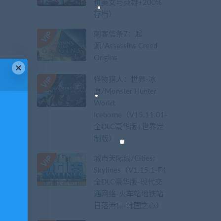
位美女与英雄+200%
存档）
刺客信条7：起
源/Assassins Creed
Origins
×
怪物猎人：世界-冰
原/Monster Hunter
World:
Iceborne（V15.11.01-
全DLC豪华版+世界定
制版）
城市天际线/Cities:
Skylines（V1.15.1-F4
全DLC豪华版-现代交
通网络-火车站地铁站-
日落港口-韩国之心）