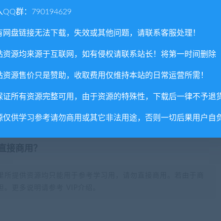
com",如遇到无法解压的请联系客服！
QQ群：790194629
由的退款兑现，请斟酌后支付下载
有网盘链接无法下载，失效或其他问题，请联系客服处理！
重置下载次数，在个人中心退出账号再手动登录即可。
站资源均来源于互联网，如有侵权请联系站长！将第一时间删除
gent
站资源售价只是赞助，收取费用仅维持本站的日常运营所需！
保证所有资源完整可用，由于资源的特殊性，下载后一律不予退
源仅供学习参考请勿商用或其它非法用途，否则一切后果用户自
否直接商用？
里所提供资源均只能用于参考学习用，请勿直接商用。若由于商
。更多说明请参考 VIP介绍。