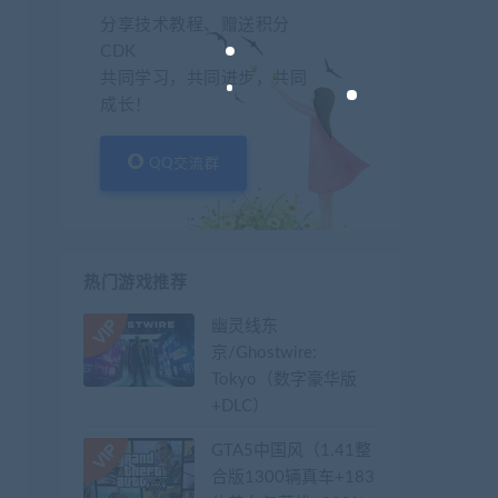
分享技术教程、赠送积分
CDK
共同学习，共同进步，共同
成长！
QQ交流群
热门游戏推荐
幽灵线东
京/Ghostwire:
Tokyo（数字豪华版
+DLC）
GTA5中国风（1.41整
合版1300辆真车+183