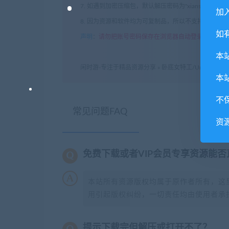
7. 如遇到加密压缩包，默认解压密码为"xianshivip.
加入
8. 因为资源和软件均为可复制品，所以不支持任何理
如
声明
：
请勿把账号密码保存在浏览器自动登录，否则不
本
闲时游-专注于精品资源分享
»
卧底女特工/Undercover A
本
不
常见问题FAQ
资
免费下载或者VIP会员专享资源能
本站所有资源版权均属于原作者所有，这
用引起版权纠纷，一切责任均由使用者承担
提示下载完但解压或打开不了？