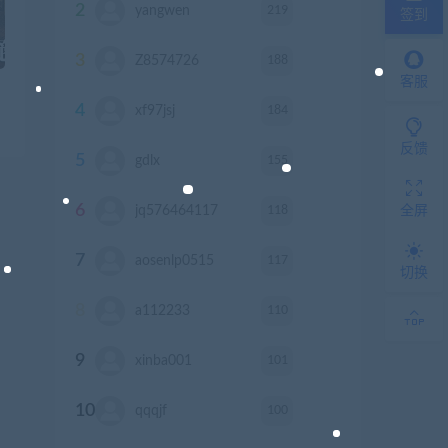
2
219
yangwen
积分
签到
3
188
Z8574726
积分
客服
4
184
xf97jsj
积分
反馈
5
155
gdlx
积分
6
118
全屏
jq576464117
积分
7
117
aosenlp0515
积分
切换
8
110
a112233
积分
9
101
xinba001
积分
10
100
qqqjf
积分