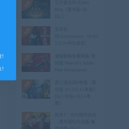
艾尔登法环/Elden
Ring（豪华版+全
DLC）
生死轮
回/Loopmancer（Build.9107387-
1.0.0+中文语音）
漫威蜘蛛侠重制版/复
货！
刻版/Marvel’s Spider-
负！
Man Remastered
真三国无双8帝国（豪
华版-V1.0.0.1+季票5-
DLC-完结+DLC+季
票）
如龙7：光与暗的去向
（豪华国际完全版-集
成修复+DLC）