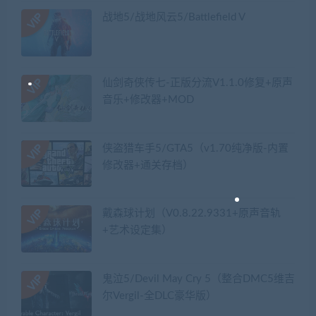
战地5/战地风云5/Battlefield V
仙剑奇侠传七-正版分流V1.1.0修复+原声
音乐+修改器+MOD
侠盗猎车手5/GTA5（v1.70纯净版-内置
修改器+通关存档）
戴森球计划（V0.8.22.9331+原声音轨
+艺术设定集）
鬼泣5/Devil May Cry 5（整合DMC5维吉
尔Vergil-全DLC豪华版）