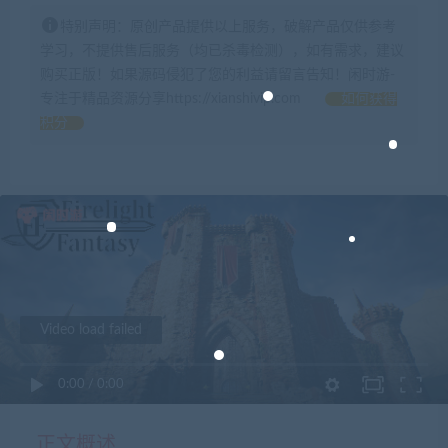
特别声明：原创产品提供以上服务，破解产品仅供参考
学习，不提供售后服务（均已杀毒检测），如有需求，建议
购买正版！如果源码侵犯了您的利益请留言告知！闲时游-
专注于精品资源分享https://xianshivip.com
如何获得
积分
Video load failed
0:00
/
0:00
正文概述