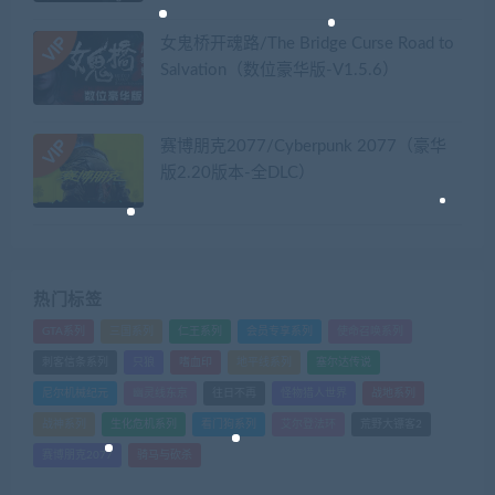
女鬼桥开魂路/The Bridge Curse Road to
Salvation（数位豪华版-V1.5.6）
赛博朋克2077/Cyberpunk 2077（豪华
版2.20版本-全DLC）
热门标签
GTA系列
三国系列
仁王系列
会员专享系列
使命召唤系列
刺客信条系列
只狼
嗜血印
地平线系列
塞尔达传说
尼尔机械纪元
幽灵线东京
往日不再
怪物猎人世界
战地系列
战神系列
生化危机系列
看门狗系列
艾尔登法环
荒野大镖客2
赛博朋克2077
骑马与砍杀