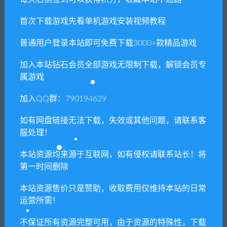
供资源均只能用于参考学习用，请勿直接商用。
若由于商用引起版权纠纷，一切责任均由使用者
首次下载游戏先看单机游戏安装视频教程
承担。更多说明请参考 VIP介绍。
普通用户登录本站即可免费下载3000+款精品游戏
提示下载完但解压或打开不了？
加入本站钻石会员全部游戏无限制下载，解锁会员专
属游戏
你们有qq群吗怎么加入？
加入QQ群：790194629
如有网盘链接无法下载，失效或其他问题，请联系客
服处理！
喜欢
0
分享到：
本站资源均来源于互联网，如有侵权请联系站长！将
第一时间删除
上一篇
下一篇
本站资源售价只是赞助，收取费用仅维持本站的日常
茶杯头/Cuphead
胡闹厨房：全都好
运营所需！
吃/Overcooked! All You Can
Eat（Build 646）
不保证所有资源完整可用，由于资源的特殊性，下载