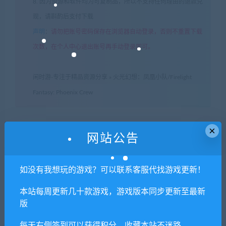
8. 因为资源和软件均为可复制品，所以不支持任何理由的退款兑
现，请斟酌后支付下载
声明
：
请勿把账号密码保存在浏览器自动登录，否则不重置下载
次数，在个人中心退出账号再手动登录即可。
闲时游-专注于精品资源分享
»
火光幻想：凤凰小队/Firelight
Fantasy: Phoenix Crew
×
常见问题FAQ
网站公告
如没有我想玩的游戏？可以联系客服代找游戏更新！
免费下载或者VIP会员专享资源能否直接商
用？
本站每周更新几十款游戏，游戏版本同步更新至最新
版
本站所有资源版权均属于原作者所有，这里所提
每天右侧签到可以获得积分，收藏本站不迷路