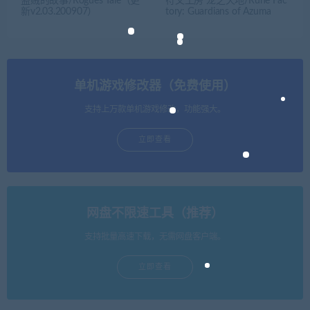
盗贼的故事/Rogues Tale（更
符文工房 龙之天地/Rune Fac
新v2.03.200907）
tory: Guardians of Azuma
单机游戏修改器（免费使用）
支持上万款单机游戏修改，功能强大。
立即查看
网盘不限速工具（推荐）
支持批量高速下载，无需网盘客户端。
立即查看