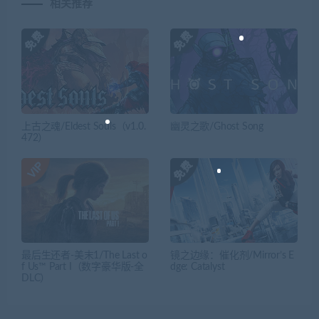
相关推荐
上古之魂/Eldest Souls（v1.0.
幽灵之歌/Ghost Song
472）
最后生还者-美末1/The Last o
镜之边缘：催化剂/Mirror’s E
f Us™ Part I（数字豪华版-全
dge: Catalyst
DLC）