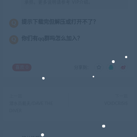
承担。更多说明请参考 VIP介绍。
提示下载完但解压或打开不了？
你们有qq群吗怎么加入？
喜欢
0
分享到：
上一篇
下一篇
潜水员戴夫/DAVE THE
VOIDCRISIS
DIVER