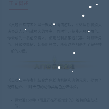
正文概述
《灵魂石幸存者》是一款动作肉鸽游戏，在这里你将消灭
诸多敌人，挑战强大的领主，同时学习技能来强化角色。
你会成为一名虚空猎人，使用战利品锻造武器、解锁新角
色、升级技能树、装备新符文，所有这些都是为了获得神
一般的力量。
《灵魂石幸存者》结合角色扮演机制和肉鸽元素，提供了
凝练精妙、回味无穷的动作类角色扮演体验。
探索近150种（而且还在不断增多的）独特的主动技
能；