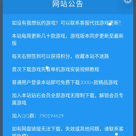
网站公告
1. 本站所有资源来源于用户分享和网络转载，如有侵权或不妥之
处资源请联系客服处理！
2. 分享目的仅供大家学习和交流，请不要用于商业用途!
如没有我想玩的游戏？可以联系客服代找游戏更新！
3. 如果你也有好资源或者游戏，可以联系客服上传分享，分享有
本站每周更新几十款游戏，游戏版本同步更新至最新
积分奖励和额外收入！
版
4. 本站提供的游戏、软件等等其他资源，都不包含技术服务请大
每天右侧签到可以获得积分，收藏本站不迷路
家谅解！
5. 如有网盘链接无法下载、失效或其他问题等等，请联系客服处
首次下载游戏先看单机游戏安装视频教程
理！
普通用户登录本站即可免费下载3000+款精品游戏
6. 本站资源售价只是赞助，收取费用仅维持本站的日常运营所
需！
加入本站钻石会员全部游戏无限制下载，解锁会员专
属游戏
7. 如遇到加密压缩包，默认解压密码为"xianshivip.com",如遇到
无法解压的请联系客服！
加入QQ群：790194629
8. 因为资源和软件均为可复制品，所以不支持任何理由的退款兑
如有网盘链接无法下载，失效或其他问题，请联系客
现，请斟酌后支付下载