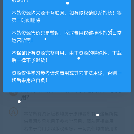
服处理！
声明
：
请勿把账号密码保存在浏览器自动登录，否则不重置下载
本站资源均来源于互联网，如有侵权请联系站长！将
次数，在个人中心退出账号再手动登录即可。
第一时间删除
闲时游-专注于精品资源分享
»
灵魂石幸存者/Soulstone
本站资源售价只是赞助，收取费用仅维持本站的日常
运营所需！
Survivors
不保证所有资源完整可用，由于资源的特殊性，下载
后一律不予退货！
常见问题FAQ
资源仅供学习参考请勿商用或其它非法用途，否则一
切后果用户自负！
免费下载或者VIP会员专享资源能否直接商
用？
本站所有资源版权均属于原作者所有，这里所提
供资源均只能用于参考学习用，请勿直接商用。
若由于商用引起版权纠纷，一切责任均由使用者