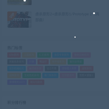
虐杀原形2+虐杀原形1/Prototype 2（两
部曲）
热门标签
GTA系列
三国系列
仁王系列
会员专享系列
使命召唤系列
刺客信条系列
只狼
嗜血印
地平线系列
塞尔达传说
尼尔机械纪元
幽灵线东京
往日不再
怪物猎人世界
战地系列
战神系列
生化危机系列
看门狗系列
艾尔登法环
荒野大镖客2
赛博朋克2077
骑马与砍杀
积分排行榜