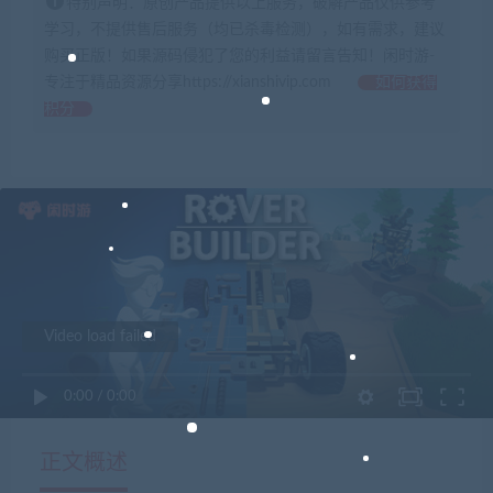
特别声明：原创产品提供以上服务，破解产品仅供参考
学习，不提供售后服务（均已杀毒检测），如有需求，建议
购买正版！如果源码侵犯了您的利益请留言告知！闲时游-
专注于精品资源分享https://xianshivip.com
如何获得
积分
Video load failed
0:00
/
0:00
正文概述