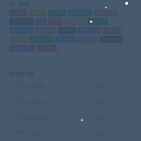
热门标签
GTA系列
三国系列
仁王系列
会员专享系列
使命召唤系列
刺客信条系列
只狼
嗜血印
地平线系列
塞尔达传说
尼尔机械纪元
幽灵线东京
往日不再
怪物猎人世界
战地系列
战神系列
生化危机系列
看门狗系列
艾尔登法环
荒野大镖客2
赛博朋克2077
骑马与砍杀
积分排行榜
1
254
ghtyvxlz
积分
2
219
yangwen
积分
3
189
Z8574726
积分
4
184
xf97jsj
积分