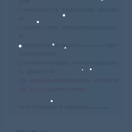
家谅解！
5. 如有网盘链接无法下载、失效或其他问题等等，请联系客服处
理！
6. 本站资源售价只是赞助，收取费用仅维持本站的日常运营所
需！
7. 如遇到加密压缩包，默认解压密码为"xianshivip.com",如遇到
无法解压的请联系客服！
8. 因为资源和软件均为可复制品，所以不支持任何理由的退款兑
现，请斟酌后支付下载
声明
：
请勿把账号密码保存在浏览器自动登录，否则不重置下载
次数，在个人中心退出账号再手动登录即可。
闲时游-专注于精品资源分享
»
漫游者制作者/Rover Builder