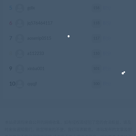
5
156
gdlx
积分
6
118
jq576464117
积分
7
117
aosenlp0515
积分
8
110
a112233
积分
9
101
xinba001
积分
10
100
qqqjf
积分
本站资源均来自公开的网络收集，如有侵权若侵犯了您的合法权益，请及
时来信通知我们，给您带来的不便，我们深表歉意。 本站发布的文章及附