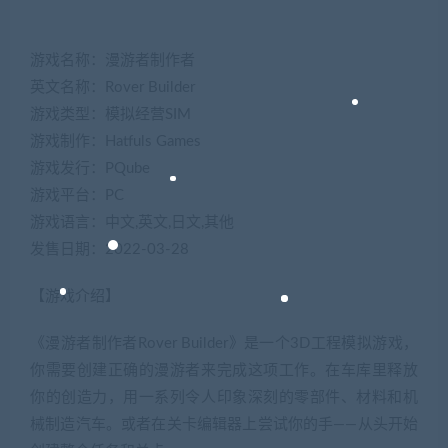
游戏名称：漫游者制作者
英文名称：Rover Builder
游戏类型：模拟经营SIM
游戏制作：Hatfuls Games
游戏发行：PQube
游戏平台：PC
游戏语言：中文,英文,日文,其他
发售日期：2022-03-28
【游戏介绍】
《漫游者制作者Rover Builder》是一个3D工程模拟游戏，
你需要创建正确的漫游者来完成这项工作。在车库里释放
你的创造力，用一系列令人印象深刻的零部件、材料和机
械制造汽车。或者在关卡编辑器上尝试你的手——从头开始