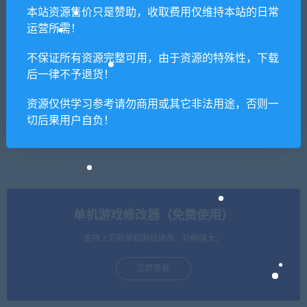
资本：星火燎原/Kapital: Spar
避暑山庄/SUMMERHOUSE
本站资源售价只是赞助，收取费用仅维持本站的日常
ks of Revolution
运营所需！
不保证所有资源完整可用，由于资源的特殊性，下载
后一律不予退货！
资源仅供学习参考请勿商用或其它非法用途，否则一
切后果用户自负！
速度小组/Speed Crew 单机/
脱逃者2/The Escapists 2（ v
同屏多人
1.1.10.666175 整合DLC）
单机游戏修改器（免费使用）
支持上万款单机游戏修改，功能强大。
立即查看