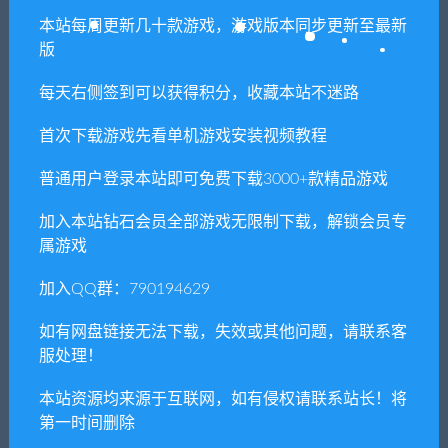
喜欢
0
分享到：
本站每周更新几十款游戏，游戏版本同步更新至最新
版
每天右侧签到可以获得积分，收藏本站不迷路
上一篇
下一篇
乐高星球大战：天行者传
格利纳高地/Gleaner
首次下载游戏先看单机游戏安装视频教程
奇/LEGO Star Wars: The
Heights（整合Season 2）
Skywalker Saga（豪华版-
普通用户登录本站即可免费下载3000+款精品游戏
Build.8493802+DLC）
加入本站钻石会员全部游戏无限制下载，解锁会员专
属游戏
相关推荐
加入QQ群：790194629
如有网盘链接无法下载，失效或其他问题，请联系客
服处理！
本站资源均来源于互联网，如有侵权请联系站长！将
第一时间删除