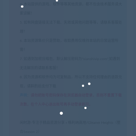
4. 本站提供的游戏、软件等等其他资源，都不包含技术服务请大
家谅解！
5. 如有网盘链接无法下载、失效或其他问题等等，请联系客服处
理！
6. 本站资源售价只是赞助，收取费用仅维持本站的日常运营所
需！
7. 如遇到加密压缩包，默认解压密码为"xianshivip.com",如遇到
无法解压的请联系客服！
8. 因为资源和软件均为可复制品，所以不支持任何理由的退款兑
现，请斟酌后支付下载
声明
：
请勿把账号密码保存在浏览器自动登录，否则不重置下载
次数，在个人中心退出账号再手动登录即可。
闲时游-专注于精品资源分享
»
格利纳高地/Gleaner Heights（整
合Season 2）