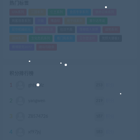
热门标签
GTA系列
三国系列
仁王系列
会员专享系列
使命召唤系列
刺客信条系列
只狼
嗜血印
地平线系列
塞尔达传说
尼尔机械纪元
幽灵线东京
往日不再
怪物猎人世界
战地系列
战神系列
生化危机系列
看门狗系列
艾尔登法环
荒野大镖客2
赛博朋克2077
骑马与砍杀
积分排行榜
1
253
ghtyvxlz
积分
2
219
yangwen
积分
3
187
Z8574726
积分
4
183
xf97jsj
积分