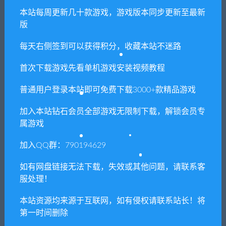
本站每周更新几十款游戏，游戏版本同步更新至最新
版
喜欢
0
分享到：
每天右侧签到可以获得积分，收藏本站不迷路
首次下载游戏先看单机游戏安装视频教程
上一篇
下一篇
普通用户登录本站即可免费下载3000+款精品游戏
漫游者制作者/Rover Builder
Necesse（v0.21.20）
加入本站钻石会员全部游戏无限制下载，解锁会员专
属游戏
相关推荐
加入QQ群：790194629
如有网盘链接无法下载，失效或其他问题，请联系客
服处理！
本站资源均来源于互联网，如有侵权请联系站长！将
第一时间删除