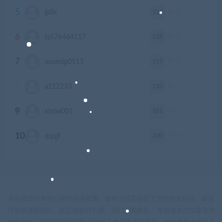
5
154
gdlx
积分
6
118
jq576464117
积分
7
117
aosenlp0515
积分
8
110
a112233
积分
9
101
xinba001
积分
10
100
qqqjf
积分
本站资源均来自公开的网络收集，如有侵权若侵犯了您的合法权益，请及
时来信通知我们，给您带来的不便，我们深表歉意。 本站发布的文章及附