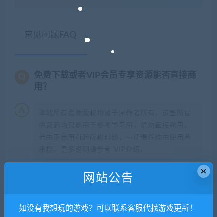
常见问题FAQ
免费下载或者VIP会员专享资源能否直接商
用？
本站所有资源版权均属于原作者所有，这里所提
供资源均只能用于参考学习用，请勿直接商用。
若由于商用引起版权纠纷，一切责任均由使用者
承担。更多说明请参考 VIP介绍。
×
网站公告
提示下载完但解压或打开不了？
你们有qq群吗怎么加入？
如没有我想玩的游戏？可以联系客服代找游戏更新！