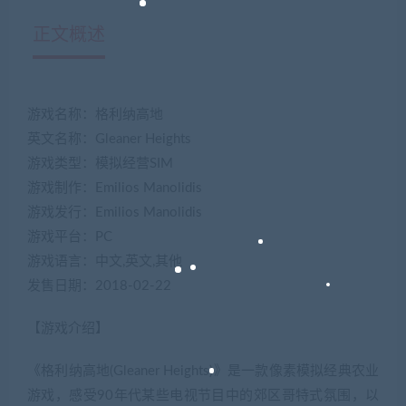
正文概述
游戏名称：格利纳高地
英文名称：Gleaner Heights
游戏类型：模拟经营SIM
游戏制作：Emilios Manolidis
游戏发行：Emilios Manolidis
游戏平台：PC
游戏语言：中文,英文,其他
发售日期：2018-02-22
【游戏介绍】
《格利纳高地(Gleaner Heights)》是一款像素模拟经典农业
游戏，感受90年代某些电视节目中的郊区哥特式氛围，以