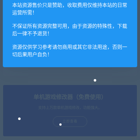
砖厂/Brick Rigs
杯杯倒满/Feed The Cups 单
本站资源售价只是赞助，收取费用仅维持本站的日常
机/同屏多人
运营所需！
不保证所有资源完整可用，由于资源的特殊性，下载
后一律不予退货！
资源仅供学习参考请勿商用或其它非法用途，否则一
切后果用户自负！
卡牌之王/Kardboard Kings
传送公司/Delivery INC
（v0.6.3）
单机游戏修改器（免费使用）
支持上万款单机游戏修改，功能强大。
立即查看