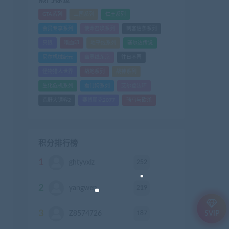
GTA系列
三国系列
仁王系列
会员专享系列
使命召唤系列
刺客信条系列
只狼
嗜血印
地平线系列
塞尔达传说
尼尔机械纪元
幽灵线东京
往日不再
怪物猎人世界
战地系列
战神系列
生化危机系列
看门狗系列
艾尔登法环
荒野大镖客2
赛博朋克2077
骑马与砍杀
积分排行榜
1
252
ghtyvxlz
积分
2
219
yangwen
积分
3
187
Z8574726
积分
SVIP