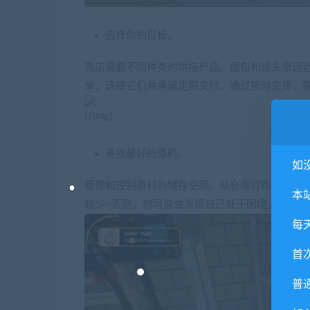
选择你的目标。
商店需要不同种类的烘培产品。面包和馒头是远
单，选择它们并承诺定期交付。通过按时交货，
[/img)
寻找最好的原料。
如
管理和控制原料的储存空间。从仓库订购不同种
本
越少–否则，你可能会发现自己处于困境，无法从
每
首
普