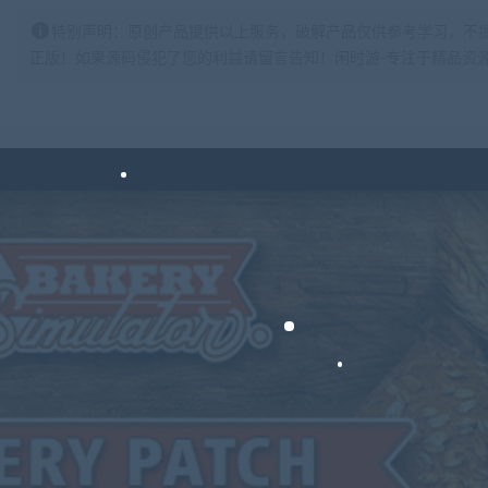
特别声明：原创产品提供以上服务，破解产品仅供参考学习，不
正版！如果源码侵犯了您的利益请留言告知！闲时游-专注于精品资源分享https: