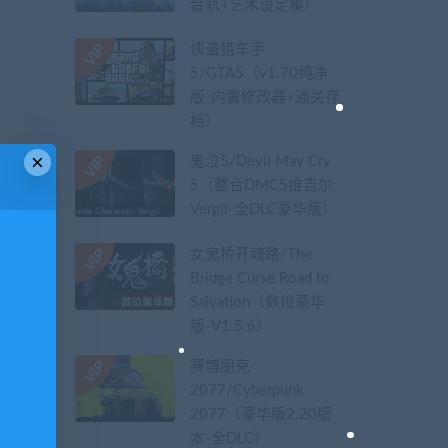
音轨+艺术设定集）
侠盗猎车手
5/GTA5（v1.70纯净
版-内置修改器+通关存
档）
×
鬼泣5/Devil May Cry
5（整合DMC5维吉尔
Vergil-全DLC豪华版）
女鬼桥开魂路/The
Bridge Curse Road to
Salvation（数位豪华
版-V1.5.6）
赛博朋克
2077/Cyberpunk
2077（豪华版2.20版
本-全DLC）