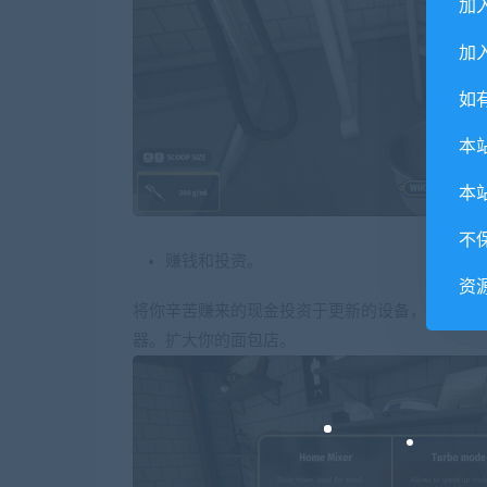
加
加入
如
本
本
不
赚钱和投资。
资
将你辛苦赚来的现金投资于更新的设备，让你烤
器。扩大你的面包店。