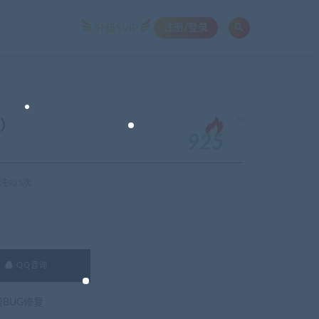
注册/登录
升级SVIP
。
y）
925
注925次
QQ咨询
费BUG修复