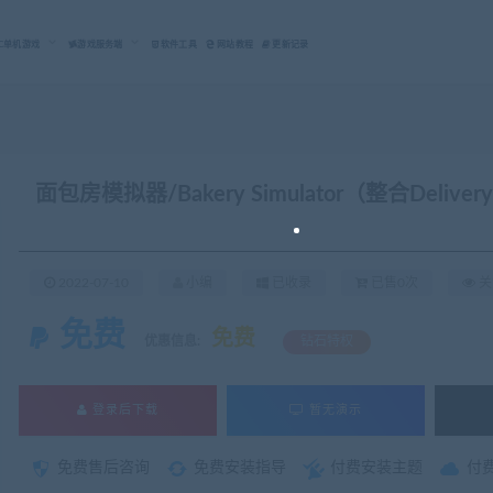
C单机游戏
游戏服务端
软件工具
网站教程
更新记录
面包房模拟器/Bakery Simulator（整合Deliver
2022-07-10
小编
已收录
已售0次
关
免费
免费
优惠信息:
钻石特权
登录后下载
暂无演示
免费售后咨询
免费安装指导
付费安装主题
付