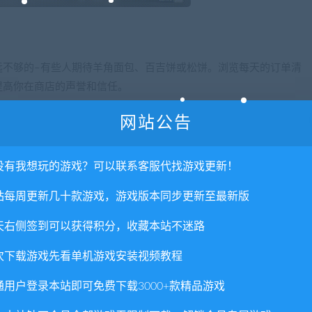
远不够的–有些人期待羊角面包、百吉饼或松饼。浏览每天的订单清
提高你在商店的声誉和信任。
网站公告
没有我想玩的游戏？可以联系客服代找游戏更新！
类的面粉、酵母和添加剂。检查哪些原料缺失，或者哪些原料越来
站每周更新几十款游戏，游戏版本同步更新至最新版
事订单工作
天右侧签到可以获得积分，收藏本站不迷路
次下载游戏先看单机游戏安装视频教程
通用户登录本站即可免费下载3000+款精品游戏