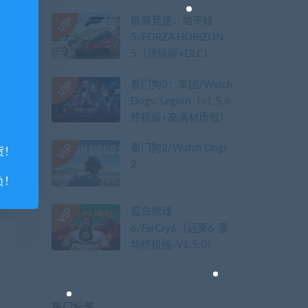
极限竞速：地平线
5/FORZA HORIZON
5（顶级版+DLC）
看门狗3：军团/Watch
Dogs: Legion（v1.5.6-
终极版+高清材质包）
看门狗2/Watch Dogs
货！
2
负！
孤岛惊魂
6/FarCry6（远哭6-豪
华终极版-V1.5.0）
热门标签