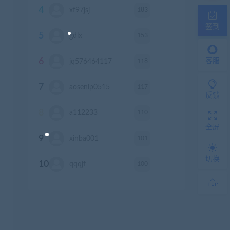
4
183
xf97jsj
积分
签到
5
153
gdlx
积分
6
118
客服
jq576464117
积分
7
117
aosenlp0515
积分
反馈
8
110
a112233
积分
全屏
9
101
xinba001
积分
切换
10
100
qqqjf
积分