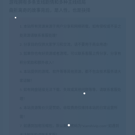
游戏拥有多条支线剧情和多种主线结局
曲折离奇的故事背后，是人性，也是抉择
1. 本站所有资源来源于用户分享和网络转载，如有侵权或不妥之
处资源请联系客服处理！
2. 分享目的仅供大家学习和交流，请不要用于商业用途!
3. 如果你也有好资源或者游戏，可以联系客服上传分享，分享有
积分奖励和额外收入！
4. 本站提供的游戏、软件等等其他资源，都不包含技术服务请大
家谅解！
5. 如有网盘链接无法下载、失效或其他问题等等，请联系客服处
理！
6. 本站资源售价只是赞助，收取费用仅维持本站的日常运营所
需！
7. 如遇到加密压缩包，默认解压密码为"xianshivip.com",如遇到
无法解压的请联系客服！