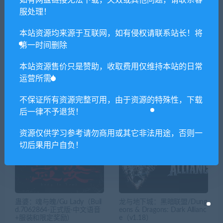
服处理！
相关推荐
本站资源均来源于互联网，如有侵权请联系站长！将
第一时间删除
本站资源售价只是赞助，收取费用仅维持本站的日常
运营所需！
不保证所有资源完整可用，由于资源的特殊性，下载
后一律不予退货！
吾家可归/No Place Like Hom
丧尸围城 2
e
资源仅供学习参考请勿商用或其它非法用途，否则一
切后果用户自负！
蛊婆：魂与魄/Gu Lady（Buil
龙与地下城：黑暗联盟/Dung
d.7062864-正式版-中文语音
eons & Dragons: Dark Allianc
+服装和限定奖励）
e（v1.18）