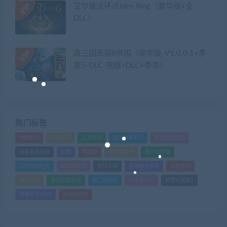
艾尔登法环/Elden Ring（豪华版+全
DLC）
真三国无双8帝国（豪华版-V1.0.0.1+季
票5-DLC-完结+DLC+季票）
热门标签
GTA系列
三国系列
仁王系列
会员专享系列
使命召唤系列
刺客信条系列
只狼
嗜血印
地平线系列
塞尔达传说
尼尔机械纪元
幽灵线东京
往日不再
怪物猎人世界
战地系列
战神系列
生化危机系列
看门狗系列
艾尔登法环
荒野大镖客2
赛博朋克2077
骑马与砍杀