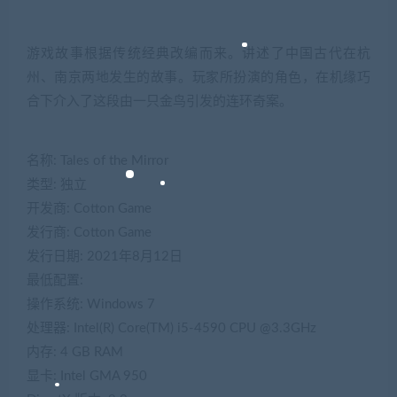
游戏故事根据传统经典改编而来。讲述了中国古代在杭
州、南京两地发生的故事。玩家所扮演的角色，在机缘巧
合下介入了这段由一只金鸟引发的连环奇案。
名称: Tales of the Mirror
类型: 独立
开发商: Cotton Game
发行商: Cotton Game
发行日期: 2021年8月12日
最低配置:
操作系统: Windows 7
处理器: Intel(R) Core(TM) i5-4590 CPU @3.3GHz
内存: 4 GB RAM
显卡: Intel GMA 950