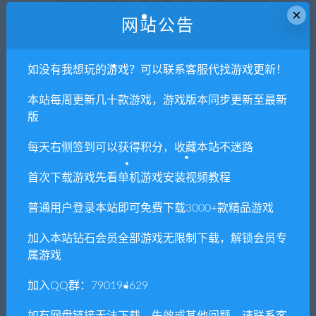
供资源均只能用于参考学习用，请勿直接商用。
×
若由于商用引起版权纠纷，一切责任均由使用者
网站公告
承担。更多说明请参考 VIP介绍。
如没有我想玩的游戏？可以联系客服代找游戏更新！
提示下载完但解压或打开不了？
本站每周更新几十款游戏，游戏版本同步更新至最新
版
你们有qq群吗怎么加入？
每天右侧签到可以获得积分，收藏本站不迷路
首次下载游戏先看单机游戏安装视频教程
喜欢
0
分享到：
普通用户登录本站即可免费下载3000+款精品游戏
加入本站钻石会员全部游戏无限制下载，解锁会员专
属游戏
上一篇
下一篇
罪恶装备Xrd:未知次元征
英雄战姬·Gold：新的征服
加入QQ群：790194629
兆/GUILTY GEAR Xrd -SIGN
（V1.03c集成修复）
如有网盘链接无法下载，失效或其他问题，请联系客