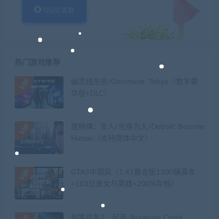
QQ交流群
热门游戏推荐
幽灵线东京/Ghostwire: Tokyo（数字豪
华版+DLC）
底特律：变人/化身为人/Detroit: Become
Human（支持简体中文）
GTA5中国风（1.41整合版1300辆真车
+183位美女与英雄+200%存档）
刺客信条7：起源/Assassins Creed