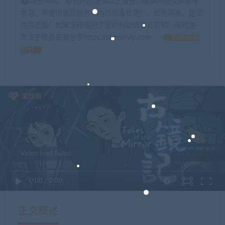
特别声明：原创产品提供以上服务，破解产品仅供参考
学习，不提供售后服务（均已杀毒检测），如有需求，建议
购买正版！如果源码侵犯了您的利益请留言告知！闲时游-
专注于精品资源分享https://xianshivip.com
如何获得
积分
Video load failed
0:00
/
0:00
正文概述