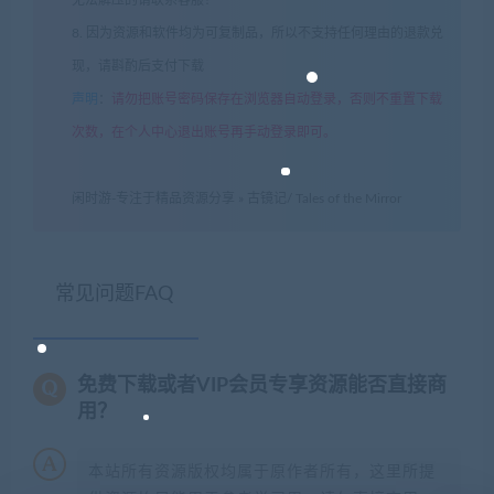
8. 因为资源和软件均为可复制品，所以不支持任何理由的退款兑
现，请斟酌后支付下载
声明
：
请勿把账号密码保存在浏览器自动登录，否则不重置下载
次数，在个人中心退出账号再手动登录即可。
闲时游-专注于精品资源分享
»
古镜记/ Tales of the Mirror
常见问题FAQ
免费下载或者VIP会员专享资源能否直接商
用？
本站所有资源版权均属于原作者所有，这里所提