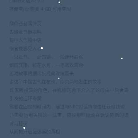
DirectX 版本: 9.0
存储空间: 需要 4 GB 可用空间
颠倒苍苔落绛英
古镜金鸟照眼明
镜中人作镜中语
辨言拨雾见人心
一只金鸟，一面古镜，一段连环奇案
烟雨江南，镜花水月，一场悲欢离合
游戏故事根据传统经典改编而来
讲述了中国古代在杭州、南京两地发生的故事
玩家所扮演的角色，在机缘巧合下介入了这段由一只金鸟
引发的连环奇案
需要在固定的时间内，通过与NPC对话博取信任获得线索
亦需要运用古镜这一法宝，窥探那些隐藏在话语背后的谎
言与秘密
从而揭开层层迷案的真相