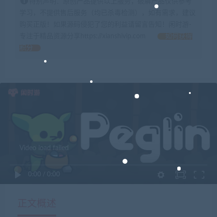
特别声明：原创产品提供以上服务，破解产品仅供参考
学习，不提供售后服务（均已杀毒检测），如有需求，建议
购买正版！如果源码侵犯了您的利益请留言告知！闲时游-
专注于精品资源分享https://xianshivip.com
如何获得
积分
Video load failed
0:00
/
0:00
正文概述