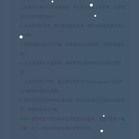
3. 如果你也有好资源或者游戏，可以联系客服上传分享，分享有
积分奖励和额外收入！
4. 本站提供的游戏、软件等等其他资源，都不包含技术服务请大
家谅解！
5. 如有网盘链接无法下载、失效或其他问题等等，请联系客服处
理！
6. 本站资源售价只是赞助，收取费用仅维持本站的日常运营所
需！
7. 如遇到加密压缩包，默认解压密码为"xianshivip.com",如遇到
无法解压的请联系客服！
8. 因为资源和软件均为可复制品，所以不支持任何理由的退款兑
现，请斟酌后支付下载
声明
：
请勿把账号密码保存在浏览器自动登录，否则不重置下载
次数，在个人中心退出账号再手动登录即可。