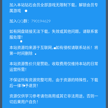
你们有qq群吗怎么加入？
加入本站钻石会员全部游戏无限制下载，解锁会员专
属游戏
加入QQ群：790194629
喜欢
0
分享到：
如有网盘链接无法下载，失效或其他问题，请联系客
服处理！
本站资源均来源于互联网，如有侵权请联系站长！将
上一篇
下一篇
第一时间删除
五藏严流记2/Ganryu
飞鸟/Fugl（v20220423）
2（v1.1.0）
本站资源售价只是赞助，收取费用仅维持本站的日常
运营所需！
不保证所有资源完整可用，由于资源的特殊性，下载
相关推荐
后一律不予退货！
资源仅供学习参考请勿商用或其它非法用途，否则一
切后果用户自负！