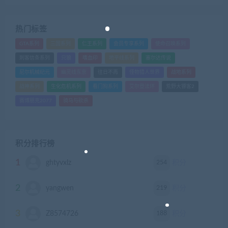
热门标签
GTA系列
三国系列
仁王系列
会员专享系列
使命召唤系列
刺客信条系列
只狼
嗜血印
地平线系列
塞尔达传说
尼尔机械纪元
幽灵线东京
往日不再
怪物猎人世界
战地系列
战神系列
生化危机系列
看门狗系列
艾尔登法环
荒野大镖客2
赛博朋克2077
骑马与砍杀
积分排行榜
1
254
ghtyvxlz
积分
2
219
yangwen
积分
3
188
Z8574726
积分