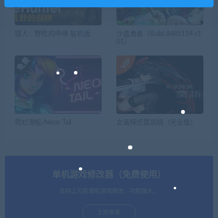
猎人：野性的呼唤 联机版
沙盒勇者（Build.8485134-s1
01）
霓虹滑板/Neon Tail
女装探侦葉語嫣（完全版）
单机游戏修改器（免费使用）
支持上万款单机游戏修改，功能强大。
立即查看