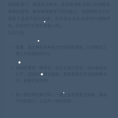
戏就结束了。但游戏过程中，你会获得各式强力的弹珠和
神奇的遗物。每种弹珠都有不同的能力。而遗物则会对你
或敌人造成不同的效果，有些甚至会影响游戏的物理特
性。利用好它们来打败敌人吧。
玩法介绍：
收集、强化带有各种能力的弹珠和遗物。打倒冒险之
路上的怪物和BOSS。
使用柏青哥（弹珠台）的方式进行攻击 – 击中越多的
钉子，造成的伤害就越高。更要视情况灵活使用暴击
钉，刷新钉和炸弹。
每一局的体验都不同，一路上会发现各式弹珠，遭遇
不同的敌人，以及不一样的惊喜。