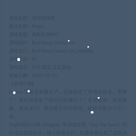
游戏名称：哥布林弹球
英文名称：Peglin
游戏类型：角色扮演RPG
游戏制作：Red Nexus Games Inc.
游戏发行：Red Nexus Games Inc.,IndieArk
游戏平台：PC
游戏语言：中文,英文,日文,其他
发售日期：2022-04-25
【游戏介绍】
Peglins又被巨龙袭击了，还被抢走了所有的财宝。受够
了！是时候出发了结它们的罪行了！穿越密林，攻克要
塞，直捣龙穴，拿回属于你的财宝。好好地教训它们一
顿。
Peglin将幻幻球（Peggle）和杀戮尖塔（Slay the Spire）的
玩法机制相结合。敌人很难对付，如果你被击败了这局游