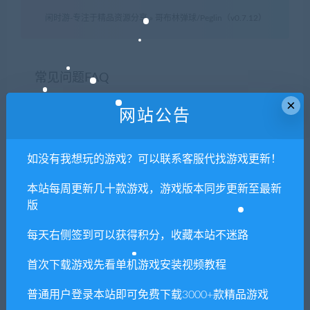
闲时游-专注于精品资源分享
»
哥布林弹球/Peglin（v0.7.12）
常见问题FAQ
×
网站公告
免费下载或者VIP会员专享资源能否直接商
用？
如没有我想玩的游戏？可以联系客服代找游戏更新！
本站每周更新几十款游戏，游戏版本同步更新至最新
本站所有资源版权均属于原作者所有，这里所提
版
供资源均只能用于参考学习用，请勿直接商用。
若由于商用引起版权纠纷，一切责任均由使用者
每天右侧签到可以获得积分，收藏本站不迷路
承担。更多说明请参考 VIP介绍。
首次下载游戏先看单机游戏安装视频教程
提示下载完但解压或打开不了？
普通用户登录本站即可免费下载3000+款精品游戏