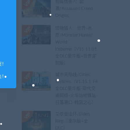
刺客信条7：起
源/Assassins Creed
Origins
怪物猎人：世界-冰
原/Monster Hunter
World:
Iceborne（V15.11.01-
全DLC豪华版+世界定
制版）
货！
城市天际线/Cities:
负！
Skylines（V1.15.1-F4
全DLC豪华版-现代交
通网络-火车站地铁站-
日落港口-韩国之心）
艾尔登法环/Elden
Ring（豪华版+全
DLC）