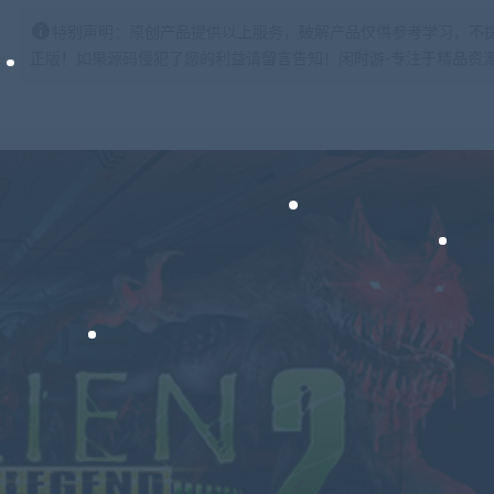
特别声明：原创产品提供以上服务，破解产品仅供参考学习，不
正版！如果源码侵犯了您的利益请留言告知！闲时游-专注于精品资源分享https: