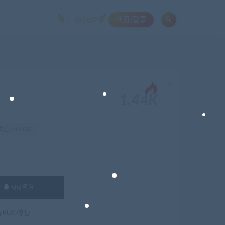
注册/登录
升级SVIP
。
1.44K
注1.44K次
QQ咨询
费BUG修复