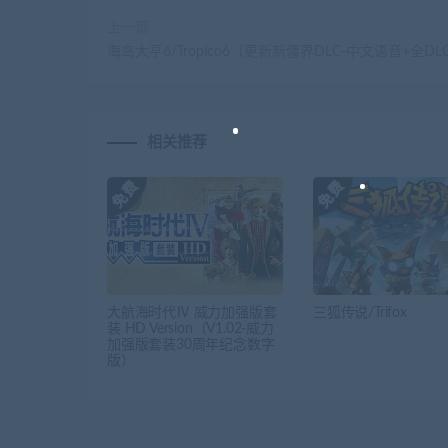
上一篇
海岛大亨6/Tropico6（更新新疆界DLC-中文语音+全DL
相关推荐
大航海时代Ⅳ 威力加强版套
三狐传说/Trifox
装 HD Version（V1.02-威力
加强版套装30周年纪念数字
版）