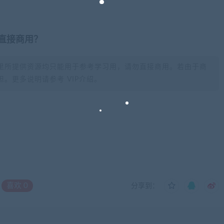
否直接商用？
里所提供资源均只能用于参考学习用，请勿直接商用。若由于商
。更多说明请参考 VIP介绍。
喜欢
0
分享到：