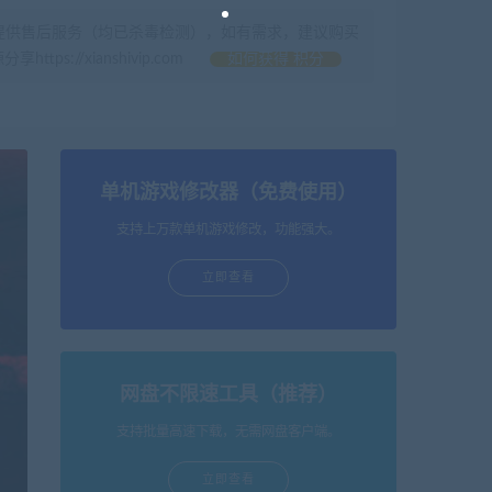
提供售后服务（均已杀毒检测），如有需求，建议购买
//xianshivip.com
如何获得 积分
单机游戏修改器（免费使用）
支持上万款单机游戏修改，功能强大。
立即查看
网盘不限速工具（推荐）
支持批量高速下载，无需网盘客户端。
立即查看