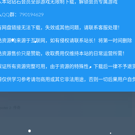
入本站钻石会员全部游戏无限制下载，解锁会员专属游戏
QQ群：790194629
权或不妥之处资源请联系客服处理！
!
有网盘链接无法下载，失效或其他问题，请联系客服处理！
享，分享有积分奖励和额外收入！
站资源均来源于互联网，如有侵权请联系站长！将第一时间删除
术服务请大家谅解！
站资源售价只是赞助，收取费用仅维持本站的日常运营所需！
联系客服处理！
常运营所需！
保证所有资源完整可用，由于资源的特殊性，下载后一律不予退
com",如遇到无法解压的请联系客服！
源仅供学习参考请勿商用或其它非法用途，否则一切后果用户自
由的退款兑现，请斟酌后支付下载
重置下载次数，在个人中心退出账号再手动登录即可。
oter 2- 传奇