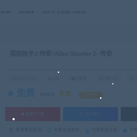
C单机游戏
游戏服务端
软件工具
网站教程
更新记录
孤胆枪手2:传奇/Alien Shooter 2- 传奇
2022-03-25
小编
已收录
已售78次
关
免费
免费
优惠信息:
钻石特权
登录后下载
暂无演示
免费售后咨询
免费安装指导
付费安装主题
付