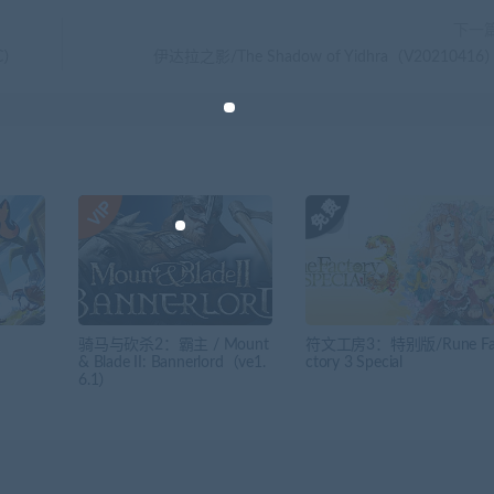
下一
C）
伊达拉之影/The Shadow of Yidhra（V20210416
骑马与砍杀2：霸主 / Mount
符文工房3：特别版/Rune F
& Blade II: Bannerlord（ve1.
ctory 3 Special
6.1）