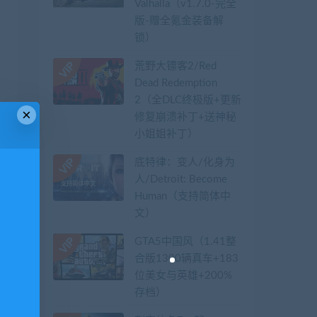
Valhalla（v1.7.0-完全
版-赠全氪金装备解
锁）​
荒野大镖客2/Red
Dead Redemption
2（全DLC终极版+更新
×
修复崩溃补丁+送神秘
小姐姐补丁）
底特律：变人/化身为
人/Detroit: Become
Human（支持简体中
文）
GTA5中国风（1.41整
合版1300辆真车+183
位美女与英雄+200%
存档）