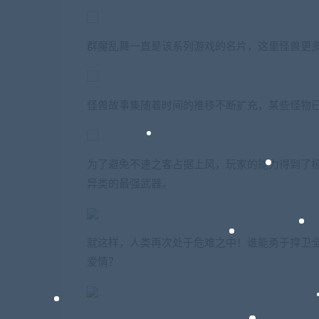
群魔乱舞一直是该系列游戏的名片，这里怪兽更
怪兽故事集随着时间的推移不断扩充，某些怪物
为了避免不速之客占据上风，玩家的能力得到了
异类的最强武器。
就这样，人类再次处于危难之中！谁能勇于捍卫
爱情？