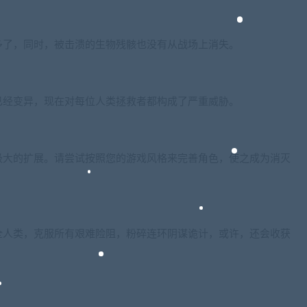
多了，同时，被击溃的生物残骸也没有从战场上消失。
已经变异，现在对每位人类拯救者都构成了严重威胁。
极大的扩展。请尝试按照您的游戏风格来完善角色，使之成为消灭
全人类，克服所有艰难险阻，粉碎连环阴谋诡计，或许，还会收获