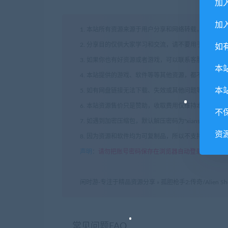
加
加入
1. 本站所有资源来源于用户分享和网络转载，如有侵
2. 分享目的仅供大家学习和交流，请不要用于商业用途
如
3. 如果你也有好资源或者游戏，可以联系客服上传分
本
4. 本站提供的游戏、软件等等其他资源，都不包含技
本
5. 如有网盘链接无法下载、失效或其他问题等等，请
6. 本站资源售价只是赞助，收取费用仅维持本站的日
不
7. 如遇到加密压缩包，默认解压密码为"xianshivip.
资
8. 因为资源和软件均为可复制品，所以不支持任何理
声明
：
请勿把账号密码保存在浏览器自动登录，否则不
闲时游-专注于精品资源分享
»
孤胆枪手2:传奇/Alien Sho
常见问题FAQ