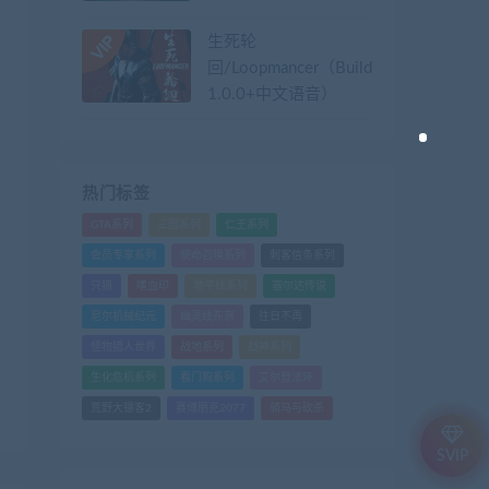
生死轮
回/Loopmancer（Build.9107387-
1.0.0+中文语音）
热门标签
GTA系列
三国系列
仁王系列
会员专享系列
使命召唤系列
刺客信条系列
只狼
嗜血印
地平线系列
塞尔达传说
尼尔机械纪元
幽灵线东京
往日不再
怪物猎人世界
战地系列
战神系列
生化危机系列
看门狗系列
艾尔登法环
荒野大镖客2
赛博朋克2077
骑马与砍杀
SVIP