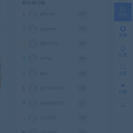
积分排行榜
篇
1
255
ghtyvxlz
积分
签到
）
2
219
yangwen
积分
客服
3
189
Z8574726
积分
反馈
4
184
xf97jsj
积分
5
156
gdlx
积分
全屏
6
118
jq576464117
积分
切换
a
7
117
aosenlp0515
积分
8
110
a112233
积分
9
101
xinba001
积分