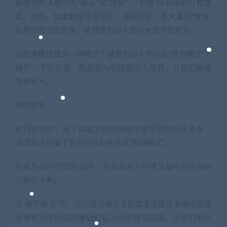
被掠夺的人被分为“居民”和“贵族”，“贵族”所获得的分数更
高。此外，如果救援信号出现，很有可能！有大量的“贵族”
在等待救济的到来，使其成为巨人的巨大掠夺性地方。
在故事模式或另一种模式下捕获的巨人可以在“掠夺模式”下
操作。不仅外观，而且能力和技能因人而异，让我们捕捉
各种巨人。
根除模式
在线游戏中，除了你在之前的游戏中享受的妙招元素外，
该游戏还配备了针对团队的新游戏“擦除模式”。
在最多4到4的团队战中，与击败巨人并建立基地所获得的
分数作斗争。
在“破坏模式”中，可以通过使对手玩家无法使用专用项目或
者破坏对手队伍的基础和切入点来相互阻挡。让我们不仅