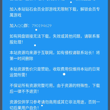
3. 如果你也有好资源或者游戏，可以联系客服上传分享，分享有
加入本站钻石会员全部游戏无限制下载，解锁会员专
积分奖励和额外收入！
属游戏
4. 本站提供的游戏、软件等等其他资源，都不包含技术服务请大
家谅解！
加入QQ群：790194629
5. 如有网盘链接无法下载、失效或其他问题等等，请联系客服处
如有网盘链接无法下载，失效或其他问题，请联系客
理！
服处理！
6. 本站资源售价只是赞助，收取费用仅维持本站的日常运营所
本站资源均来源于互联网，如有侵权请联系站长！将
需！
第一时间删除
7. 如遇到加密压缩包，默认解压密码为"xianshivip.com",如遇到
本站资源售价只是赞助，收取费用仅维持本站的日常
无法解压的请联系客服！
运营所需！
8. 因为资源和软件均为可复制品，所以不支持任何理由的退款兑
现，请斟酌后支付下载
不保证所有资源完整可用，由于资源的特殊性，下载
后一律不予退货！
声明
：
请勿把账号密码保存在浏览器自动登录，否则不重置下载
次数，在个人中心退出账号再手动登录即可。
资源仅供学习参考请勿商用或其它非法用途，否则一
切后果用户自负！