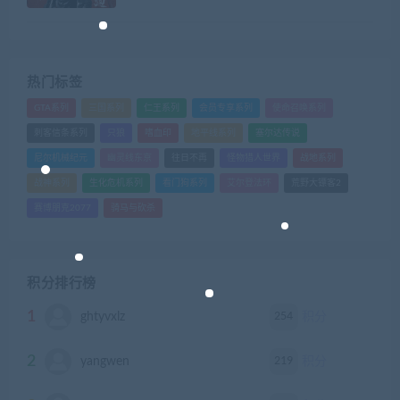
热门标签
GTA系列
三国系列
仁王系列
会员专享系列
使命召唤系列
刺客信条系列
只狼
嗜血印
地平线系列
塞尔达传说
尼尔机械纪元
幽灵线东京
往日不再
怪物猎人世界
战地系列
战神系列
生化危机系列
看门狗系列
艾尔登法环
荒野大镖客2
赛博朋克2077
骑马与砍杀
积分排行榜
1
254
ghtyvxlz
积分
2
219
yangwen
积分