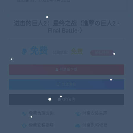
最近更新：2022年3月21日
进击的巨人2：最终之战（進撃の巨人2 -
Final Battle-）
免费
免费
优惠信息:
钻石特权
登录后下载
暂无演示
QQ咨询
免费售后咨询
付费安装主题
免费安装指导
付费BUG修复