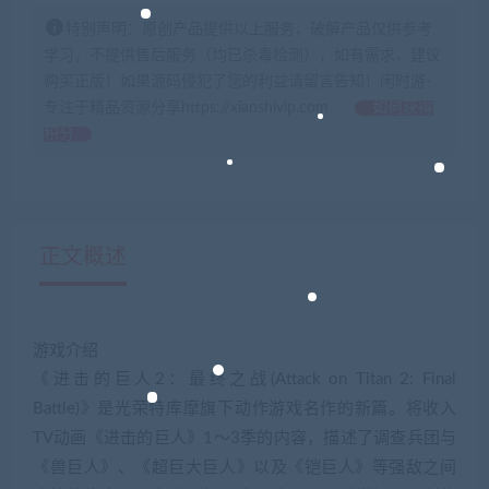
特别声明：原创产品提供以上服务，破解产品仅供参考
学习，不提供售后服务（均已杀毒检测），如有需求，建议
购买正版！如果源码侵犯了您的利益请留言告知！闲时游-
专注于精品资源分享https://xianshivip.com
如何获得
积分
正文概述
游戏介绍
《进击的巨人2：最终之战(Attack on Titan 2: Final
Battle)》是光荣特库摩旗下动作游戏名作的新篇。将收入
TV动画《进击的巨人》1～3季的内容，描述了调查兵团与
《兽巨人》、《超巨大巨人》以及《铠巨人》等强敌之间