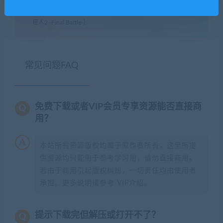
闲时游-专注于精品资源分享
»
进击的巨人2：最终之战（進撃の
巨人2 -Final Battle-）
常见问题FAQ
免费下载或者VIP会员专享资源能否直接商
用？
本站所有资源版权均属于原作者所有，这里所提
供资源均只能用于参考学习用，请勿直接商用。
若由于商用引起版权纠纷，一切责任均由使用者
承担。更多说明请参考 VIP介绍。
提示下载完但解压或打开不了？