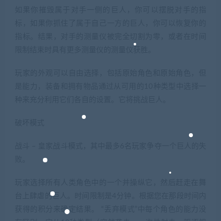
如果你摧毁属于对手一侧的巨人，你可以摆脱对手的指
标，如果你抓住了属于自己一方的巨人，你可以恢复你的
指标。结果，对手的测量仪被完全切割为零，或者在时间
限制结束时具有更多测量仪的测量仪获胜。
玩家的外观可以自由选择，包括原始角色和原始角色，但
是能力，装备和拥有物品通过从可用的10种类型中选择一
种来充分利用它们各自的设置。它将挑战巨人。
破坏模式
战斗 – 皇家战斗模式，其中最多6名玩家争夺一个巨人的失
败。
玩家选择所有人类角色中的一个并操纵它，然后赶走在舞
台上肆虐的巨人。时间限制是4分钟。根据您在那段时间内
获得的积分来确定结果。 “丢弃模式”中每个角色的能力没