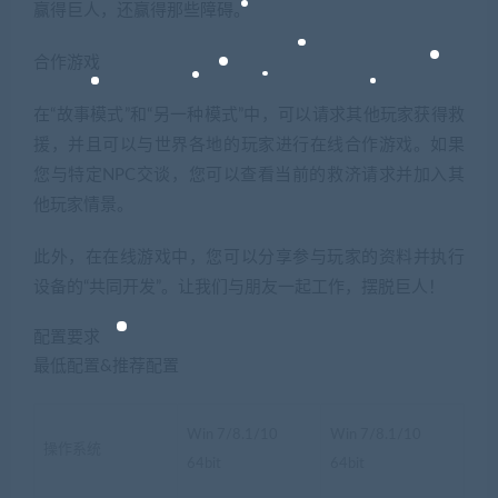
赢得巨人，还赢得那些障碍。
合作游戏
在“故事模式”和“另一种模式”中，可以请求其他玩家获得救
援，并且可以与世界各地的玩家进行在线合作游戏。如果
您与特定NPC交谈，您可以查看当前的救济请求并加入其
他玩家情景。
此外，在在线游戏中，您可以分享参与玩家的资料并执行
设备的“共同开发”。让我们与朋友一起工作，摆脱巨人！
配置要求
最低配置&推荐配置
Win 7/8.1/10
Win 7/8.1/10
操作系统
64bit
64bit