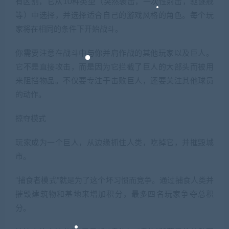
有区别，它从10种类型（突然袭击，一次性射击，驱逐舰
等）中选择，并选择适合自己的游戏风格的角色。每个玩
家将在相同的条件下开始战斗。
你需要注意在战斗中与你并肩作战的其他玩家以及巨人。
它不是直接攻击，而是因为它拦截了巨人的大部头而被用
来阻挡物品。不仅要专注于击败巨人，还要关注其他球员
的动作。
掠夺模式
玩家成为一个巨人，从边缘抓住人类，吃掉它，并摧毁城
市。
“捕食者模式”就是为了这个坏习惯而竞争。通过捕食人类并
摧毁建筑物和基地来增加积分，最多四名玩家争夺总积
分。