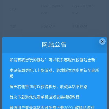
Core I5 2400 or
Core i7 3770 or
CPU
over
over
内存
6 GB RAM
8 GB RAM
×
NVIDIA GeForce
NVIDIA GeForce
网站公告
显卡
GTX 660 VRAM
GTX 960 VRAM
1GB or over
2GB or over
如没有我想玩的游戏？可以联系客服代找游戏更新！
需要 30 GB 可用空
需要 30 GB 可用空
存储空间
本站每周更新几十款游戏，游戏版本同步更新至最新
间
间
版
每天右侧签到可以获得积分，收藏本站不迷路
1. 本站所有资源来源于用户分享和网络转载，如有侵权或不妥之
首次下载游戏先看单机游戏安装视频教程
处资源请联系客服处理！
2. 分享目的仅供大家学习和交流，请不要用于商业用途!
普通用户登录本站即可免费下载3000+款精品游戏