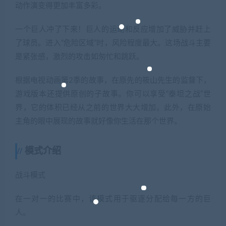
动作演变得更加丰富多彩。
一个巨人冲了下来！巨人的运动和反应增加了威胁并赶上
了球员。进入“危险区域”时，风险程度最大。这场战斗主要
是紧张感，激烈的攻击如匆忙和跳跃。
根据电视动画第2季的故事，在原先的筱山先生的监督下，
游戏版本还提供原创的子故事。你可以享受“泰坦之战”世
界，它的体积已经从之前的世界大大增加。此外，在原始
主角的眼中展现的故事就好像你生活在那个世界。
模式介绍
战斗模式
在一对一的比赛中，该模式用于驱逐分配给每一方的巨
人。