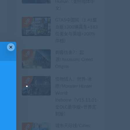
Human（支持简体中
文）
GTA5中国风（1.41整
合版1300辆真车+183
位美女与英雄+200%
存档）
×
刺客信条7：起
源/Assassins Creed
Origins
怪物猎人：世界-冰
原/Monster Hunter
World:
Iceborne（V15.11.01-
全DLC豪华版+世界定
制版）
城市天际线/Cities: