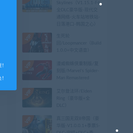
Skylines（V1.15.1-F4
全DLC豪华版-现代交
通网络-火车站地铁站-
日落港口-韩国之心）
生死轮
回/Loopmancer（Build.9107387-
1.0.0+中文语音）
漫威蜘蛛侠重制版/复
货！
刻版/Marvel’s Spider-
Man Remastered
负！
艾尔登法环/Elden
Ring（豪华版+全
DLC）
真三国无双8帝国（豪
华版-V1.0.0.1+季票5-
DLC-完结+DLC+季