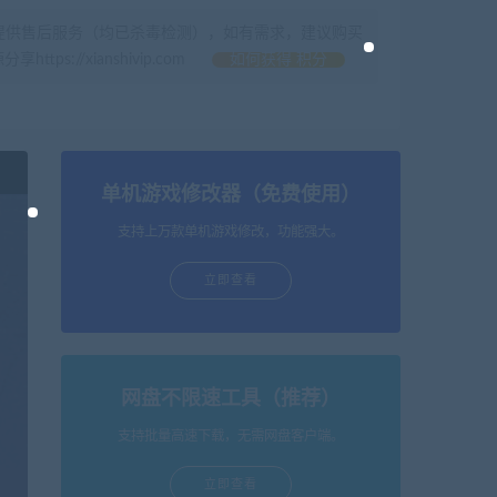
提供售后服务（均已杀毒检测），如有需求，建议购买
//xianshivip.com
如何获得 积分
单机游戏修改器（免费使用）
支持上万款单机游戏修改，功能强大。
立即查看
网盘不限速工具（推荐）
支持批量高速下载，无需网盘客户端。
立即查看