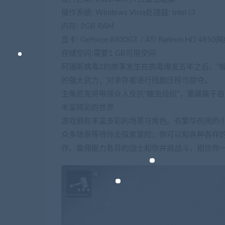
操作系统: Windows Vista处理器: lntel i3
内存: 2GB RAM
显卡: GeForce 8800GT / ATl Radeon HD 
存储空间:需要1 GB可用空间
阿瑞斯病毒2的故事发生在病毒爆发五年之后，“
的强大武力，对幸存者进行残酷压榨与掠夺。
主角尼克将带领众人反抗“蝗虫组织”，重建属于
丰富精彩的世界
游戏拥有丰富多彩的场景与角色。有繁华热闹的
众多场景等待你去探索冒险；你可以和各种各样
作、雇佣能力各异的战士和你并肩战斗，相信你