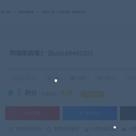
C单机游戏
游戏服务端
软件工具
网站教程
更新记录
阿瑞斯病毒2（Build.8848235）
2022-06-18
小编
已收录
已售1次
关
5
积分
免费
优惠信息:
钻石特权
支付下载
暂无演示
免费售后咨询
免费安装指导
付费安装主题
付