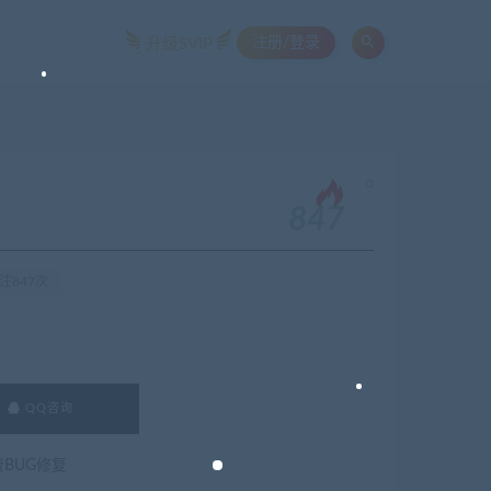
注册/登录
升级SVIP
。
847
注847次
QQ咨询
费BUG修复