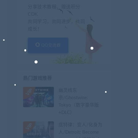
分享技术教程、赠送积分
CDK
共同学习，共同进步，共同
成长！
QQ交流群
热门游戏推荐
幽灵线东
京/Ghostwire:
Tokyo（数字豪华版
+DLC）
底特律：变人/化身为
人/Detroit: Become