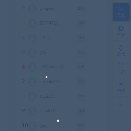
2
219
yangwen
积分
签到
3
188
Z8574726
积分
客服
4
184
xf97jsj
积分
5
155
gdlx
积分
反馈
6
118
jq576464117
积分
全屏
7
117
aosenlp0515
积分
切换
8
110
a112233
积分
9
101
xinba001
积分
10
100
qqqjf
积分