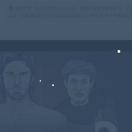
特别声明：原创产品提供以上服务，破解产品仅供参考学习，不
正版！如果源码侵犯了您的利益请留言告知！闲时游-专注于精品资源分享https: