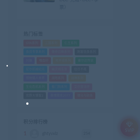
票）
热门标签
GTA系列
三国系列
仁王系列
会员专享系列
使命召唤系列
刺客信条系列
只狼
嗜血印
地平线系列
塞尔达传说
尼尔机械纪元
幽灵线东京
往日不再
怪物猎人世界
战地系列
战神系列
生化危机系列
看门狗系列
艾尔登法环
荒野大镖客2
赛博朋克2077
骑马与砍杀
积分排行榜
SVIP
1
254
ghtyvxlz
积分