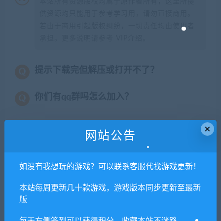
本站所有资源版权均属于原作者所有，这里所提
供资源均只能用于参考学习用，请勿直接商用。
若由于商用引起版权纠纷，一切责任均由使用者
承担。更多说明请参考 VIP介绍。
提示下载完但解压或打开不了？
你们有qq群吗怎么加入？
×
网站公告
喜欢
0
分享到：
如没有我想玩的游戏？可以联系客服代找游戏更新！
本站每周更新几十款游戏，游戏版本同步更新至最新
上一篇
下一篇
版
英雄不再2：垂死挣扎/No
经典街机合集（多人同屏联
More Heroes 2: Desperate
机）