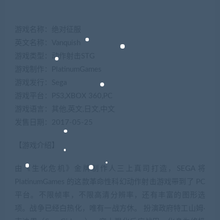
游戏名称：绝对征服
英文名称：Vanquish
游戏类型：动作射击STG
游戏制作：PlatinumGames
游戏发行：Sega
游戏平台：PS3,XBOX 360,PC
游戏语言：其他,英文,日文,中文
发售日期：2017-05-25
【游戏介绍】
由《生化危机》金牌制作人三上真司打造，SEGA 将
PlatinumGames 的这款革命性科幻动作射击游戏带到了 PC
平台。不限帧率，不限高清分辨率，还有丰富的图形选
项。战争已经白热化，唯有一战方休。 扮演政府特工山姆·