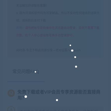
无法解压的请联系客服！
8. 因为资源和软件均为可复制品，所以不支持任何理由的退款兑
现，请斟酌后支付下载
声明
：
请勿把账号密码保存在浏览器自动登录，否则不重置下载
次数，在个人中心退出账号再手动登录即可。
闲时游-专注于精品资源分享
»
绝对征服/Vanquish
常见问题FAQ
免费下载或者VIP会员专享资源能否直接商
用？