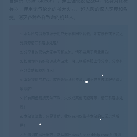
吉迪恩（Sam Gideon），穿上强化反应战甲，化身为终极
兵器。使用无与伦比的强大火力、超人般的惊人速度和敏
捷，消灭各种各样致命的机器人。
1. 本站所有资源来源于用户分享和网络转载，如有侵权或不妥之
处资源请联系客服处理！
2. 分享目的仅供大家学习和交流，请不要用于商业用途!
3. 如果你也有好资源或者游戏，可以联系客服上传分享，分享有
积分奖励和额外收入！
4. 本站提供的游戏、软件等等其他资源，都不包含技术服务请大
家谅解！
5. 如有网盘链接无法下载、失效或其他问题等等，请联系客服处
理！
6. 本站资源售价只是赞助，收取费用仅维持本站的日常运营所
需！
7. 如遇到加密压缩包，默认解压密码为"xianshivip.com",如遇到