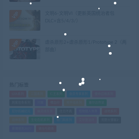
文明6-文明VI（更新英国统治者包
DLC+含5/4/3/）
虐杀原形2+虐杀原形1/Prototype 2（两
部曲）
热门标签
GTA系列
三国系列
仁王系列
会员专享系列
使命召唤系列
刺客信条系列
只狼
嗜血印
地平线系列
塞尔达传说
尼尔机械纪元
幽灵线东京
往日不再
怪物猎人世界
战地系列
战神系列
生化危机系列
看门狗系列
艾尔登法环
荒野大镖客2
赛博朋克2077
骑马与砍杀