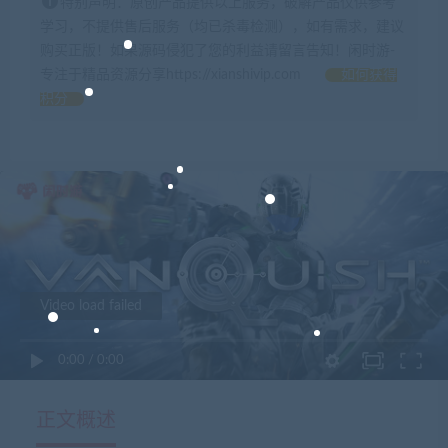
特别声明：原创产品提供以上服务，破解产品仅供参考
学习，不提供售后服务（均已杀毒检测），如有需求，建议
购买正版！如果源码侵犯了您的利益请留言告知！闲时游-
专注于精品资源分享https://xianshivip.com
如何获得
积分
Video load failed
0:00
/
0:00
正文概述