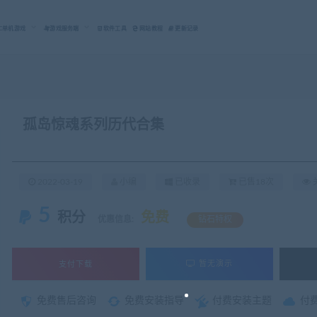
C单机游戏
游戏服务端
软件工具
网站教程
更新记录
孤岛惊魂系列历代合集
2022-03-19
小编
已收录
已售18次
关
5
积分
免费
优惠信息:
钻石特权
支付下载
暂无演示
免费售后咨询
免费安装指导
付费安装主题
付