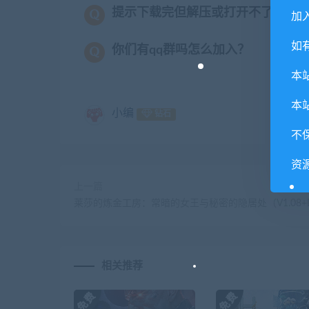
提示下载完但解压或打开不了？
加入
如
你们有qq群吗怎么加入？
本
本
小编
钻石
不
资
上一篇
莱莎的炼金工房：常暗的女王与秘密的隐居处（V1.08+D
相关推荐