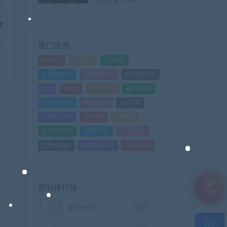
热门标签
版
GTA系列
三国系列
仁王系列
会员专享系列
使命召唤系列
刺客信条系列
只狼
嗜血印
地平线系列
塞尔达传说
尼尔机械纪元
幽灵线东京
往日不再
怪物猎人世界
战地系列
战神系列
生化危机系列
看门狗系列
艾尔登法环
荒野大镖客2
赛博朋克2077
骑马与砍杀
积分排行榜
SVIP
1
254
ghtyvxlz
积分