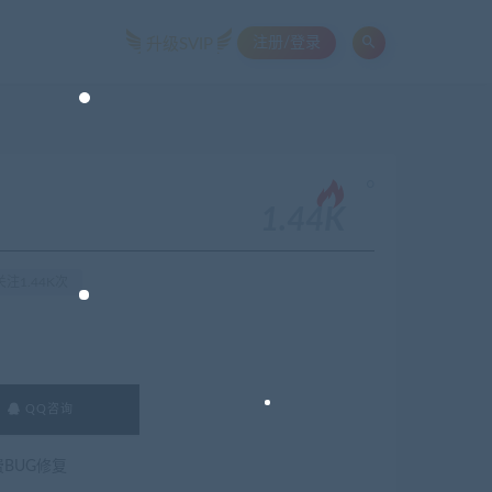
注册/登录
升级SVIP
。
1.44K
注1.44K次
QQ咨询
费BUG修复