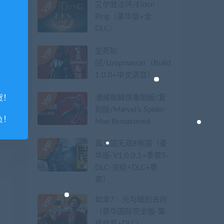
艾尔登法环/Elden
Ring（豪华版+全
DLC）
生死轮
回/Loopmancer（Build.9107387-
1.0.0+中文语音）
漫威蜘蛛侠重制版/复
货！
刻版/Marvel’s Spider-
负！
Man Remastered
篇
真三国无双8帝国（豪
）
华版-V1.0.0.1+季票5-
DLC-完结+DLC+季
票）
如龙7：光与暗的去向
（豪华国际完全版-集
成修复+DLC）