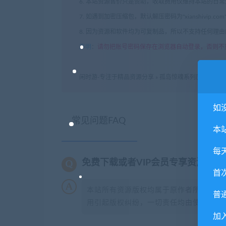
6. 本站资源售价只是赞助，收取费用仅维持本站的日
7. 如遇到加密压缩包，默认解压密码为"xianshivip.
8. 因为资源和软件均为可复制品，所以不支持任何理
声明
：
请勿把账号密码保存在浏览器自动登录，否则不
闲时游-专注于精品资源分享
»
孤岛惊魂系列历代合集
如
常见问题FAQ
本
每
免费下载或者VIP会员专享资源能
首
本站所有资源版权均属于原作者所有，这
普
用引起版权纠纷，一切责任均由使用者承担
加