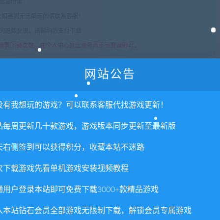
常运营所需！
com",如遇到无法解压的请联系客服！
由的退款兑现，请斟酌后支付下载
重置下载次数，在个人中心退出账号再手动登录即可。
网站公告
没有我想玩的游戏？可以联系客服代找游戏更新！
站每周更新几十款游戏，游戏版本同步更新至最新版
天右侧签到可以获得积分，收藏本站不迷路
否直接商用？
次下载游戏先看单机游戏安装视频教程
里所提供资源均只能用于参考学习用，请勿直接商用。若由于商
通用户登录本站即可免费下载3000+款精品游戏
。更多说明请参考 VIP介绍。
入本站钻石会员全部游戏无限制下载，解锁会员专属游戏