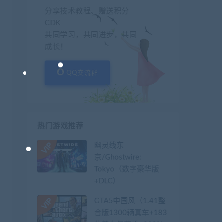
分享技术教程、赠送积分
CDK
共同学习，共同进步，共同
成长！
QQ交流群
热门游戏推荐
幽灵线东
京/Ghostwire:
Tokyo（数字豪华版
+DLC）
GTA5中国风（1.41整
合版1300辆真车+183