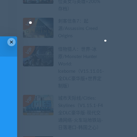
位美女与英雄+200%
存档）
刺客信条7：起
源/Assassins Creed
Origins
×
怪物猎人：世界-冰
原/Monster Hunter
World:
Iceborne（V15.11.01-
全DLC豪华版+世界定
制版）
城市天际线/Cities:
Skylines（V1.15.1-F4
全DLC豪华版-现代交
通网络-火车站地铁站-
日落港口-韩国之心）