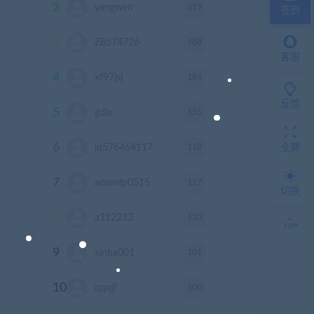
2
219
yangwen
积分
签到
3
188
Z8574726
积分
客服
4
184
xf97jsj
积分
反馈
5
155
gdlx
积分
6
118
全屏
jq576464117
积分
7
117
aosenlp0515
积分
切换
8
110
a112233
积分
9
101
xinba001
积分
10
100
qqqjf
积分