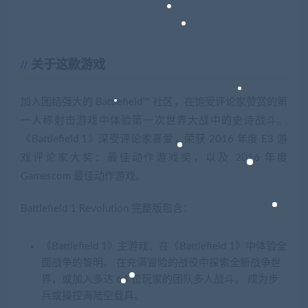
关于这款游戏
加入团结强大的 Battlefield™ 社区，在饱受评论家赞赏的第
一人称射击游戏中体验第一次世界大战中的史诗战斗。
《Battlefield 1》深受评论家喜爱，荣获 2016 年度 E3 游
戏评论家大奖：最佳动作游戏奖，以及 2016 年度
Gamescom 最佳动作游戏。
Battlefield 1 Revolution 完整版包含：
《Battlefield 1》主游戏。在《Battlefield 1》中体验全
面战争的黎明。 在充满冒险的战役中探索全新战争世
界，或加入多达 64 位玩家的团队多人战斗。 成为步
兵或操控海陆空载具。