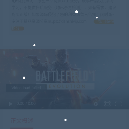
特别声明：原创产品提供以上服务，破解产品仅供参考
学习，不提供售后服务（均已杀毒检测），如有需求，建议
购买正版！如果源码侵犯了您的利益请留言告知！闲时游-
专注于精品资源分享https://xianshivip.com
如何获得
积分
Video load failed
0:00
/
0:00
正文概述