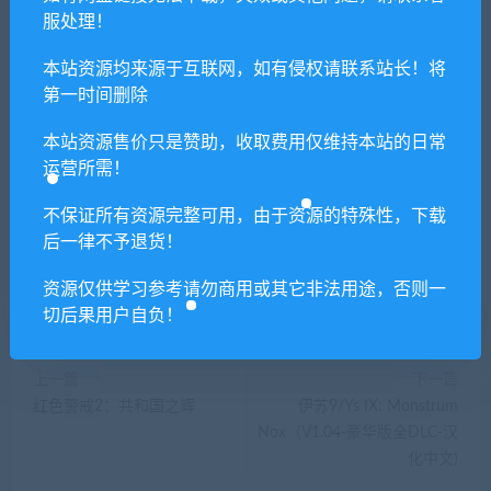
若由于商用引起版权纠纷，一切责任均由使用者
服处理！
承担。更多说明请参考 VIP介绍。
本站资源均来源于互联网，如有侵权请联系站长！将
第一时间删除
提示下载完但解压或打开不了？
本站资源售价只是赞助，收取费用仅维持本站的日常
运营所需！
你们有qq群吗怎么加入？
不保证所有资源完整可用，由于资源的特殊性，下载
后一律不予退货！
喜欢
0
分享到：
资源仅供学习参考请勿商用或其它非法用途，否则一
切后果用户自负！
上一篇
下一篇
红色警戒2：共和国之辉
伊苏9/Ys IX: Monstrum
Nox（V1.04-豪华版全DLC-汉
化中文)