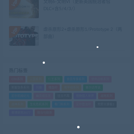
文明6-文明VI（更新英国统治者包
DLC+含5/4/3/）
虐杀原形2+虐杀原形1/Prototype 2（两
部曲）
热门标签
GTA系列
三国系列
仁王系列
会员专享系列
使命召唤系列
刺客信条系列
只狼
嗜血印
地平线系列
塞尔达传说
尼尔机械纪元
幽灵线东京
往日不再
怪物猎人世界
战地系列
战神系列
生化危机系列
看门狗系列
艾尔登法环
荒野大镖客2
赛博朋克2077
骑马与砍杀