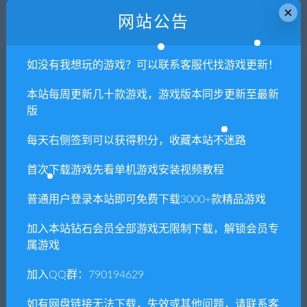
×
8. 因为资源和软件均为可复制品，所以不支持任何理由的退款兑
网站公告
现，请斟酌后支付下载
声明
：
请勿把账号密码保存在浏览器自动登录，否则不重置下载
如没有我想玩的游戏？可以联系客服代找游戏更新！
次数，在个人中心退出账号再手动登录即可。
本站每周更新几十款游戏，游戏版本同步更新至最新
版
闲时游-专注于精品资源分享
»
战地1/Battlefield 1
每天右侧签到可以获得积分，收藏本站不迷路
首次下载游戏先看单机游戏安装视频教程
常见问题FAQ
普通用户登录本站即可免费下载3000+款精品游戏
免费下载或者VIP会员专享资源能否直接商
加入本站钻石会员全部游戏无限制下载，解锁会员专
用？
属游戏
加入QQ群：790194629
本站所有资源版权均属于原作者所有，这里所提
供资源均只能用于参考学习用，请勿直接商用。
如有网盘链接无法下载，失效或其他问题，请联系客