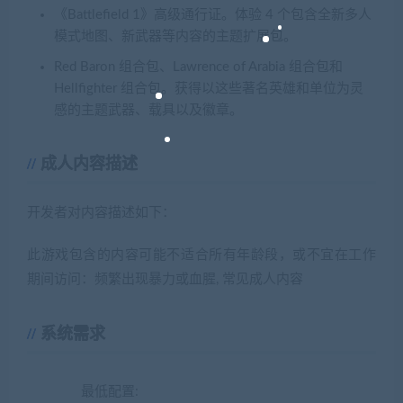
《Battlefield 1》高级通行证。体验 4 个包含全新多人
模式地图、新武器等内容的主题扩展包。
Red Baron 组合包、Lawrence of Arabia 组合包和
Hellfighter 组合包。获得以这些著名英雄和单位为灵
感的主题武器、载具以及徽章。
成人内容描述
开发者对内容描述如下：
此游戏包含的内容可能不适合所有年龄段，或不宜在工作
期间访问：频繁出现暴力或血腥, 常见成人内容
系统需求
最低配置: