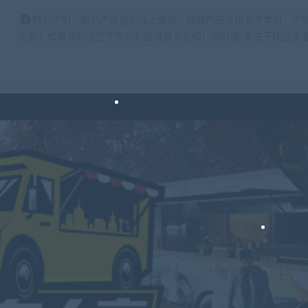
特别声明：原创产品提供以上服务，破解产品仅供参考学习，不
正版！如果源码侵犯了您的利益请留言告知！闲时游-专注于精品资源分享https: