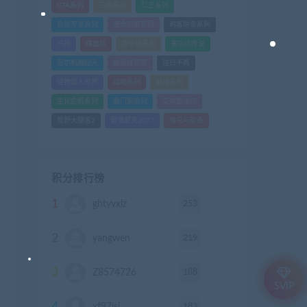
GTA系列
三国系列
仁王系列
会员专享系列
使命召唤系列
刺客信条系列
只狼
嗜血印
地平线系列
塞尔达传说
尼尔机械纪元
幽灵线东京
往日不再
怪物猎人世界
战地系列
战神系列
生化危机系列
看门狗系列
艾尔登法环
荒野大镖客2
赛博朋克2077
骑马与砍杀
积分排行榜
1
253
ghtyvxlz
积分
2
219
yangwen
积分
3
188
Z8574726
积分
SVIP
183