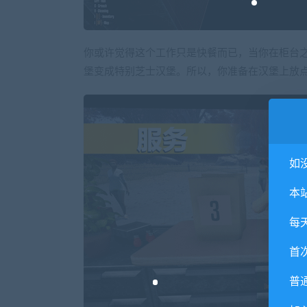
你或许觉得这个工作只是快餐而已，当你在柜台
堡变成特别芝士汉堡。所以，你准备在汉堡上放
如
本
每
首
普