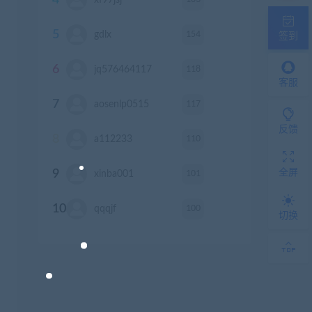
4
xf97jsj
积分
5
154
gdlx
积分
签到
6
118
jq576464117
积分
客服
7
117
aosenlp0515
积分
反馈
8
110
a112233
积分
全屏
9
101
xinba001
积分
10
100
qqqjf
积分
切换