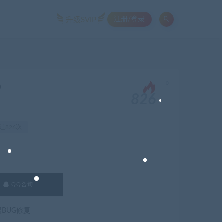
注册/登录
升级SVIP
。
2）
826
注826次
QQ咨询
费BUG修复