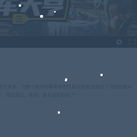
烹饪美食，为整个城市的饕餮者提供最佳美味!也别忘了为你的餐车
，增加菜品。来吧，餐车届就缺你了!