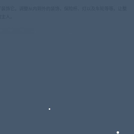
了装饰它。调整从内到外的装饰，保险杆、灯以及车轮等等。让整
的主人。