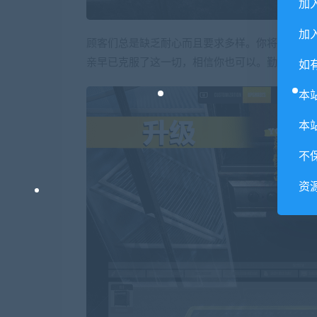
加
加入
顾客们总是缺乏耐心而且要求多样。你将发现你
亲早已克服了这一切，相信你也可以。勤能补拙
如
本
本
不
资