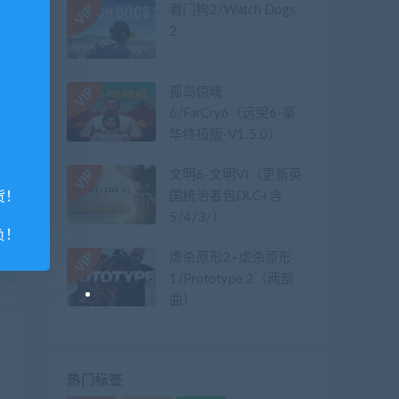
看门狗2/Watch Dogs
2
孤岛惊魂
6/FarCry6（远哭6-豪
华终极版-V1.5.0）
文明6-文明VI（更新英
国统治者包DLC+含
货！
5/4/3/）
负！
虐杀原形2+虐杀原形
1/Prototype 2（两部
曲）
热门标签