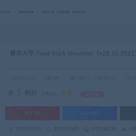
C单机游戏
游戏服务端
软件工具
网站教程
更新记录
餐车大亨/Food Truck Simulator（v28.10.202
2022-11-05
小编
已收录
已售1次
关
5
积分
免费
优惠信息:
钻石特权
支付下载
暂无演示
免费售后咨询
免费安装指导
付费安装主题
付