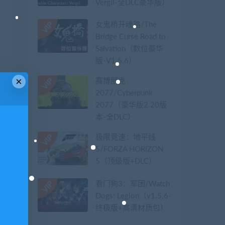
Vergil-全DLC豪华版）
女鬼桥开魂路/The
Bridge Curse Road to
Salvation（数位豪华
版-V1.5.6）
×
赛博朋克
2077/Cyberpunk
2077（豪华版2.20版
本-全DLC）
极限竞速：地平线
5/FORZA HORIZON
5（顶级版+DLC）
看门狗3：军团/Watch
Dogs: Legion（v1.5.6-
终极版+高清材质包）