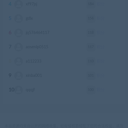
4
184
xf97jsj
积分
5
156
gdlx
积分
6
118
jq576464117
积分
7
117
aosenlp0515
积分
8
110
a112233
积分
9
101
xinba001
积分
10
100
qqqjf
积分
本站资源均来自公开的网络收集，如有侵权若侵犯了您的合法权益，请及