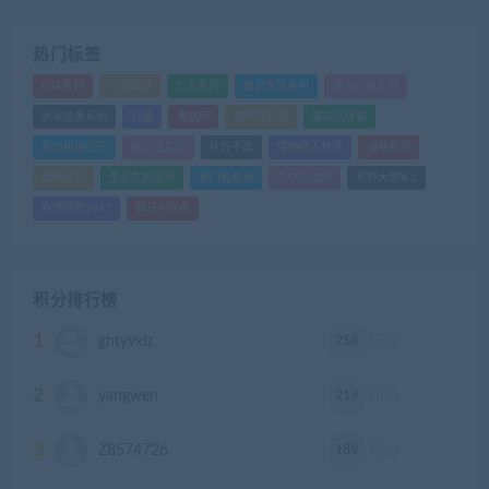
热门标签
GTA系列
三国系列
仁王系列
会员专享系列
使命召唤系列
刺客信条系列
只狼
嗜血印
地平线系列
塞尔达传说
尼尔机械纪元
幽灵线东京
往日不再
怪物猎人世界
战地系列
战神系列
生化危机系列
看门狗系列
艾尔登法环
荒野大镖客2
赛博朋克2077
骑马与砍杀
积分排行榜
1
254
ghtyvxlz
积分
2
219
yangwen
积分
3
189
Z8574726
积分