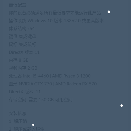
最低配置:
你的设备必须满足所有最低要求才能运行此产品
操作系统 Windows 10 版本 18362.0 或更高版本
体系结构 x64
键盘 集成键盘
鼠标 集成鼠标
DirectX 版本 11
内存 8 GB
视频内存 2 GB
处理器 Intel i5-4460 | AMD Ryzen 3 1200
图形 NVIDIA GTX 770 | AMD Radeon RX 570
DirectX 版本: 11
存储空间: 需要 150 GB 可用空间
安装信息
1. 解压缩
2. 解压或载入镜像