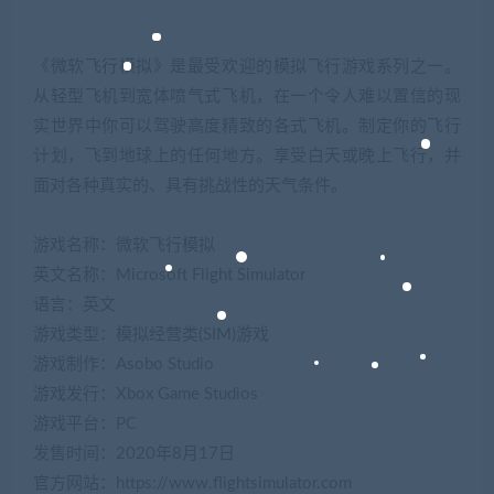
《微软飞行模拟》是最受欢迎的模拟飞行游戏系列之一。
从轻型飞机到宽体喷气式飞机，在一个令人难以置信的现
实世界中你可以驾驶高度精致的各式飞机。制定你的飞行
计划，飞到地球上的任何地方。享受白天或晚上飞行，并
面对各种真实的、具有挑战性的天气条件。
游戏名称：微软飞行模拟
英文名称：Microsoft Flight Simulator
语言：英文
游戏类型：模拟经营类(SIM)游戏
游戏制作：Asobo Studio
游戏发行：Xbox Game Studios
游戏平台：PC
发售时间：2020年8月17日
官方网站：https://www.flightsimulator.com