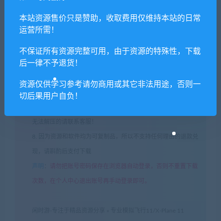
积分奖励和额外收入！
本站资源售价只是赞助，收取费用仅维持本站的日常
4. 本站提供的游戏、软件等等其他资源，都不包含技术服务请大
运营所需！
家谅解！
5. 如有网盘链接无法下载、失效或其他问题等等，请联系客服处
不保证所有资源完整可用，由于资源的特殊性，下载
后一律不予退货！
理！
6. 本站资源售价只是赞助，收取费用仅维持本站的日常运营所
资源仅供学习参考请勿商用或其它非法用途，否则一
需！
切后果用户自负！
7. 如遇到加密压缩包，默认解压密码为"xianshivip.com",如遇到
无法解压的请联系客服！
8. 因为资源和软件均为可复制品，所以不支持任何理由的退款兑
现，请斟酌后支付下载
声明
：
请勿把账号密码保存在浏览器自动登录，否则不重置下载
次数，在个人中心退出账号再手动登录即可。
闲时游-专注于精品资源分享
»
专业模拟飞行11/X-Plane 11