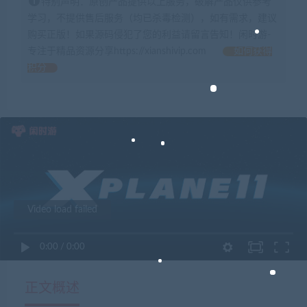
特别声明：原创产品提供以上服务，破解产品仅供参考
学习，不提供售后服务（均已杀毒检测），如有需求，建议
购买正版！如果源码侵犯了您的利益请留言告知！闲时游-
专注于精品资源分享https://xianshivip.com
如何获得
积分
Video load failed
0:00
/
0:00
正文概述