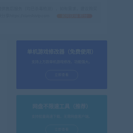
提供售后服务（均已杀毒检测），如有需求，建议购买
//xianshivip.com
如何获得 积分
单机游戏修改器（免费使用）
支持上万款单机游戏修改，功能强大。
立即查看
网盘不限速工具（推荐）
支持批量高速下载，无需网盘客户端。
立即查看