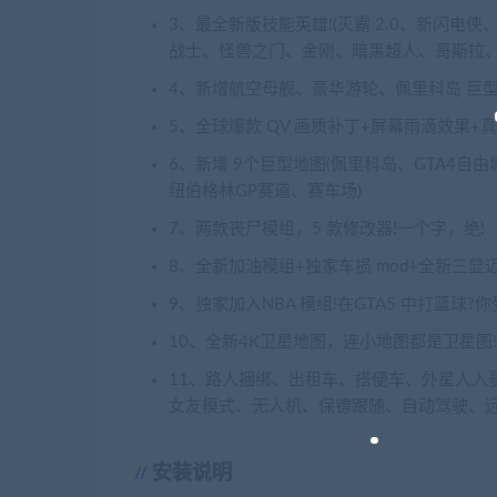
3、最全新版技能英雄!(灭霸 2.0、新闪电侠
战士、怪兽之门、金刚、暗黑超人、哥斯拉、
4、新增航空母舰、豪华游轮、佩里科岛 巨型
5、全球爆款 QV 画质补丁+屏幕雨滴效果+
6、新增 9个巨型地图(佩里科岛、GTA4
纽伯格林GP赛道、赛车场)
7、两款丧尸模组，5 款修改器!一个字，绝!
8、全新加油模组+独家车损 mod+全新三显
9、独家加入NBA 模组!在GTA5 中打篮球?
10、全新4K卫星地图，连小地图都是卫星图!
11、路人捆绑、出租车、搭便车、外星人入
女友模式、无人机、保镖跟随、自动驾驶、远
安装说明