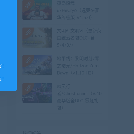
孤岛惊魂
6/FarCry6（远哭6-豪
华终极版-V1.5.0）
文明6-文明VI（更新英
国统治者包DLC+含
5/4/3/）
地平线：黎明时分/零
之曙光/Horizon Zero
货！
Dawn（v1.10.H2）
负！
幽灵行
者/Ghostrunner（V.40079626-
豪华版全DLC-霓虹礼
包）
热门标签