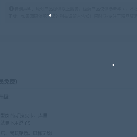
特别声明：原创产品提供以上服务，破解产品仅供参考学习，不
正版！如果源码侵犯了您的利益请留言告知！闲时游-专注于精品资源分享https:
员免费）
升级!
款车型(如特斯拉皮卡、库里
就更不用说了!)
装店、畅玩赌场。堪称无敌!