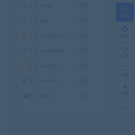
4
183
xf97jsj
积分
签到
5
153
gdlx
积分
6
118
客服
jq576464117
积分
7
117
aosenlp0515
积分
反馈
8
110
a112233
积分
全屏
9
101
xinba001
积分
切换
10
100
qqqjf
积分