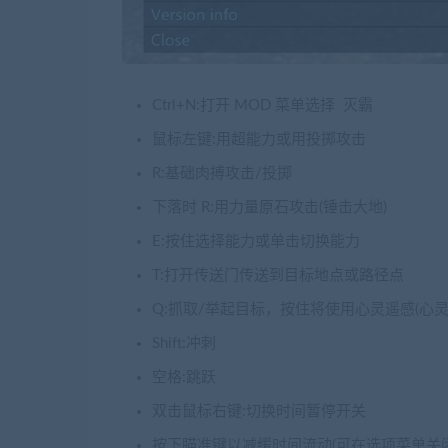
Ctrl+N:打开 MOD 菜单选择 灭霸
鼠标左键:用超能力或用投掷攻击
R:基础肉搏攻击/投掷
下落时 R:用力量原石攻击(锤击大地)
E:按住选择能力或单击切换能力
T:打开传送门传送到目标地点或路径点
Q:抓取/举起目标，按住将使用心灵遥感(心灵
Shift:冲刺
空格:跳跃
双击鼠标右键:切换时间暂停开关
按下瞄准键以减缓时间流动(可在选项菜单关闭