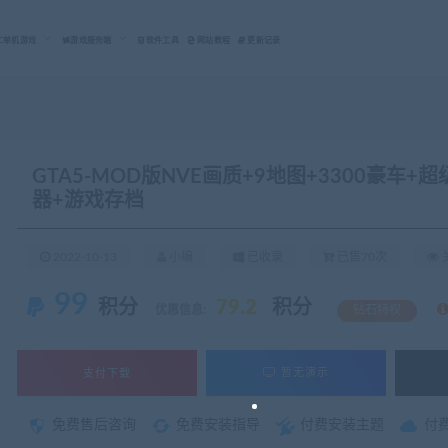
C单机游戏
游戏服务端
软件工具
网站教程
更新记录
GTA5-MOD版NVE画质+9地图+3300豪车+
器+游戏存档
2022-10-13
小编
已收录
已售70次
关
99
积分
79.2
积分
优惠信息:
钻石特权
支付下载
暂无演示
免费售后咨询
免费安装指导
付费安装主题
付