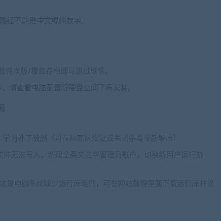
安装路径不能是中文或纯数字。
载纯净版/覆盖存档即可跳过剧情。
个G，请查看电脑配置跟硬盘空间了再安装。
因
毒软件，学习补丁被删（可在隔离区恢复或关闭杀毒重新解压）
游戏文件无法写入，新建全英文名字管理员账户，切换新用户运行游
误，这是电脑系统缺少运行库组件，可在网站教程里面下载运行库并修