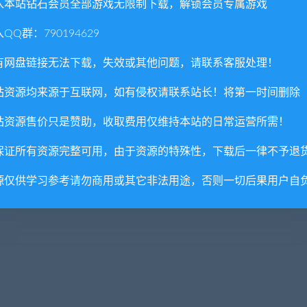
入本站钻石会员全部游戏无限制下载，解锁会员专属游戏
QQ群：790194629
向键控制，回车 确认,小键盘 0 返回上一层 (笔记本无小键盘就
有网盘链接无法下载，失效或其他问题，请联系客服处理！
站资源均来源于互联网，如有侵权请联系站长！将第一时间删除
站资源售价只是赞助，收取费用仅维持本站的日常运营所需！
刷出！
保证所有资源完整可用，由于资源的特殊性，下载后一律不予退
修改器无法打开，那是因为该模型有 BUG，重新开游戏即可，下
源仅供学习参考请勿商用或其它非法用途，否则一切后果用户自