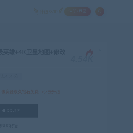
注册/登录
升级SVIP
。
超级英雄+4K卫星地图+修改
4.54K
注4.54K次
该资源永久钻石免费
去升级
QQ咨询
费BUG修复