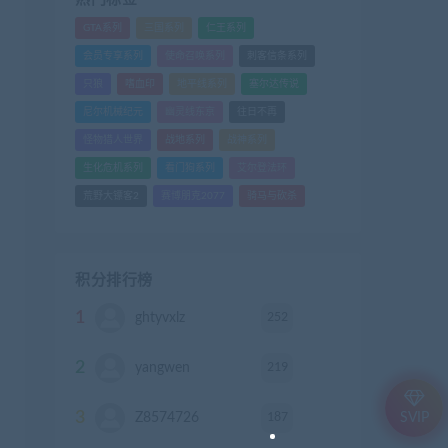
GTA系列
三国系列
仁王系列
会员专享系列
使命召唤系列
刺客信条系列
只狼
嗜血印
地平线系列
塞尔达传说
尼尔机械纪元
幽灵线东京
往日不再
怪物猎人世界
战地系列
战神系列
生化危机系列
看门狗系列
艾尔登法环
荒野大镖客2
赛博朋克2077
骑马与砍杀
积分排行榜
1
252
ghtyvxlz
积分
2
219
yangwen
积分
3
187
Z8574726
积分
SVIP