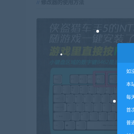
修改器的使用方法
如
本
每
首
普