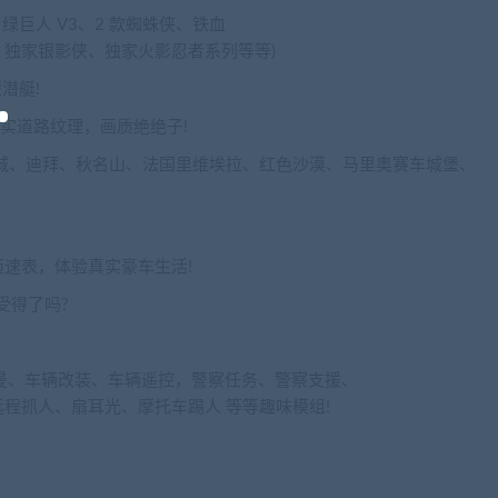
、绿巨人 V3、2 款蜘蛛侠、铁血
独家银影侠、独家火影忍者系列等等)
潜艇!
真实道路纹理，画质绝绝子!
自由城、迪拜、秋名山、法国里维埃拉、红色沙漠、马里奥赛车城堡、
迈速表，体验真实豪车生活!
你受得了吗?
曼、车辆改装、车辆遥控，警察任务、警察支援、
程抓人、扇耳光、摩托车踢人 等等趣味模组!