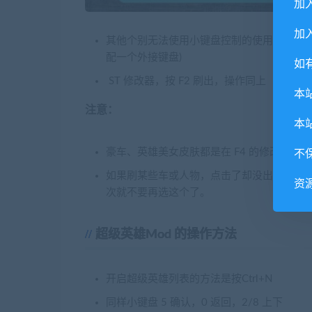
加
加入
其他个别无法使用小键盘控制的使用上下左右方
配一个外接键盘)
如
ST 修改器，按 F2 刷出，操作同上
本
注意：
本
豪车、英雄美女皮肤都是在 F4 的修改器中
不
如果刷某些车或人物，点击了却没出现，并且
资
次就不要再选这个了。
超级英雄Mod 的操作方法
开启超级英雄列表的方法是按Ctrl+N
同样小键盘 5 确认，0 返回，2/8 上下