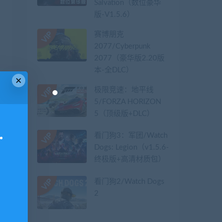
Salvation（数位豪华
版-V1.5.6）
赛博朋克
2077/Cyberpunk
2077（豪华版2.20版
本-全DLC）
×
极限竞速：地平线
5/FORZA HORIZON
5（顶级版+DLC）
看门狗3：军团/Watch
Dogs: Legion（v1.5.6-
终极版+高清材质包）
看门狗2/Watch Dogs
2