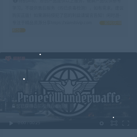
特别声明：原创产品提供以上服务，破解产品仅供参考
学习，不提供售后服务（均已杀毒检测），如有需求，建议
购买正版！如果源码侵犯了您的利益请留言告知！闲时游-
专注于精品资源分享https://xianshivip.com
如何获得
积分
您已获得当前视频观看权限
0:00
/
00:25