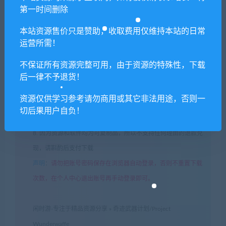
第一时间删除
4. 本站提供的游戏、软件等等其他资源，都不包含技术服务请大
家谅解！
本站资源售价只是赞助，收取费用仅维持本站的日常
运营所需！
5. 如有网盘链接无法下载、失效或其他问题等等，请联系客服处
理！
不保证所有资源完整可用，由于资源的特殊性，下载
6. 本站资源售价只是赞助，收取费用仅维持本站的日常运营所
后一律不予退货！
需！
资源仅供学习参考请勿商用或其它非法用途，否则一
7. 如遇到加密压缩包，默认解压密码为"xianshivip.com",如遇到
切后果用户自负！
无法解压的请联系客服！
8. 因为资源和软件均为可复制品，所以不支持任何理由的退款兑
现，请斟酌后支付下载
声明
：
请勿把账号密码保存在浏览器自动登录，否则不重置下载
次数，在个人中心退出账号再手动登录即可。
闲时游-专注于精品资源分享
»
奇迹武器计划/Project
Wunderwaffe