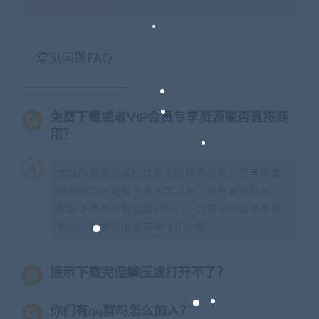
常见问题FAQ
免费下载或者VIP会员专享资源能否直接商
用？
本站所有资源版权均属于原作者所有，这里所提
供资源均只能用于参考学习用，请勿直接商用。
若由于商用引起版权纠纷，一切责任均由使用者
承担。更多说明请参考 VIP介绍。
提示下载完但解压或打开不了？
你们有qq群吗怎么加入？