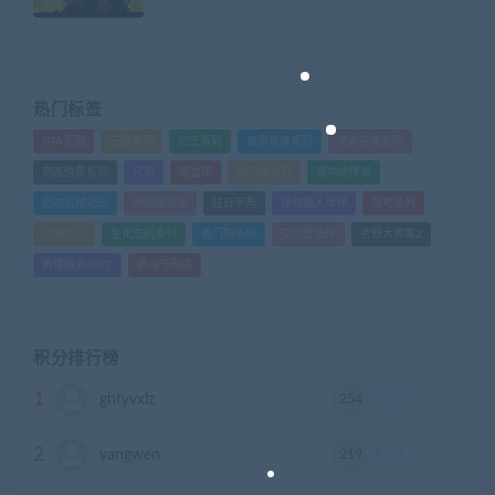
热门标签
GTA系列
三国系列
仁王系列
会员专享系列
使命召唤系列
刺客信条系列
只狼
嗜血印
地平线系列
塞尔达传说
尼尔机械纪元
幽灵线东京
往日不再
怪物猎人世界
战地系列
战神系列
生化危机系列
看门狗系列
艾尔登法环
荒野大镖客2
赛博朋克2077
骑马与砍杀
积分排行榜
1
254
ghtyvxlz
积分
2
219
yangwen
积分