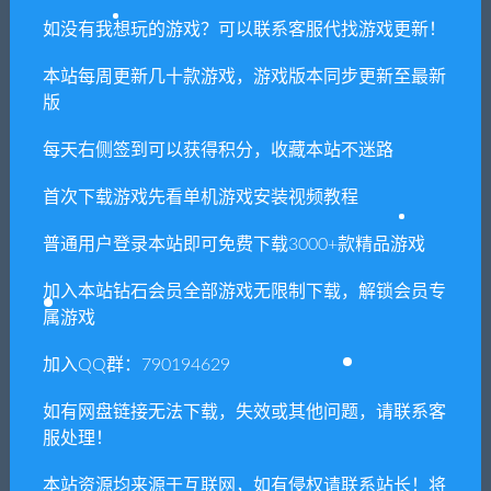
戏。此外，它在图像和声音设计方面也是独一无二的。你
如没有我想玩的游戏？可以联系客服代找游戏更新！
将久久沉浸在精彩的游戏中难以自拔!
本站每周更新几十款游戏，游戏版本同步更新至最新
版
每天右侧签到可以获得积分，收藏本站不迷路
首次下载游戏先看单机游戏安装视频教程
普通用户登录本站即可免费下载3000+款精品游戏
加入本站钻石会员全部游戏无限制下载，解锁会员专
属游戏
1. 本站所有资源来源于用户分享和网络转载，如有侵权或不妥之
加入QQ群：790194629
处资源请联系客服处理！
如有网盘链接无法下载，失效或其他问题，请联系客
2. 分享目的仅供大家学习和交流，请不要用于商业用途!
服处理！
3. 如果你也有好资源或者游戏，可以联系客服上传分享，分享有
本站资源均来源于互联网，如有侵权请联系站长！将
积分奖励和额外收入！