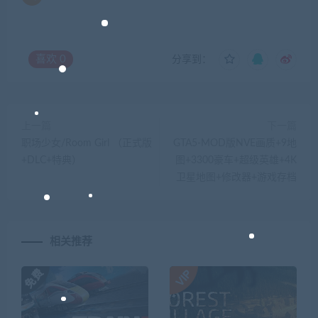
喜欢
0
分享到：
上一篇
下一篇
职场少女/Room Girl （正式版
GTA5-MOD版NVE画质+9地
+DLC+特典）
图+3300豪车+超级英雄+4K
卫星地图+修改器+游戏存档
相关推荐