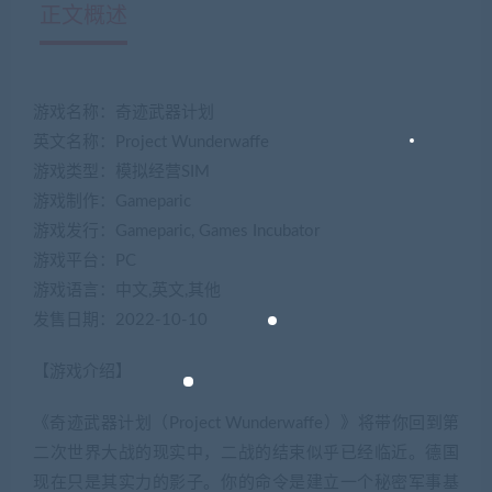
正文概述
游戏名称：奇迹武器计划
英文名称：Project Wunderwaffe
游戏类型：模拟经营SIM
游戏制作：Gameparic
游戏发行：Gameparic, Games Incubator
游戏平台：PC
游戏语言：中文,英文,其他
发售日期：2022-10-10
【游戏介绍】
《奇迹武器计划（Project Wunderwaffe）》将带你回到第
二次世界大战的现实中，二战的结束似乎已经临近。德国
现在只是其实力的影子。你的命令是建立一个秘密军事基