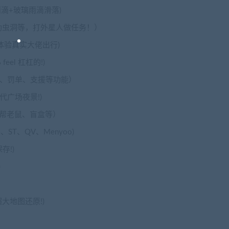
滴+玻璃雨滴滑落)
勒虫洞等，打外星人做任务！）
体验真实大佬出行)
el 杠杠的!)
、罚单、支援等功能）
代广场夜景!)
帮老鼠、盲盒等）
、ST、QV、Menyoo)
存!)
)
大地图还原!)