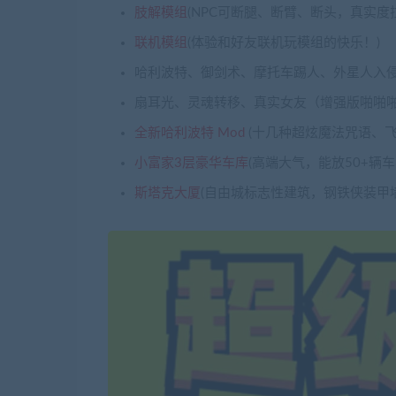
肢解模组
(NPC可断腿、断臂、断头，真实度拉
联机模组
(体验和好友联机玩模组的快乐！)
哈利波特、御剑术、摩托车踢人、外星人入
扇耳光、灵魂转移、真实女友（增强版啪啪啪
全新哈利波特 Mod
(十几种超炫魔法咒语、飞
小富家3层豪华车库
(高端大气，能放50+辆
斯塔克大厦
(自由城标志性建筑，钢铁侠装甲