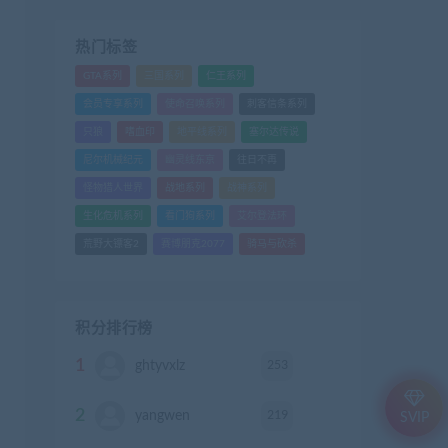
热门标签
GTA系列
三国系列
仁王系列
会员专享系列
使命召唤系列
刺客信条系列
只狼
嗜血印
地平线系列
塞尔达传说
尼尔机械纪元
幽灵线东京
往日不再
怪物猎人世界
战地系列
战神系列
生化危机系列
看门狗系列
艾尔登法环
荒野大镖客2
赛博朋克2077
骑马与砍杀
积分排行榜
1
253
ghtyvxlz
积分
2
219
yangwen
积分
SVIP