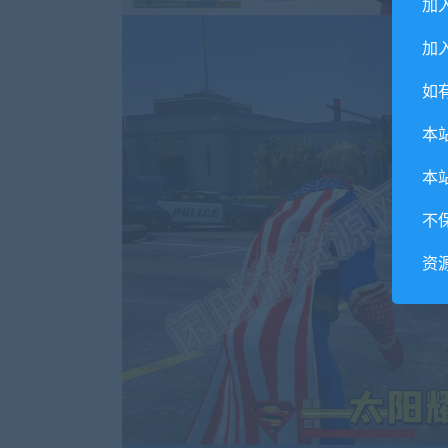
加
加入
如
本
本
不
资