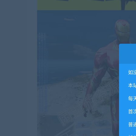
如
本
每
首
普