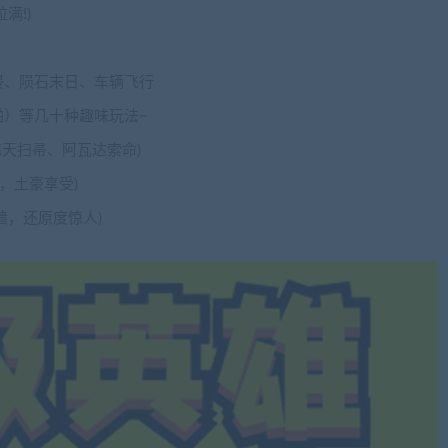
满!)
侵、陨石末日、车辆飞行
）等几十种趣味玩法~
天扫帚、阿瓦达索命)
车，土豪享受)
墙，还原度惊人)