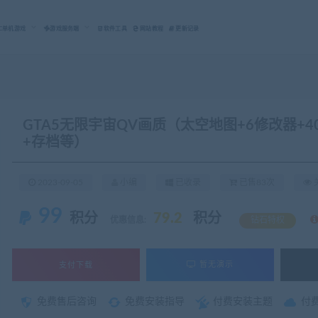
C单机游戏
游戏服务端
软件工具
网站教程
更新记录
GTA5无限宇宙QV画质（太空地图+6修改器+40
+存档等）
2023-09-05
小编
已收录
已售83次
关
99
积分
79.2
积分
优惠信息:
钻石特权
支付下载
暂无演示
免费售后咨询
免费安装指导
付费安装主题
付