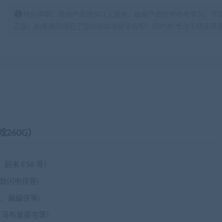
特别声明：原创产品提供以上服务，破解产品仅供参考学习，不
正版！如果源码侵犯了您的利益请留言告知！闲时游-专注于精品资源分享https:
260G）
蔚来 ES8 等）
款闪电侠等)
、蝙蝠侠等)
、马布里豪宅等）