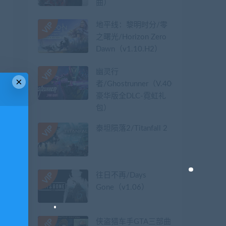
曲）
地平线：黎明时分/零
之曙光/Horizon Zero
Dawn（v1.10.H2）
幽灵行
×
者/Ghostrunner（V.40079626-
豪华版全DLC-霓虹礼
包）
泰坦陨落2/Titanfall 2
往日不再/Days
Gone（v1.06）
侠盗猎车手GTA三部曲