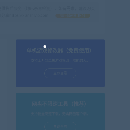
提供售后服务（均已杀毒检测），如有需求，建议购买
//xianshivip.com
如何获得 积分
单机游戏修改器（免费使用）
支持上万款单机游戏修改，功能强大。
立即查看
网盘不限速工具（推荐）
支持批量高速下载，无需网盘客户端。
立即查看