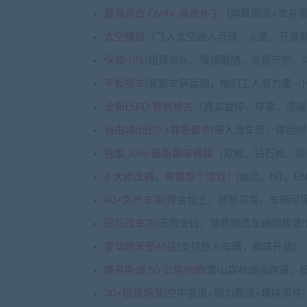
最强自改 QV4K 画质补丁
（屏幕雨滴+车身雨
太空模组
（飞入太空进入月球、火星、开普
保镖小队
(组建车队、保镖跟随、全程守护，
平板拖车
(装卸车辆运输，咱们工人有力量~小 fe
全新LSPD 警察模式
（真实截停、停靠、逮捕
自由城(纽约) +罪恶都市
(带人流车流，体验时
独家 Julio 最新趣味模组
（双枪、钻石枪、黑
6 大修改器，爽爆整个游戏！
(幽灵、NT、EN
40+房产车库
(挥金如土，随意买房，车辆可保
班尼改车房
(无限金钱，随意爆改车辆到极致!
豪华欧米茄4S店
(支持放入车辆，趣味升级)
路易斯湖 50 公里地图
(雪山森林湖泊跑道，超
30+搭建场景
(空中赛道+阻力赛道+趣味事件)