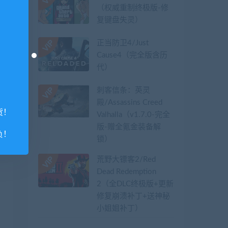
（权威重制终极版-修
复键盘失灵）
正当防卫4/Just
Cause4（完全版含历
代）
刺客信条：英灵
殿/Assassins Creed
货！
Valhalla（v1.7.0-完全
版-赠全氪金装备解
负！
锁）​
荒野大镖客2/Red
Dead Redemption
2（全DLC终极版+更新
修复崩溃补丁+送神秘
小姐姐补丁）