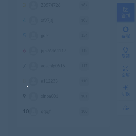
3
187
Z8574726
积分
签到
4
183
xf97jsj
积分
5
154
gdlx
积分
客服
6
118
jq576464117
积分
反馈
7
117
aosenlp0515
积分
全屏
8
110
a112233
积分
切换
9
101
xinba001
积分
10
100
qqqjf
积分