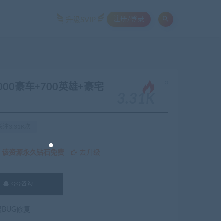
注册/登录
升级SVIP
。
00豪车+700英雄+豪宅
3.31K
注3.31K次
该资源永久钻石免费
去升级
QQ咨询
费BUG修复