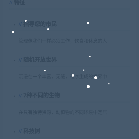
特征
指导您的市民
管理像我们一样必须工作，饮食和休息的人
随机开放世界
沉浸在一个丰富，无缝，程序生成的世界中
7种不同的生物
在具有独特资源，动植物的不同环境中定居
科技树