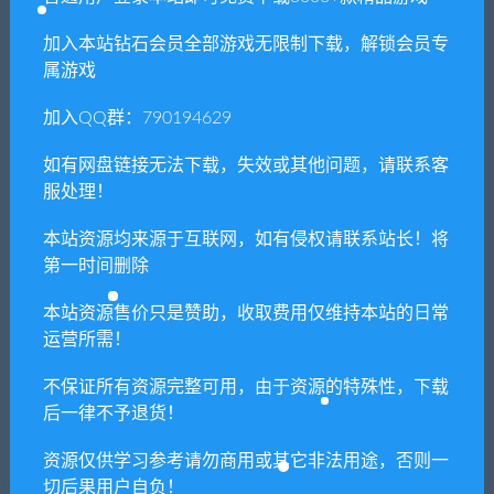
Reborn（v20210709）
加入本站钻石会员全部游戏无限制下载，解锁会员专
属游戏
常见问题FAQ
加入QQ群：790194629
如有网盘链接无法下载，失效或其他问题，请联系客
服处理！
免费下载或者VIP会员专享资源能否直接商
用？
本站资源均来源于互联网，如有侵权请联系站长！将
第一时间删除
本站所有资源版权均属于原作者所有，这里所提
供资源均只能用于参考学习用，请勿直接商用。
本站资源售价只是赞助，收取费用仅维持本站的日常
若由于商用引起版权纠纷，一切责任均由使用者
运营所需！
承担。更多说明请参考 VIP介绍。
不保证所有资源完整可用，由于资源的特殊性，下载
后一律不予退货！
提示下载完但解压或打开不了？
资源仅供学习参考请勿商用或其它非法用途，否则一
切后果用户自负！