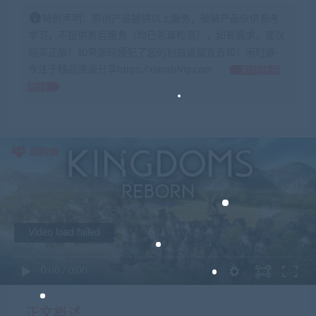
特别声明：原创产品提供以上服务，破解产品仅供参考
学习，不提供售后服务（均已杀毒检测），如有需求，建议
购买正版！如果源码侵犯了您的利益请留言告知！闲时游-
专注于精品资源分享https://xianshivip.com
如何获得
积分
Video load failed
0:00
/
0:00
正文概述