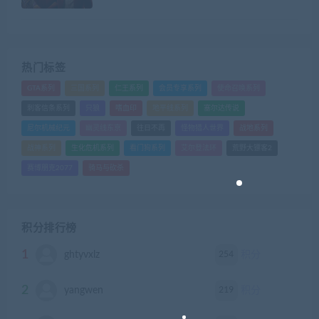
热门标签
GTA系列
三国系列
仁王系列
会员专享系列
使命召唤系列
刺客信条系列
只狼
嗜血印
地平线系列
塞尔达传说
尼尔机械纪元
幽灵线东京
往日不再
怪物猎人世界
战地系列
战神系列
生化危机系列
看门狗系列
艾尔登法环
荒野大镖客2
赛博朋克2077
骑马与砍杀
积分排行榜
1
254
ghtyvxlz
积分
2
219
yangwen
积分