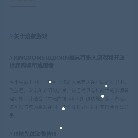
关于这款游戏
KINGDOMS REBORN是具有多人游戏和开放
世界的城市建造者
在重生的王国中，您引入您的人民定居在广阔的旷野中。
受放逐，安诺和文明的启发，该游戏具有挑战性的资源管
理功能，并结合了广泛的技术树和升级功能。多人游戏，
您可以与您的朋友在同一个开放世界中进行实时合作或竞
争。
!!!抢先体验警告!!!