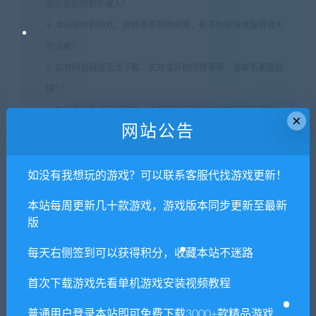
积分奖励和额外收入！
4. 本站提供的游戏、软件等等其他资源，都不包含技术服务请大
家谅解！
5. 如有网盘链接无法下载、失效或其他问题等等，请联系客服处
理！
6. 本站资源售价只是赞助，收取费用仅维持本站的日常运营所
×
网站公告
需！
7. 如遇到加密压缩包，默认解压密码为"xianshivip.com",如遇到
无法解压的请联系客服！
如没有我想玩的游戏？可以联系客服代找游戏更新！
8. 因为资源和软件均为可复制品，所以不支持任何理由的退款兑
本站每周更新几十款游戏，游戏版本同步更新至最新
现，请斟酌后支付下载
版
声明
：
请勿把账号密码保存在浏览器自动登录，否则不重置下载
每天右侧签到可以获得积分，收藏本站不迷路
次数，在个人中心退出账号再手动登录即可。
首次下载游戏先看单机游戏安装视频教程
闲时游-专注于精品资源分享
»
王国重生/Kingdoms
普通用户登录本站即可免费下载3000+款精品游戏