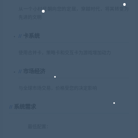
从一个小村庄朝向您的定居，穿越时代，将其转变为
先进的文明
卡系统
使用合并卡，策略卡和交互卡为游戏增加动力
市场经济
与全球市场交易，价格受您的决定影响
系统需求
最低配置：