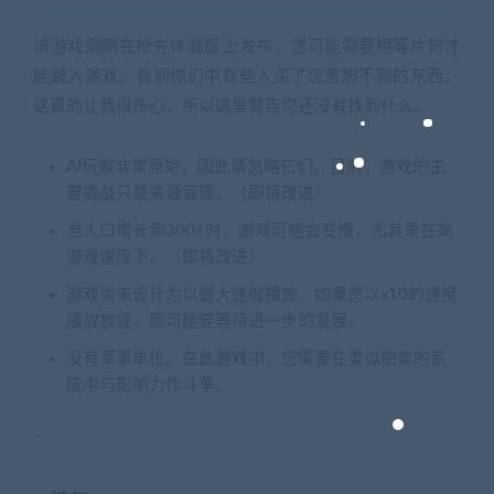
该游戏刚刚在抢先体验版上发布，您可能需要稍等片刻才
能跳入游戏。看到你们中有些人买了您意想不到的东西，
这真的让我很伤心，所以这里警告您还没有找到什么。
AI玩家非常原始，因此请忽略它们。目前，游戏的主
要挑战只是资源管理。（即将改进）
当人口增长到300+时，游戏可能会变慢，尤其是在高
游戏速度下。（即将改进）
游戏尚未设计为以最大速度播放。如果您以x10的速度
播放放逐，则可能要等待进一步的发展。
没有军事单位。在此游戏中，您需要在类似拍卖的系
统中与影响力作斗争。
—