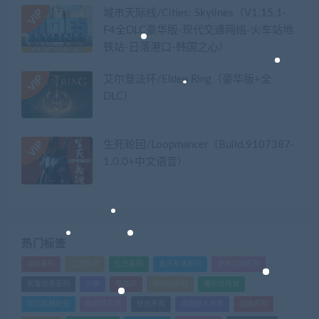
城市天际线/Cities: Skylines（V1.15.1-
F4全DLC豪华版-现代交通网络-火车站地
铁站-日落港口-韩国之心）
艾尔登法环/Elden Ring（豪华版+全
DLC）
生死轮回/Loopmancer（Build.9107387-
1.0.0+中文语音）
热门标签
GTA系列
三国系列
仁王系列
会员专享系列
使命召唤系列
刺客信条系列
只狼
嗜血印
地平线系列
塞尔达传说
尼尔机械纪元
幽灵线东京
往日不再
怪物猎人世界
战地系列