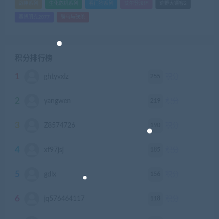
战神系列
生化危机系列
看门狗系列
艾尔登法环
荒野大镖客2
赛博朋克2077
骑马与砍杀
积分排行榜
1
255
ghtyvxlz
积分
2
219
yangwen
积分
3
190
Z8574726
积分
4
185
xf97jsj
积分
5
156
gdlx
积分
6
118
jq576464117
积分