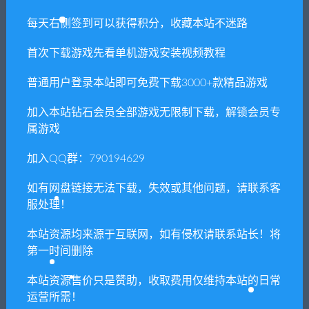
物+GM后台
每天右侧签到可以获得积分，收藏本站不迷路
首次下载游戏先看单机游戏安装视频教程
相关推荐
普通用户登录本站即可免费下载3000+款精品游戏
加入本站钻石会员全部游戏无限制下载，解锁会员专
属游戏
加入QQ群：790194629
如有网盘链接无法下载，失效或其他问题，请联系客
星辰奇缘,虚拟机一键即玩端+
【亲测】大话回合手游【踏
GM后台+外网端+教程
雪西游九天揽月】最新整理
服处理！
Win半手工服务端+JAVA后台
+代理后台+安卓苹果双端
本站资源均来源于互联网，如有侵权请联系站长！将
第一时间删除
本站资源售价只是赞助，收取费用仅维持本站的日常
运营所需！