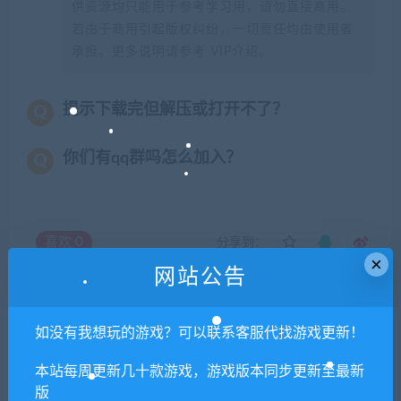
供资源均只能用于参考学习用，请勿直接商用。
若由于商用引起版权纠纷，一切责任均由使用者
承担。更多说明请参考 VIP介绍。
提示下载完但解压或打开不了？
你们有qq群吗怎么加入？
喜欢
0
分享到：
×
网站公告
上一篇
下一篇
如没有我想玩的游戏？可以联系客服代找游戏更新！
【亲测】三网H5游戏【雷霆
【亲测】白日门传奇手游【冰
神武超变】最新整理Linux手
雪战神单职业】最新整理Win
本站每周更新几十款游戏，游戏版本同步更新至最新
工服务端+GM后台
服务端+时装+龙脉+神器+宝
版