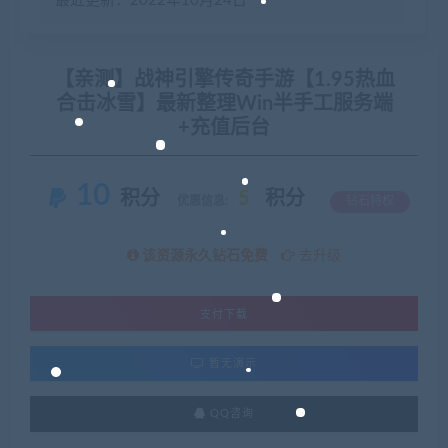
最近更新：2022年10月24日
【亲测】战神引擎传奇手游【1.95热血
合击冰雪】最新整理Win半手工服务端
+充值后台
10
积分
5
积分
优惠信息:
钻石特权
该资源永久钻石免费
去升级
支付下载
暂无演示
QQ咨询