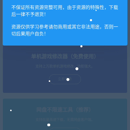
不保证所有资源完整可用，由于资源的特殊性，下载
【亲测】大话回合手游【精
【亲测】大话回合手游【逍
后一律不予退货！
品精修元神版】最新整理Win
遥西游中变】最新整理Linux
半手工服务端+运营后台+安
手工服务端+充值后台+安卓
卓苹果双端
苹果双端
资源仅供学习参考请勿商用或其它非法用途，否则一
切后果用户自负！
单机游戏修改器（免费使用）
支持上万款单机游戏修改，功能强大。
立即查看
网盘不限速工具（推荐）
支持批量高速下载，无需网盘客户端。