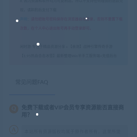
8. 因为资源和软件均为可复制品，所以不支持任何理由的退款兑
现，请斟酌后支付下载
声明
：
请勿把账号密码保存在浏览器自动登录，否则不重置下载
次数，在个人中心退出账号再手动登录即可。
闲时游-专注于精品资源分享
»
【亲测】战神引擎传奇手游
【1.95热血合击冰雪】最新整理Win半手工服务端+充值后台
常见问题FAQ
免费下载或者VIP会员专享资源能否直接商
用？
本站所有资源版权均属于原作者所有，这里所提