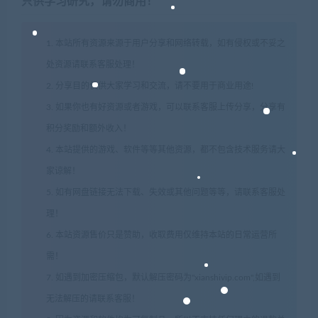
只供学习研究，请勿商用！
1. 本站所有资源来源于用户分享和网络转载，如有侵权或不妥之
处资源请联系客服处理！
2. 分享目的仅供大家学习和交流，请不要用于商业用途!
3. 如果你也有好资源或者游戏，可以联系客服上传分享，分享有
积分奖励和额外收入！
4. 本站提供的游戏、软件等等其他资源，都不包含技术服务请大
家谅解！
5. 如有网盘链接无法下载、失效或其他问题等等，请联系客服处
理！
6. 本站资源售价只是赞助，收取费用仅维持本站的日常运营所
需！
7. 如遇到加密压缩包，默认解压密码为"xianshivip.com",如遇到
无法解压的请联系客服！