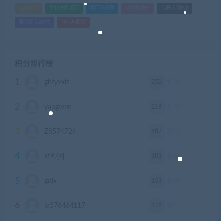
战神系列
生化危机系列
看门狗系列
艾尔登法环
荒野大镖客2
赛博朋克2077
骑马与砍杀
积分排行榜
1
252
ghtyvxlz
积分
2
219
yangwen
积分
3
187
Z8574726
积分
4
183
xf97jsj
积分
5
153
gdlx
积分
6
118
jq576464117
积分