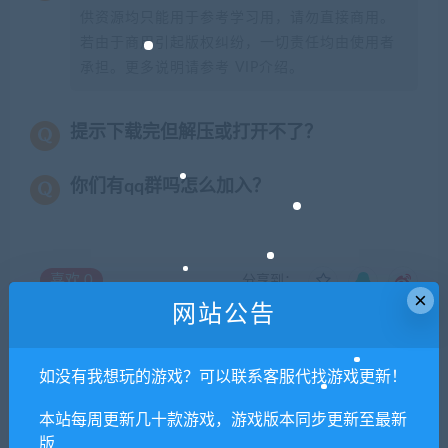
供资源均只能用于参考学习用，请勿直接商用。
若由于商用引起版权纠纷，一切责任均由使用者
承担。更多说明请参考 VIP介绍。
提示下载完但解压或打开不了？
你们有qq群吗怎么加入？
喜欢
0
分享到：
×
网站公告
上一篇
下一篇
如没有我想玩的游戏？可以联系客服代找游戏更新！
【亲测】3D仙侠手游【青云
【亲测】战神引擎传奇手游
本站每周更新几十款游戏，游戏版本同步更新至最新
降魔录】最新整理Linux手工
【1.95热血合击冰雪】最新整
版
服务端+多区+CDK授权后台
理Win半手工服务端+充值后