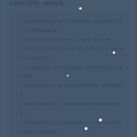
只供学习研究，请勿商用！
1. 本站所有资源来源于用户分享和网络转载，如有侵权或不妥之
处资源请联系客服处理！
2. 分享目的仅供大家学习和交流，请不要用于商业用途!
3. 如果你也有好资源或者游戏，可以联系客服上传分享，分享有
积分奖励和额外收入！
4. 本站提供的游戏、软件等等其他资源，都不包含技术服务请大
家谅解！
5. 如有网盘链接无法下载、失效或其他问题等等，请联系客服处
理！
6. 本站资源售价只是赞助，收取费用仅维持本站的日常运营所
需！
7. 如遇到加密压缩包，默认解压密码为"xianshivip.com",如遇到
无法解压的请联系客服！