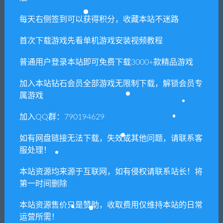
+安卓苹果双端
台
每天右侧签到可以获得积分，收藏本站不迷路
首次下载游戏先看单机游戏安装视频教程
相关推荐
普通用户登录本站即可免费下载3000+款精品游戏
加入本站钻石会员全部游戏无限制下载，解锁会员专
属游戏
加入QQ群：790194629
如有网盘链接无法下载，失效或其他问题，请联系客
【亲测】三网H5国战游戏
【亲测】横版格斗手游【死
服处理！
【乱世之君天命神话H5】最
神觉醒】最新整理Linux手工
新整理Linux手工服务端+GM
服务端+GM后台
后台
本站资源均来源于互联网，如有侵权请联系站长！将
第一时间删除
本站资源售价只是赞助，收取费用仅维持本站的日常
运营所需！