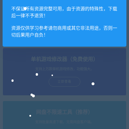
不保证所有资源完整可用，由于资源的特殊性，下载
【亲测】战神引擎传奇手游
【亲测】仙侠手游【新剑侠
后一律不予退货！
【秋风沉默复古】最新整理
情缘-龙雀】仿官版本最新整
Win半手工服务端+充值后台
理Linux手工服务端+GM充值
资源仅供学习参考请勿商用或其它非法用途，否则一
+安卓苹果双端
物品后台
切后果用户自负！
单机游戏修改器（免费使用）
支持上万款单机游戏修改，功能强大。
立即查看
网盘不限速工具（推荐）
支持批量高速下载，无需网盘客户端。