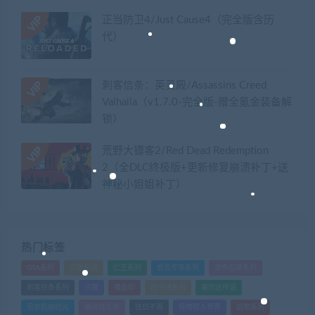
正当防卫4/Just Cause4（完全版含历
代）
刺客信条：英灵殿/Assassins Creed
Valhalla（v1.7.0-完全版-赠全氪金装备解
锁）​
荒野大镖客2/Red Dead Redemption
2（全DLC终极版+更新修复崩溃补丁+送
神秘小姐姐补丁）
热门标签
GTA系列
三国系列
仁王系列
会员专享系列
使命召唤系列
刺客信条系列
只狼
嗜血印
地平线系列
塞尔达传说
尼尔机械纪元
幽灵线东京
往日不再
怪物猎人世界
战地系列