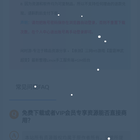
8. 因为资源和软件均为可复制品，所以不支持任何理由的退款兑
现，请斟酌后支付下载
声明
：
请勿把账号密码保存在浏览器自动登录，否则不重置下载
次数，在个人中心退出账号再手动登录即可。
闲时游-专注于精品资源分享
»
【亲测】三网H5游戏【雷霆神武
超变】最新整理Linux手工服务端+GM后台
常见问题FAQ
免费下载或者VIP会员专享资源能否直接商
用？
本站所有资源版权均属于原作者所有，这里所提