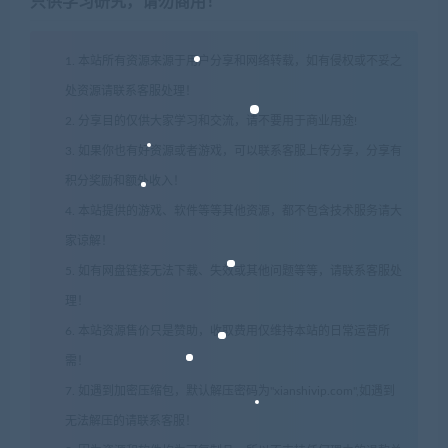
只供学习研究，请勿商用！
1. 本站所有资源来源于用户分享和网络转载，如有侵权或不妥之
处资源请联系客服处理！
2. 分享目的仅供大家学习和交流，请不要用于商业用途!
3. 如果你也有好资源或者游戏，可以联系客服上传分享，分享有
积分奖励和额外收入！
4. 本站提供的游戏、软件等等其他资源，都不包含技术服务请大
家谅解！
5. 如有网盘链接无法下载、失效或其他问题等等，请联系客服处
理！
6. 本站资源售价只是赞助，收取费用仅维持本站的日常运营所
需！
7. 如遇到加密压缩包，默认解压密码为"xianshivip.com",如遇到
无法解压的请联系客服！