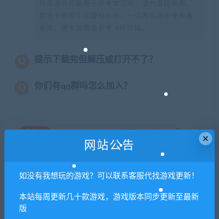
供资源均只能用于参考学习用，请勿直接商用。
若由于商用引起版权纠纷，一切责任均由使用者
承担。更多说明请参考 VIP介绍。
提示下载完但解压或打开不了？
你们有qq群吗怎么加入？
喜欢
0
分享到：
×
网站公告
如没有我想玩的游戏？可以联系客服代找游戏更新！
上一篇
下一篇
【亲测】三网H5游戏【养鲲
【亲测】大话回合手游【逍遥
本站每周更新几十款游戏，游戏版本同步更新至最新
屠龙H5】最新整理Win手工
3笑笑西游】最新整理Linux手
版
服务端+GM授权后台
工服务端+GM后台