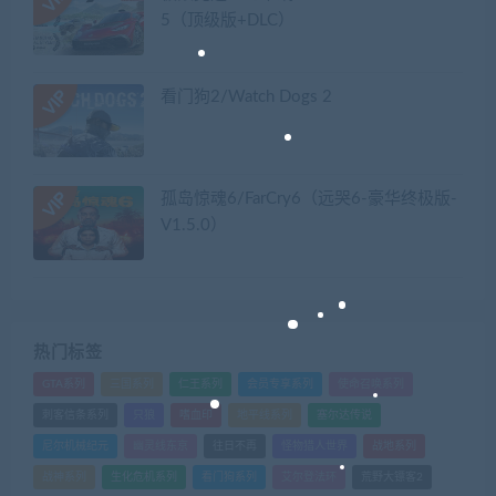
5（顶级版+DLC）
看门狗2/Watch Dogs 2
孤岛惊魂6/FarCry6（远哭6-豪华终极版-
V1.5.0）
热门标签
GTA系列
三国系列
仁王系列
会员专享系列
使命召唤系列
刺客信条系列
只狼
嗜血印
地平线系列
塞尔达传说
尼尔机械纪元
幽灵线东京
往日不再
怪物猎人世界
战地系列
战神系列
生化危机系列
看门狗系列
艾尔登法环
荒野大镖客2