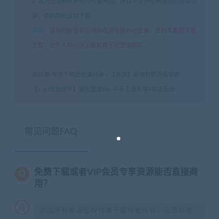
8. 因为资源和软件均为可复制品，所以不支持任何理由的退款兑
现，请斟酌后支付下载
声明
：
请勿把账号密码保存在浏览器自动登录，否则不重置下载
次数，在个人中心退出账号再手动登录即可。
闲时游-专注于精品资源分享
»
【亲测】战神引擎传奇手游
【1.80铁血金牛】最新整理Win半手工服务端+充值后台
常见问题FAQ
免费下载或者VIP会员专享资源能否直接商
用？
本站所有资源版权均属于原作者所有，这里所提