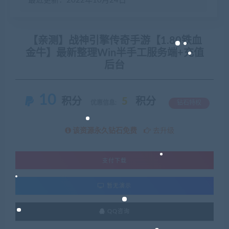
最近更新：2022年10月24日
【亲测】战神引擎传奇手游【1.80铁血
金牛】最新整理Win半手工服务端+充值
后台
10
积分
5
积分
优惠信息:
钻石特权
该资源永久钻石免费
去升级
支付下载
暂无演示
QQ咨询