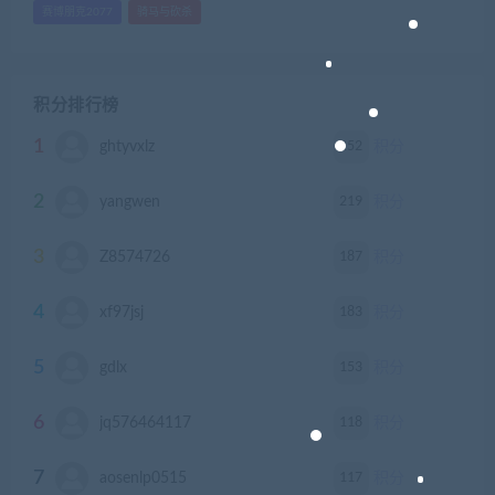
赛博朋克2077
骑马与砍杀
积分排行榜
1
252
ghtyvxlz
积分
2
219
yangwen
积分
3
187
Z8574726
积分
4
183
xf97jsj
积分
5
153
gdlx
积分
6
118
jq576464117
积分
7
117
aosenlp0515
积分