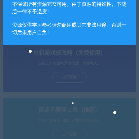
不保证所有资源完整可用，由于资源的特殊性，下载
跨次元美少女海战手游蔚蓝
【亲测】幽冥传奇手游【美
航线之无双舰姬+视频教程|W
杜莎传奇】最新整理Win手工
后一律不予退货！
in一键即玩服务端+本地注册
服务端+GM后台+安卓苹果双
+运营后台
端+PC微端
资源仅供学习参考请勿商用或其它非法用途，否则一
切后果用户自负！
单机游戏修改器（免费使用）
支持上万款单机游戏修改，功能强大。
立即查看
网盘不限速工具（推荐）
支持批量高速下载，无需网盘客户端。
立即查看