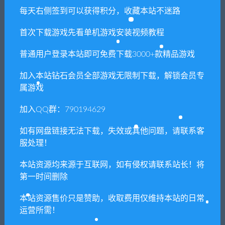
每天右侧签到可以获得积分，收藏本站不迷路
首次下载游戏先看单机游戏安装视频教程
相关推荐
普通用户登录本站即可免费下载3000+款精品游戏
加入本站钻石会员全部游戏无限制下载，解锁会员专
属游戏
加入QQ群：790194629
【亲测】魔幻手游【创世乐
【亲测】幽冥传奇手游【奉
如有网盘链接无法下载，失效或其他问题，请联系客
章】最新整理Linux手工服务
天三职业传奇】最新整理Win
端+授权物品后台+安卓苹果
半手工服务端+GM后台+运营
服处理！
双端
后台+安卓苹果PC三端
本站资源均来源于互联网，如有侵权请联系站长！将
第一时间删除
本站资源售价只是赞助，收取费用仅维持本站的日常
运营所需！