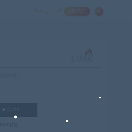
注册/登录
升级SVIP
。
1.04K
注1.04K次
QQ咨询
费BUG修复