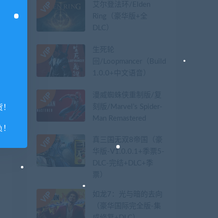
艾尔登法环/Elden
Ring（豪华版+全
DLC）
生死轮
回/Loopmancer（Build.9107387-
1.0.0+中文语音）
漫威蜘蛛侠重制版/复
刻版/Marvel’s Spider-
货！
Man Remastered
负！
真三国无双8帝国（豪
华版-V1.0.0.1+季票5-
DLC-完结+DLC+季
票）
如龙7：光与暗的去向
（豪华国际完全版-集
成修复+DLC）