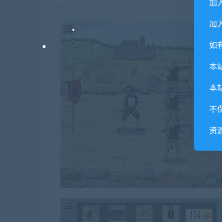
加
。
加入
如
本
本
不
资