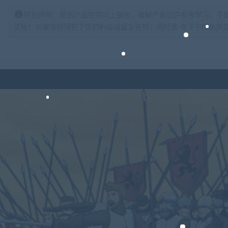
特别声明：原创产品提供以上服务，破解产品仅供参考学习，不
正版！如果源码侵犯了您的利益请留言告知！闲时游-专注于精品资源分享https: