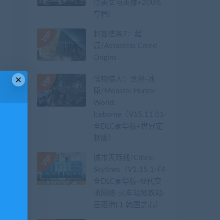
位美女与英雄+200%
存档）
刺客信条7：起
源/Assassins Creed
Origins
×
怪物猎人：世界-冰
原/Monster Hunter
World:
Iceborne（V15.11.01-
全DLC豪华版+世界定
制版）
城市天际线/Cities:
Skylines（V1.15.1-F4
全DLC豪华版-现代交
通网络-火车站地铁站-
日落港口-韩国之心）