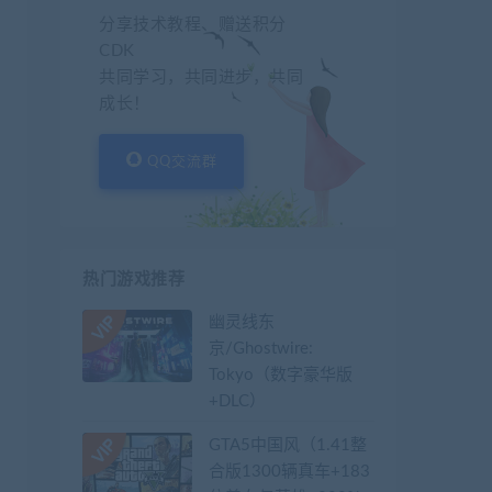
分享技术教程、赠送积分
CDK
共同学习，共同进步，共同
成长！
QQ交流群
热门游戏推荐
幽灵线东
京/Ghostwire:
Tokyo（数字豪华版
+DLC）
GTA5中国风（1.41整
合版1300辆真车+183