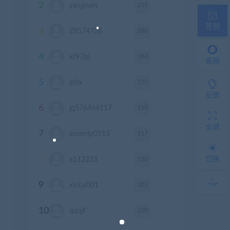
2
219
yangwen
积分
签到
3
188
Z8574726
积分
4
184
xf97jsj
积分
客服
5
155
gdlx
积分
反馈
6
118
jq576464117
积分
全屏
7
117
aosenlp0515
积分
8
切换
110
a112233
积分
9
101
xinba001
积分
10
100
qqqjf
积分