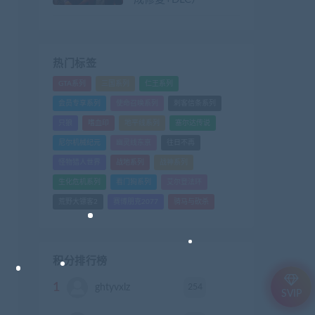
热门标签
GTA系列
三国系列
仁王系列
会员专享系列
使命召唤系列
刺客信条系列
只狼
嗜血印
地平线系列
塞尔达传说
尼尔机械纪元
幽灵线东京
往日不再
怪物猎人世界
战地系列
战神系列
生化危机系列
看门狗系列
艾尔登法环
荒野大镖客2
赛博朋克2077
骑马与砍杀
积分排行榜
1
254
ghtyvxlz
积分
SVIP