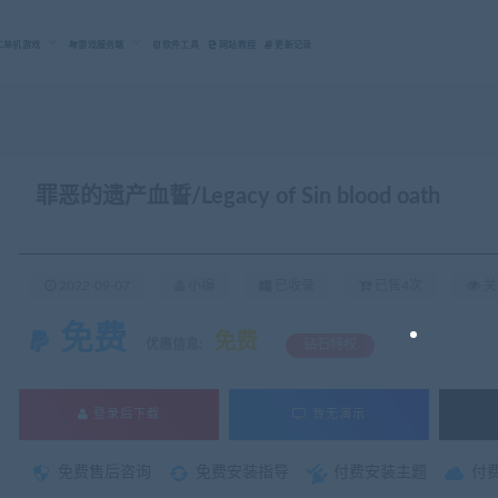
C单机游戏
游戏服务端
软件工具
网站教程
更新记录
罪恶的遗产血誓/Legacy of Sin blood oath
2022-09-07
小编
已收录
已售4次
关
免费
免费
优惠信息:
钻石特权
登录后下载
暂无演示
免费售后咨询
免费安装指导
付费安装主题
付