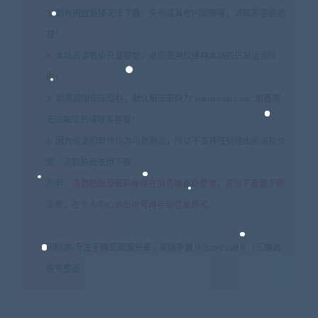
5. 如有网盘链接无法下载、失效或其他问题等等，请联系客服处
理！
6. 本站资源售价只是赞助，收取费用仅维持本站的日常运营所
需！
7. 如遇到加密压缩包，默认解压密码为"xianshivip.com",如遇到
无法解压的请联系客服！
8. 因为资源和软件均为可复制品，所以不支持任何理由的退款兑
现，请斟酌后支付下载
声明
：
请勿把账号密码保存在浏览器自动登录，否则不重置下载
次数，在个人中心退出账号再手动登录即可。
闲时游-专注于精品资源分享
»
星际争霸Ⅱ/StarCraftⅡ（三族战
役完整版）