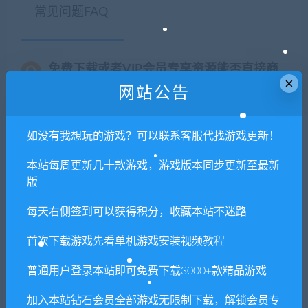
常见问题FAQ
免费下载或者VIP会员专享资源能否直接商
×
用？
网站公告
本站所有资源版权均属于原作者所有，这里所提
如没有我想玩的游戏？可以联系客服代找游戏更新！
供资源均只能用于参考学习用，请勿直接商用。
若由于商用引起版权纠纷，一切责任均由使用者
本站每周更新几十款游戏，游戏版本同步更新至最新
承担。更多说明请参考 VIP介绍。
版
每天右侧签到可以获得积分，收藏本站不迷路
提示下载完但解压或打开不了？
首次下载游戏先看单机游戏安装视频教程
你们有qq群吗怎么加入？
普通用户登录本站即可免费下载3000+款精品游戏
加入本站钻石会员全部游戏无限制下载，解锁会员专