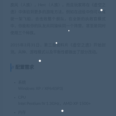
旋风（人族），Herc（人族）。而且玩家将在《虚空之
遗》中体验到更多的游戏方法。例如在战役中你可以驾
驶一架飞船，去击败整个舰队，在全新的执政官模式
中，你能和你的队友共同操纵同一个阵营，甚至是同时
使用三个种族。
2015年3月31日，第三部资料片《虚空之遗》开始封
测。兵种、游戏模式以及平衡性都做出了部分改动。
配置需求
系统
Windows XP / XP64(SP3)
CPU
Intel Pentium IV 1.3GHz，AMD XP 1500+
内存