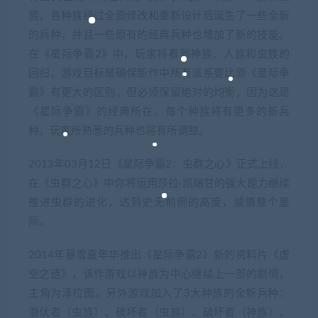
族，各种族经过全面修改和重新设计后诞生了一些全新
的兵种，并且一些原有的经典兵种也增加了新的技能。
在《星际争霸2》中，玩家将看到神族、人族和虫族的
回归。游戏目标是确保新作中所有派系要比原《星际争
霸》有更大的区别，但必须保留绝对的均衡，因为这是
《星际争霸》的经典所在。每个种族将有更多的新兵
种，玩家所熟悉的兵种也将有所调整。
2013年03月12日《星际争霸2：虫群之心》正式上线，
在《虫群之心》中你将运用莎拉·凯瑞甘的强大能力继续
推进虫群的进化，达到史无前例的高度，威慑整个星
际。
2014年暴雪嘉年华推出《星际争霸2》新的资料片《虚
空之遗》，该作游戏以神族为中心继续上一部的剧情，
主角为泽拉图。另外游戏加入了3大种族的全新兵种：
潜伏者（虫族）、破坏者（虫族）、破坏者（神族），