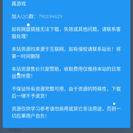
属游戏
喜欢
0
分享到：
加入QQ群：790194629
如有网盘链接无法下载，失效或其他问题，请联系客
上一篇
下一篇
服处理！
星际争霸1母巢之战/StarCraft
招募创业合伙人，追寻梦想，
broodwar
决不放弃。
本站资源均来源于互联网，如有侵权请联系站长！将
第一时间删除
本站资源售价只是赞助，收取费用仅维持本站的日常
相关推荐
运营所需！
不保证所有资源完整可用，由于资源的特殊性，下载
后一律不予退货！
资源仅供学习参考请勿商用或其它非法用途，否则一
切后果用户自负！
命令与征服 红色警戒2及尤里
玩具军团模拟器Toy Tactics
的复仇