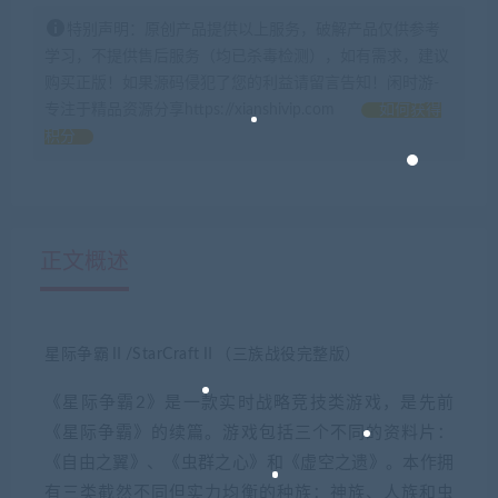
特别声明：原创产品提供以上服务，破解产品仅供参考
学习，不提供售后服务（均已杀毒检测），如有需求，建议
购买正版！如果源码侵犯了您的利益请留言告知！闲时游-
专注于精品资源分享https://xianshivip.com
如何获得
积分
正文概述
星际争霸Ⅱ/StarCraftⅡ（三族战役完整版）
《星际争霸2》是一款实时战略竞技类游戏，是先前
《星际争霸》的续篇。游戏包括三个不同的资料片：
《自由之翼》、《虫群之心》和《虚空之遗》。本作拥
有三类截然不同但实力均衡的种族：神族、人族和虫