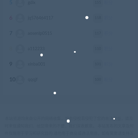
5
155
gdlx
积分
6
118
jq576464117
积分
7
117
aosenlp0515
积分
8
110
a112233
积分
9
101
xinba001
积分
10
100
qqqjf
积分
本站资源均来自公开的网络收集，如有侵权若侵犯了您的合法权益，请及
时来信通知我们，给您带来的不便，我们深表歉意。 本站发布的文章及附
件仅限用于学习和研究目的.请勿用于商业或违法用途，如有需要请支持正