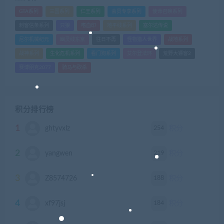
GTA系列
三国系列
仁王系列
会员专享系列
使命召唤系列
刺客信条系列
只狼
嗜血印
地平线系列
塞尔达传说
尼尔机械纪元
幽灵线东京
往日不再
怪物猎人世界
战地系列
战神系列
生化危机系列
看门狗系列
艾尔登法环
荒野大镖客2
赛博朋克2077
骑马与砍杀
积分排行榜
1
254
ghtyvxlz
积分
2
219
yangwen
积分
3
188
Z8574726
积分
4
184
xf97jsj
积分