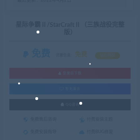
最近更新：2022年4月2日
星际争霸Ⅱ/StarCraftⅡ（三族战役完整
版）
免费
免费
优惠信息:
钻石特权
登录后下载
暂无演示
QQ咨询
免费售后咨询
付费安装主题
免费安装指导
付费BUG修复