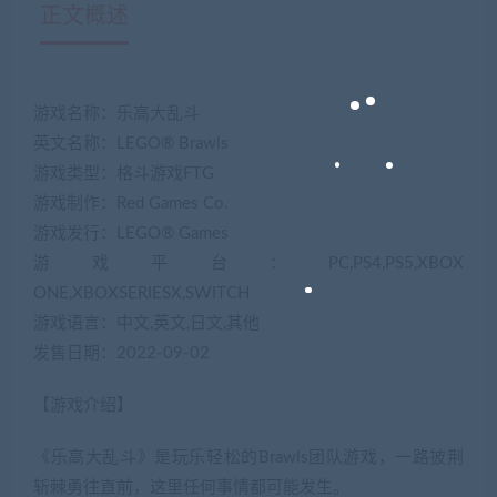
正文概述
游戏名称：乐高大乱斗
英文名称：LEGO® Brawls
游戏类型：格斗游戏FTG
游戏制作：Red Games Co.
游戏发行：LEGO® Games
游戏平台：PC,PS4,PS5,XBOX
ONE,XBOXSERIESX,SWITCH
游戏语言：中文,英文,日文,其他
发售日期：2022-09-02
【游戏介绍】
《乐高大乱斗》是玩乐轻松的Brawls团队游戏，一路披荆
斩棘勇往直前，这里任何事情都可能发生。