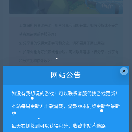
1. 本站所有资源来源于用户分享和网络转载，如有侵权或不妥之
处资源请联系客服处理！
2. 分享目的仅供大家学习和交流，请不要用于商业用途!
3. 如果你也有好资源或者游戏，可以联系客服上传分享，分享有
积分奖励和额外收入！
×
4. 本站提供的游戏、软件等等其他资源，都不包含技术服务请大
网站公告
家谅解！
5. 如有网盘链接无法下载、失效或其他问题等等，请联系客服处
如没有我想玩的游戏？可以联系客服代找游戏更新！
理！
6. 本站资源售价只是赞助，收取费用仅维持本站的日常运营所
本站每周更新几十款游戏，游戏版本同步更新至最新
版
需！
7. 如遇到加密压缩包，默认解压密码为"xianshivip.com",如遇到
每天右侧签到可以获得积分，收藏本站不迷路
无法解压的请联系客服！