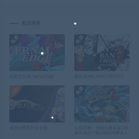
相关推荐
芸都恩仇录/Vernal EdgE
番长/BANCHOU TACTICS
風色幻想系列全合集
火影忍者：究极忍者风暴2经
典传承遗产版//单机同屏多人