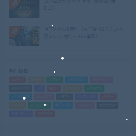
艾尔登法环/Elden Ring（豪华版+全
DLC）
真三国无双8帝国（豪华版-V1.0.0.1+季
票5-DLC-完结+DLC+季票）
热门标签
GTA系列
三国系列
仁王系列
会员专享系列
使命召唤系列
刺客信条系列
只狼
嗜血印
地平线系列
塞尔达传说
尼尔机械纪元
幽灵线东京
往日不再
怪物猎人世界
战地系列
战神系列
生化危机系列
看门狗系列
艾尔登法环
荒野大镖客2
赛博朋克2077
骑马与砍杀