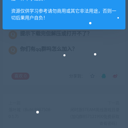
供资源均只能用于参考学习用，请勿直接商用。
若由于商用引起版权纠纷，一切责任均由使用者
资源仅供学习参考请勿商用或其它非法用途，否则一
承担。更多说明请参考 VIP介绍。
切后果用户自负！
提示下载完但解压或打开不了？
你们有qq群吗怎么加入？
喜欢
0
分享到：
上一篇
下一篇
落叶城（Build.9387508-
闲时游STEAM离线游戏目录
0.1.7）
（加Q群857121900免费获取
查看密码）