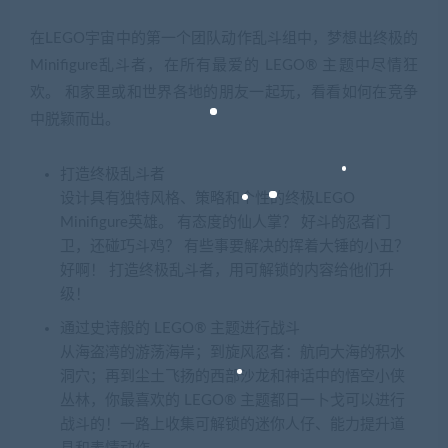
在LEGO宇宙中的第一个团队动作乱斗组中，梦想出终极的
Minifigure乱斗者，在所有最爱的 LEGO® 主题中尽情狂
欢。 和家里或和世界各地的朋友一起玩，看看如何在竞争
中脱颖而出。
打造终极乱斗者
设计具有独特风格、策略和个性的终极LEGO
Minifigure英雄。 有态度的仙人掌？ 好斗的忍者门
卫，还碰巧斗鸡？ 有些事要解决的挥着大锤的小丑？
好啊！ 打造终极乱斗者，用可解锁的内容给他们升
级！
通过史诗般的 LEGO® 主题进行战斗
从海盗湾的游荡海岸；到旋风忍者：航向大海的积水
洞穴；再到尘土飞扬的西部沙龙和神话中的悟空小侠
丛林，你最喜欢的 LEGO® 主题都日一卜戈可以进行
战斗的！一路上收集可解锁的迷你人仔、能力提升道