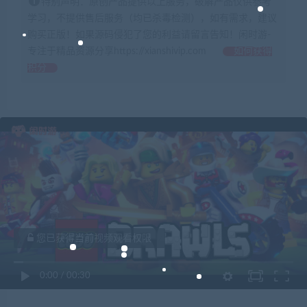
特别声明：原创产品提供以上服务，破解产品仅供参考
学习，不提供售后服务（均已杀毒检测），如有需求，建议
购买正版！如果源码侵犯了您的利益请留言告知！闲时游-
专注于精品资源分享https://xianshivip.com
如何获得
积分
您已获得当前视频观看权限
0:00
/
00:30