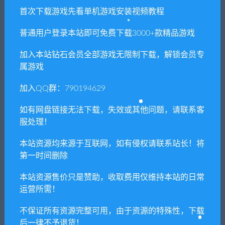
首次下载游戏先看单机游戏安装视频教程
8. 因为资源和软件均为可复制品，所以不支持任何理由的退款兑
现，请斟酌后支付下载
普通用户登录本站即可免费下载3000+款精品游戏
声明
：
请勿把账号密码保存在浏览器自动登录，否则不重置下载
加入本站钻石会员全部游戏无限制下载，解锁会员专
次数，在个人中心退出账号再手动登录即可。
属游戏
加入QQ群：790194629
闲时游-专注于精品资源分享
»
乐高大乱斗/LEGO® Brawls
如有网盘链接无法下载，失效或其他问题，请联系客
服处理！
常见问题FAQ
本站资源均来源于互联网，如有侵权请联系站长！将
第一时间删除
免费下载或者VIP会员专享资源能否直接商
本站资源售价只是赞助，收取费用仅维持本站的日常
用？
运营所需！
不保证所有资源完整可用，由于资源的特殊性，下载
本站所有资源版权均属于原作者所有，这里所提
后一律不予退货！