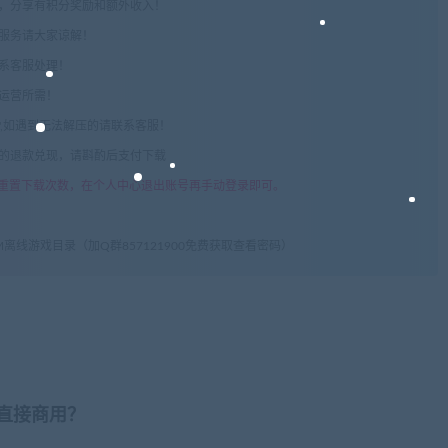
享，分享有积分奖励和额外收入！
术服务请大家谅解！
联系客服处理！
常运营所需！
com",如遇到无法解压的请联系客服！
由的退款兑现，请斟酌后支付下载
重置下载次数，在个人中心退出账号再手动登录即可。
M离线游戏目录（加Q群857121900免费获取查看密码）
否直接商用？