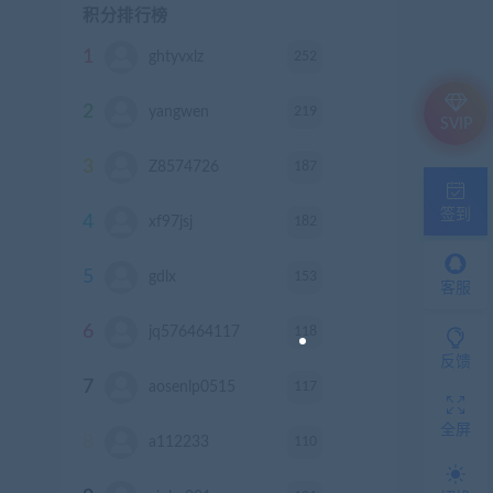
积分排行榜
1
252
ghtyvxlz
积分
2
219
yangwen
积分
SVIP
3
187
Z8574726
积分
签到
4
182
xf97jsj
积分
5
153
gdlx
积分
客服
6
118
jq576464117
积分
反馈
7
117
aosenlp0515
积分
全屏
8
110
a112233
积分