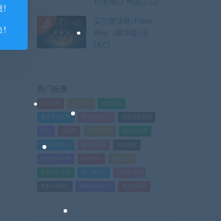
日落港口-韩国之心）
货！
艾尔登法环/Elden
负！
Ring（豪华版+全
DLC）
热门标签
GTA系列
三国系列
仁王系列
会员专享系列
使命召唤系列
刺客信条系列
只狼
嗜血印
地平线系列
塞尔达传说
尼尔机械纪元
幽灵线东京
往日不再
怪物猎人世界
战地系列
战神系列
生化危机系列
看门狗系列
艾尔登法环
荒野大镖客2
赛博朋克2077
骑马与砍杀