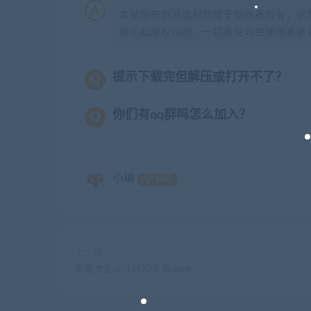
本站所有资源版权均属于原作者所有，这
用引起版权纠纷，一切责任均由使用者承担
提示下载完但解压或打开不了？
你们有qq群吗怎么加入？
小编
钻石
上一篇
乐高大乱斗/LEGO® Brawls