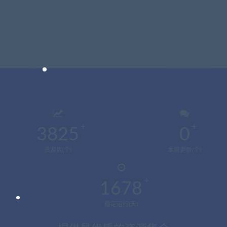
3825
0
资源数(个)
本周更新(个)
1678
稳定运行(天)