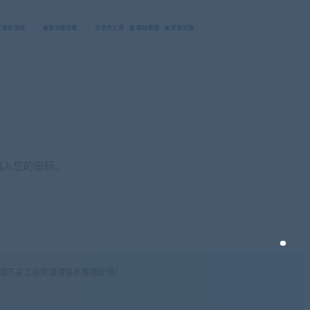
C单机游戏
游戏服务端
软件工具
网站教程
更新记录
输入您的密码。
权或不妥之处资源请联系客服处理！
!