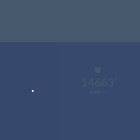
14663
会员数(个)