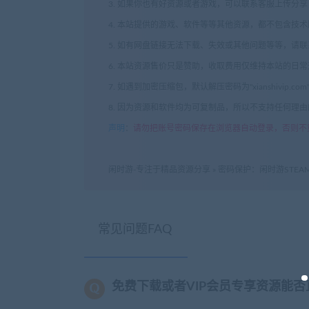
3. 如果你也有好资源或者游戏，可以联系客服上传分
4. 本站提供的游戏、软件等等其他资源，都不包含技
5. 如有网盘链接无法下载、失效或其他问题等等，请
6. 本站资源售价只是赞助，收取费用仅维持本站的日
7. 如遇到加密压缩包，默认解压密码为"xianshivip.
8. 因为资源和软件均为可复制品，所以不支持任何理
声明
：
请勿把账号密码保存在浏览器自动登录，否则不
闲时游-专注于精品资源分享
»
密码保护：闲时游STEA
常见问题FAQ
免费下载或者VIP会员专享资源能