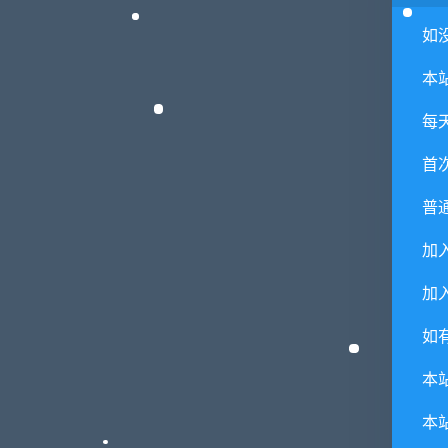
如
本
每
首
普
加
加入
如
本
本