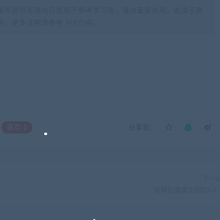
里所提供资源均只能用于参考学习用，请勿直接商用。若由于商
。更多说明请参考 VIP介绍。
喜欢
1
分享到：
下一
埃博拉病毒3/EBOLA 