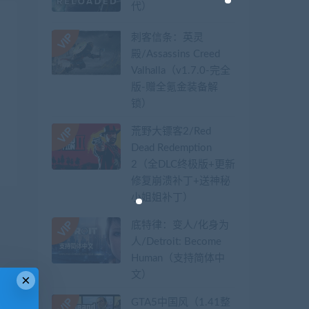
代）
刺客信条：英灵
殿/Assassins Creed
Valhalla（v1.7.0-完全
版-赠全氪金装备解
锁）​
荒野大镖客2/Red
Dead Redemption
2（全DLC终极版+更新
修复崩溃补丁+送神秘
小姐姐补丁）
底特律：变人/化身为
人/Detroit: Become
Human（支持简体中
文）
×
GTA5中国风（1.41整