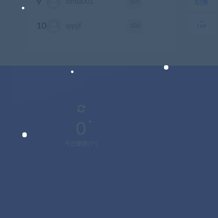
9
101
xinba001
积分
切换
10
100
qqqjf
积分
0
今日更新(个)