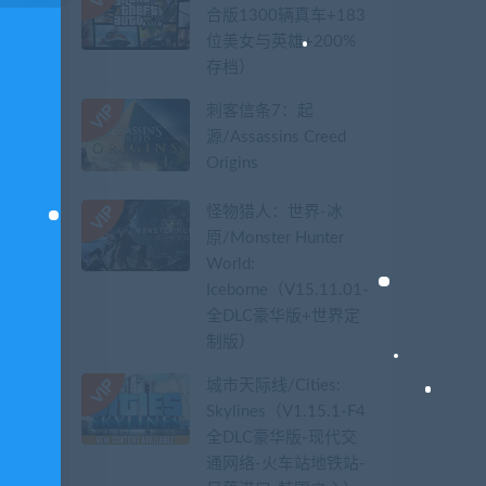
合版1300辆真车+183
位美女与英雄+200%
存档）
刺客信条7：起
源/Assassins Creed
Origins
怪物猎人：世界-冰
原/Monster Hunter
World:
Iceborne（V15.11.01-
全DLC豪华版+世界定
制版）
城市天际线/Cities:
Skylines（V1.15.1-F4
全DLC豪华版-现代交
通网络-火车站地铁站-