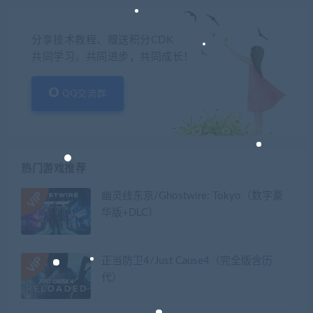
分享技术教程、赠送积分CDK
共同学习，共同进步，共同成长！
QQ交流群
热门游戏推荐
幽灵线东京/Ghostwire: Tokyo（数字豪
华版+DLC）
正当防卫4/Just Cause4（完全版含历
代）