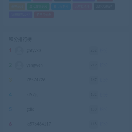
战神系列
生化危机系列
看门狗系列
艾尔登法环
荒野大镖客2
赛博朋克2077
骑马与砍杀
积分排行榜
1
252
ghtyvxlz
积分
2
219
yangwen
积分
3
187
Z8574726
积分
4
182
xf97jsj
积分
5
153
gdlx
积分
6
118
jq576464117
积分