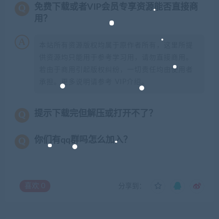
免费下载或者VIP会员专享资源能否直接商
用？
本站所有资源版权均属于原作者所有，这里所提
供资源均只能用于参考学习用，请勿直接商用。
若由于商用引起版权纠纷，一切责任均由使用者
承担。更多说明请参考 VIP介绍。
提示下载完但解压或打开不了？
你们有qq群吗怎么加入？
喜欢
0
分享到：