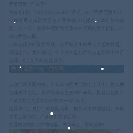
尼罗河勇士回来了！
承袭初代的【战棋+Roguelite】框架，在《尼罗河勇士2》
中你将再次体验到于快节奏的战斗中挥斥方遒的独特体
验。这一次，你将率领受到埃及众神祝福的勇士们抗击入
侵的罗马大军。
自由选择你的冒险路线，在不断变化的关卡中运筹帷幄，
精巧走位，集火输出；在众多性能各异的技能石板中进行
选择，构筑独特的技能体系。
与初代所不同的是，在全新的尼罗河勇士小队中，每名角
色都身怀绝技。不单单是攻击方式的差异，极具特色的个
人系统将会为游戏带来焕然一新的变化。
选择适合自身特点的技能石板，横扫攻击收割战场，多段
攻击连段击破，冲锋攻击跳杀后排……
关键时刻唤醒众神的祝福，发动奇迹，逆转战局！