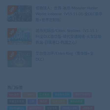
怪物猎人：世界-冰原/Monster Hunter
World: Iceborne（V15.11.01-全DLC豪华
版+世界定制版）
城市天际线/Cities: Skylines（V1.15.1-
F4全DLC豪华版-现代交通网络-火车站地
铁站-日落港口-韩国之心）
艾尔登法环/Elden Ring（豪华版+全
DLC）
热门标签
GTA系列
三国系列
仁王系列
会员专享系列
使命召唤系列
刺客信条系列
只狼
嗜血印
地平线系列
塞尔达传说
尼尔机械纪元
幽灵线东京
往日不再
怪物猎人世界
战地系列