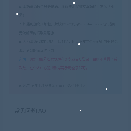
6. 本站资源售价只是赞助，收取费用仅维持本站的日常运营所
需！
7. 如遇到加密压缩包，默认解压密码为"xianshivip.com",如遇到
无法解压的请联系客服！
8. 因为资源和软件均为可复制品，所以不支持任何理由的退款兑
现，请斟酌后支付下载
声明
：
请勿把账号密码保存在浏览器自动登录，否则不重置下载
次数，在个人中心退出账号再手动登录即可。
闲时游-专注于精品资源分享
»
尼罗河勇士2
常见问题FAQ