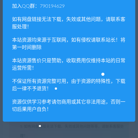
加入QQ群：790194629
如有网盘链接无法下载，失效或其他问题，请联系客
服处理！
本站资源均来源于互联网，如有侵权请联系站长！将
第一时间删除
本站资源售价只是赞助，收取费用仅维持本站的日常
1. 本站所有资源来源于用户分享和网络转载，如有侵权或不妥之
运营所需！
处资源请联系客服处理！
2. 分享目的仅供大家学习和交流，请不要用于商业用途!
不保证所有资源完整可用，由于资源的特殊性，下载
后一律不予退货！
3. 如果你也有好资源或者游戏，可以联系客服上传分享，分享有
积分奖励和额外收入！
资源仅供学习参考请勿商用或其它非法用途，否则一
4. 本站提供的游戏、软件等等其他资源，都不包含技术服务请大
切后果用户自负！
家谅解！
5. 如有网盘链接无法下载、失效或其他问题等等，请联系客服处
理！