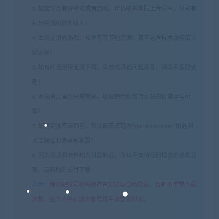
3. 如果你也有好资源或者游戏，可以联系客服上传分享，分享有
积分奖励和额外收入！
4. 本站提供的游戏、软件等等其他资源，都不包含技术服务请大
家谅解！
5. 如有网盘链接无法下载、失效或其他问题等等，请联系客服处
理！
6. 本站资源售价只是赞助，收取费用仅维持本站的日常运营所
需！
7. 如遇到加密压缩包，默认解压密码为"xianshivip.com",如遇到
无法解压的请联系客服！
8. 因为资源和软件均为可复制品，所以不支持任何理由的退款兑
现，请斟酌后支付下载
声明
：
请勿把账号密码保存在浏览器自动登录，否则不重置下载
次数，在个人中心退出账号再手动登录即可。