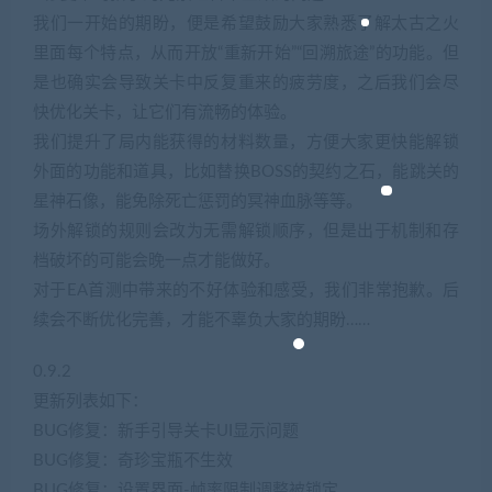
我们一开始的期盼，便是希望鼓励大家熟悉了解太古之火
里面每个特点，从而开放“重新开始”“回溯旅途”的功能。但
是也确实会导致关卡中反复重来的疲劳度，之后我们会尽
快优化关卡，让它们有流畅的体验。
我们提升了局内能获得的材料数量，方便大家更快能解锁
外面的功能和道具，比如替换BOSS的契约之石，能跳关的
星神石像，能免除死亡惩罚的冥神血脉等等。
场外解锁的规则会改为无需解锁顺序，但是出于机制和存
档破坏的可能会晚一点才能做好。
对于EA首测中带来的不好体验和感受，我们非常抱歉。后
续会不断优化完善，才能不辜负大家的期盼……
0.9.2
更新列表如下：
BUG修复：新手引导关卡UI显示问题
BUG修复：奇珍宝瓶不生效
BUG修复：设置界面-帧率限制调整被锁定