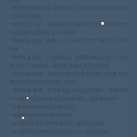
* 移除怪物随机技能: [自爆],[长大],[冲锋],[协同],[追击],[屹
立],[暗幕],[漫游]
* 怪物技能 治愈：行动结束时回复所有友方2点生命 改为
行动结束时回复所有友方1点生命
* 怪物技能 石肤：免疫5点以下的伤害 改为 免疫3点以下的
伤害
* 怪物技能 瘟疫：行动结束后，使周围2格敌人受到1点伤
害 改为 行动结束后，使周围1格敌人受到1点伤害
* 怪物技能 荆棘：遭到攻击前对攻击者造成2点伤害 改为
遭到攻击前对攻击者造成1点伤害
* 怪物技能 盾墙：受到来自敌人的远程伤害时，伤害降低
50% 改为 受到来自敌人的远程伤害时，伤害降低30%
* 主角在未解锁前就可以预览能力
* 增加局内获得资源事件的产出
* 无尽模式需要任意种族通过第一章才可以解锁
* 第三章开始宝物的选择从只有一个，改为2选择1