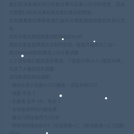
我们无法准确评判它在每位参与玩家心目中的感受，因此
也需要EA的形式来知道大家的建议和期望。
目前最重要的更新是我们会针对难度曲线和随机性进行优
化：
优化平衡后期怪物拿到的特性和BUFF
增加大家能选择成长方向的空间，技能升级改为三选一
部分BOSS机制和数值上的平衡调整
以上这些我们都会逐步推进。下面部分是v0.9.3更新列表，
包括了大量的优化调整：
游戏数值及体验调整：
* 典狱长关人技能从2CD触发一次延长到3CD
* 镜魔 攻击-2
* 无面者 生命-10，攻击-1
* 去掉晶魂师的闪避效果
* 蝠龙闪避技能改为1回合
* 移除怪物随机BUFF: [攻击距离+1]，[移动距离+1], [迅捷],
[及远]