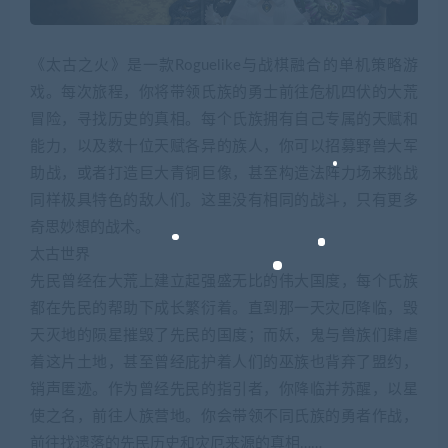
《太古之火》是一款Roguelike与战棋融合的单机策略游
戏。每次旅程，你将带领氏族的勇士前往危机四伏的大荒
冒险，寻找历史的真相。每个氏族拥有自己专属的天赋和
能力，以及数十位天赋各异的族人，你可以招募野兽大军
助战，或者打造巨大青铜巨像，甚至构造法阵力场来挑战
同样极具特色的敌人们。这里没有相同的战斗，只有更多
奇思妙想的战术。
太古世界
先民曾经在大荒上建立起强盛无比的伟大国度，每个氏族
都在先民的帮助下成长繁衍着。直到那一天灾厄降临，毁
天灭地的陨星摧毁了先民的国度；而妖，鬼与兽族们肆虐
着这片土地，甚至曾经庇护着人们的巫族也背弃了盟约，
销声匿迹。作为曾经先民的指引者，你降临并苏醒，以星
使之名，前往人族营地。你会带领不同氏族的勇者作战，
前往找遗落的先民历史和灾厄来源的真相……