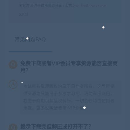
闲时游-专注于精品资源分享
»
太古之火（Build.9377385-
0.9.3）
常见问题FAQ
免费下载或者VIP会员专享资源能否直接商
用？
本站所有资源版权均属于原作者所有，这里所提
供资源均只能用于参考学习用，请勿直接商用。
若由于商用引起版权纠纷，一切责任均由使用者
承担。更多说明请参考 VIP介绍。
提示下载完但解压或打开不了？