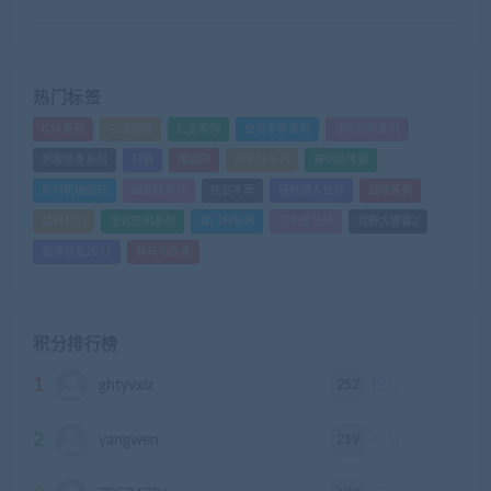
热门标签
GTA系列
三国系列
仁王系列
会员专享系列
使命召唤系列
刺客信条系列
只狼
嗜血印
地平线系列
塞尔达传说
尼尔机械纪元
幽灵线东京
往日不再
怪物猎人世界
战地系列
战神系列
生化危机系列
看门狗系列
艾尔登法环
荒野大镖客2
赛博朋克2077
骑马与砍杀
积分排行榜
1
252
ghtyvxlz
积分
2
219
yangwen
积分