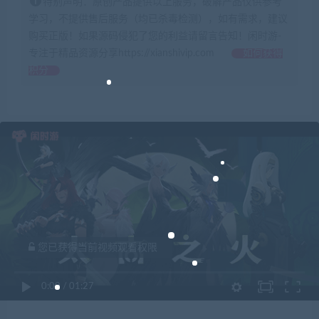
特别声明：原创产品提供以上服务，破解产品仅供参考
学习，不提供售后服务（均已杀毒检测），如有需求，建议
购买正版！如果源码侵犯了您的利益请留言告知！闲时游-
专注于精品资源分享https://xianshivip.com
如何获得
积分
您已获得当前视频观看权限
0:00
/
01:27