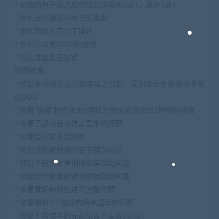
* 初始角色升级之后的技能选择从2选1，改为3选1
* 优化无尽模式中关卡的类型
* 优化部族玉符文字描述
* 优化北斗星BOSS的说明
* 优化准备出征按钮
问题修复：
* 修复拿到纯白之月和漆黑之日后，受到攻击导致游戏卡死
的BUG
* 修复“拆解”特性攻击0甲敌方单位反而会加2护甲的问题
* 修复了部分战斗信息显示的问题
* 修复台词文案错别字
* 修复怪物老野猪的名字错误问题
* 修复个别英文单词拼写错误的问题
* 修复部分技能描述超框被截断问题
* 修复青铜种族描述不完整问题
* 修复拥有7个技能的角色显示的问题
* 修复千鸟猎手的元素组合不生效的问题