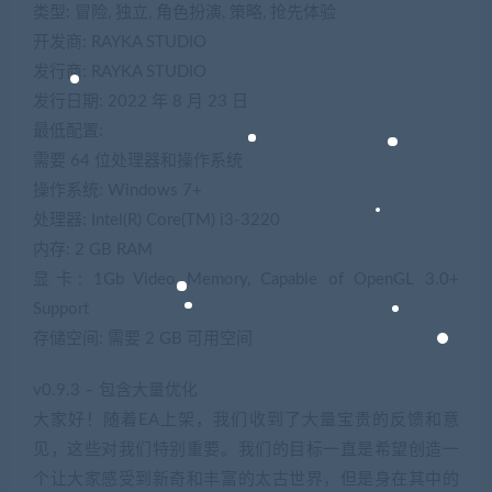
类型: 冒险, 独立, 角色扮演, 策略, 抢先体验
开发商: RAYKA STUDIO
发行商: RAYKA STUDIO
发行日期: 2022 年 8 月 23 日
最低配置:
需要 64 位处理器和操作系统
操作系统: Windows 7+
处理器: Intel(R) Core(TM) i3-3220
内存: 2 GB RAM
显卡: 1Gb Video Memory, Capable of OpenGL 3.0+
Support
存储空间: 需要 2 GB 可用空间
v0.9.3 – 包含大量优化
大家好！随着EA上架，我们收到了大量宝贵的反馈和意
见，这些对我们特别重要。我们的目标一直是希望创造一
个让大家感受到新奇和丰富的太古世界，但是身在其中的