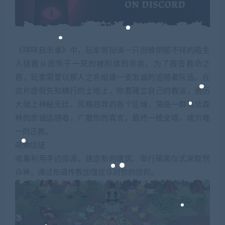
《咩咩启示录》中，玩家将扮演一只因被阴郁不祥的陌生
人拯救从而免于一死的被附体的羊羔。为了报答救命之
恩，玩家需要以那人之名组建一支忠诚的追随者队伍。在
这片虚假先知横行的土地上，你要建立自己的教派，遍历
大陆上神秘无比、风格迥异的各个区域，笼络一群笃信森
林的忠诚追随者，广散你的真言，最终一统全境，成为唯
一的正教。
吸纳信徒
收集利用手边资源，建造新的建筑、举行暗黑仪式来取悦
众神，通过布道传教加强信众对你的信仰。