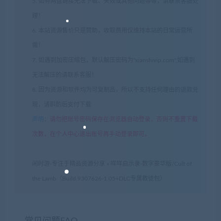
5. 如有网盘链接无法下载、失效或其他问题等等，请联系客服处
理！
6. 本站资源售价只是赞助，收取费用仅维持本站的日常运营所
需！
7. 如遇到加密压缩包，默认解压密码为"xianshivip.com",如遇到
无法解压的请联系客服！
8. 因为资源和软件均为可复制品，所以不支持任何理由的退款兑
现，请斟酌后支付下载
声明
：
请勿把账号密码保存在浏览器自动登录，否则不重置下载
次数，在个人中心退出账号再手动登录即可。
闲时游-专注于精品资源分享
»
咩咩启示录-数字豪华版/Cult of
the Lamb（Build.9307626-1.05+DLC专属教徒包）