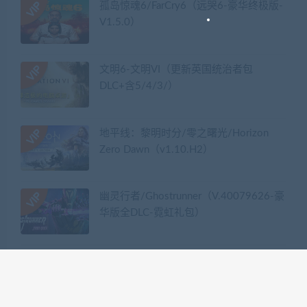
孤岛惊魂6/FarCry6（远哭6-豪华终极版-
V1.5.0）
文明6-文明VI（更新英国统治者包
DLC+含5/4/3/）
地平线：黎明时分/零之曙光/Horizon
Zero Dawn（v1.10.H2）
幽灵行者/Ghostrunner（V.40079626-豪
华版全DLC-霓虹礼包）
热门标签