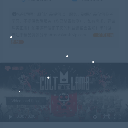
特别声明：原创产品提供以上服务，破解产品仅供参考
学习，不提供售后服务（均已杀毒检测），如有需求，建议
购买正版！如果源码侵犯了您的利益请留言告知！闲时游-
专注于精品资源分享https://xianshivip.com
如何获得
积分
Video load failed
0:00
/
0:00