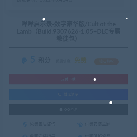
最近更新：2022年8月14日
咩咩启示录-数字豪华版/Cult of the
Lamb（Build.9307626-1.05+DLC专属
教徒包）
5
积分
免费
优惠信息:
钻石特权
支付下载
暂无演示
QQ咨询
免费售后咨询
付费安装主题
免费安装指导
付费BUG修复