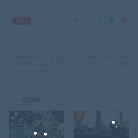
喜欢
0
分享到：
上一篇
下一篇
咩咩启示录-数字豪华版/Cult
瓦纳利斯：战术/Vanaris
of the Lamb（Build.9307626-
Tactics
1.05+DLC专属教徒包）
相关推荐