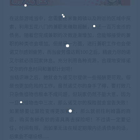
在这部游戏当中，您需要在米鲁姆镇以及附近的区域中探
索，利用五花八门的兼职来赚取报酬，偿还一百万金币的
债务。随着您完成兼职的次数逐渐增加，您能够接受的兼
职的种类也会增加。但是另一方面，进行兼职工作也会使
诺艾尔感到疲劳，而当疲劳值达到100之后，精疲力尽的诺
艾尔就必须回家休息。充分利用各种资源，合理地安排诺
艾尔的作息时间和兼职计划吧！
当结识琳之后，她就会为诺艾尔提供一些报酬更可观，但
是也更加危险的工作。虽然诺艾尔的身手了得，要打败几
只杂鱼怪物也根本不成问题，但玩家仍然不能大意。因为
一旦被怪物击中三次，那么诺艾尔的探险就会宣告失败！
如果想要让冒险变得更加安全，那么就前往利姆露的商
店，购买各种奇妙的道具再去探险吧！不过请一定要记
住，时间有限，而如果无法在规定期限内还清债务的话，
后果会不堪设想……