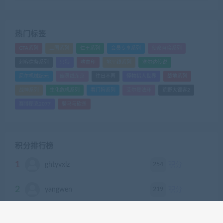
热门标签
GTA系列
三国系列
仁王系列
会员专享系列
使命召唤系列
刺客信条系列
只狼
嗜血印
地平线系列
塞尔达传说
尼尔机械纪元
幽灵线东京
往日不再
怪物猎人世界
战地系列
战神系列
生化危机系列
看门狗系列
艾尔登法环
荒野大镖客2
赛博朋克2077
骑马与砍杀
积分排行榜
1
254
ghtyvxlz
积分
2
219
yangwen
积分
3
188
Z8574726
积分