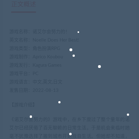
正文概述
游戏名称：诺艾尔会努力的！
英文名称：Noelle Does Her Best!
游戏类型：角色扮演RPG
游戏制作：Aprico Koubou
游戏发行：Kagura Games
游戏平台：PC
游戏语言：中文,英文,日文
发售日期：2022-08-13
【游戏介绍】
《诺艾尔会努力的》游戏中，在乡下度过了整个童年的诺
艾尔已经厌倦了百无聊赖的日常生活。于是机会来临时她
毫不犹豫选择了搬到城市开始独自生活。但她却不知道，