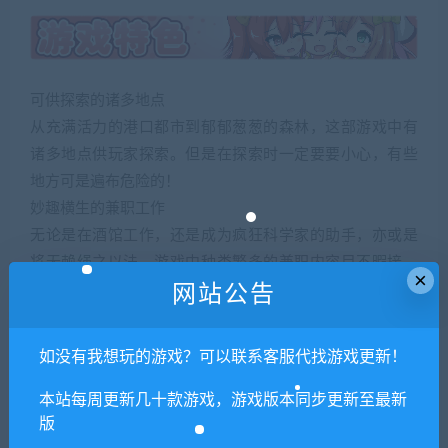
可供探索的诸多地点
从充满活力的港口都市到郁郁葱葱的森林，这部游戏中有
诸多地点供玩家探索。但是在探索时一定要要小心，有些
地方可是遍布危险的！
妙趣横生的兼职工作
无论是在酒馆工作，还是成为疯狂科学家的助手，亦或是
将无赖绳之以法，游戏中种类繁多的兼职内容目不暇接，
×
时刻能带来新鲜有趣的游戏体验！
网站公告
培养与其他角色之间的感情
只要玩家完成了兼职工作和冒险任务，并且每天都与琳和
如没有我想玩的游戏？可以联系客服代找游戏更新！
利姆露互动，那么诺艾尔和她们之间的感情就会加深，进
而解锁全新的剧情！
本站每周更新几十款游戏，游戏版本同步更新至最新
版