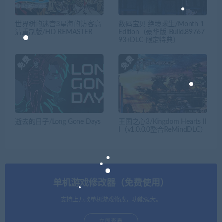
世界树的迷宫3星海的访客高
数码宝贝 绝境求生/Month 1
清重制版/HD REMASTER
Edition（豪华版-Build.89767
93+DLC-限定特典）
逝去的日子/Long Gone Days
王国之心3/Kingdom Hearts II
I（v1.0.0.0整合ReMindDLC）
单机游戏修改器（免费使用）
支持上万款单机游戏修改，功能强大。
立即查看