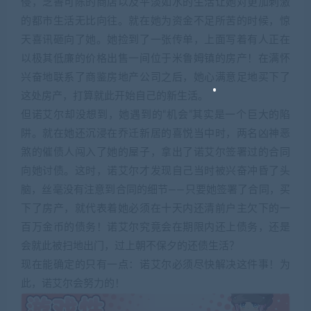
侵，乏善可陈的商店以及平淡如水的生活让她对更加刺激
的都市生活无比向往。就在她为资金不足所苦的时候，惊
天喜讯砸向了她。她捡到了一张传单，上面写着有人正在
以极其低廉的价格出售一间位于米鲁姆镇的房产！在满怀
兴奋地联系了商鉴房地产公司之后，她心满意足地买下了
这处房产，打算就此开始自己的新生活。
但诺艾尔却没想到，她遇到的“机会”其实是一个巨大的陷
阱。就在她还沉浸在乔迁新居的喜悦当中时，两名凶神恶
煞的催债人闯入了她的屋子，拿出了诺艾尔签署过的合同
向她讨债。这时，诺艾尔才发现自己当时被兴奋冲昏了头
脑，丝毫没有注意到合同的细节——只要她签署了合同，买
下了房产，就代表着她必须在十天内还清前户主欠下的一
百万金币的债务！诺艾尔究竟会在期限内还上债务，还是
会就此被扫地出门，过上朝不保夕的还债生活？
现在能确定的只有一点：诺艾尔必须尽快解决这件事！为
此，诺艾尔会努力的！