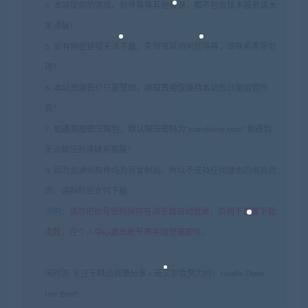
4. 本站提供的游戏、软件等等其他资源，都不包含技术服务请大
家谅解！
5. 如有网盘链接无法下载、失效或其他问题等等，请联系客服处
理！
6. 本站资源售价只是赞助，收取费用仅维持本站的日常运营所
需！
7. 如遇到加密压缩包，默认解压密码为"xianshivip.com",如遇到
无法解压的请联系客服！
8. 因为资源和软件均为可复制品，所以不支持任何理由的退款兑
现，请斟酌后支付下载
声明
：
请勿把账号密码保存在浏览器自动登录，否则不重置下载
次数，在个人中心退出账号再手动登录即可。
闲时游-专注于精品资源分享
»
诺艾尔会努力的！Noelle Does
Her Best!