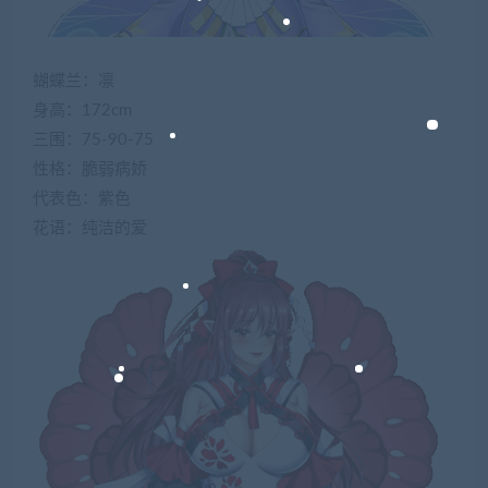
蝴蝶兰：凛
身高：172cm
三围：75-90-75
性格：脆弱病娇
代表色：紫色
花语：纯洁的爱