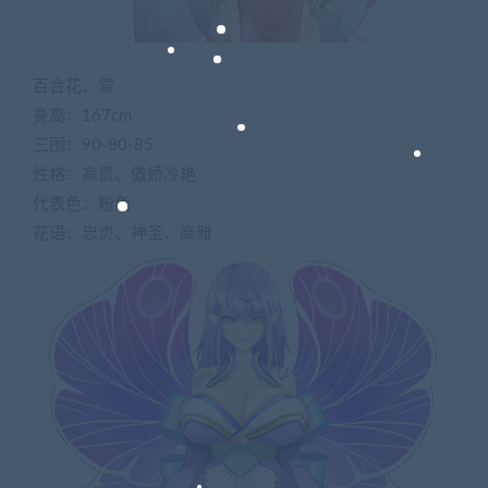
百合花：雪
身高：167cm
三围：90-80-85
性格：高贵、傲娇冷艳
代表色：粉色
花语：忠贞、神圣、高雅