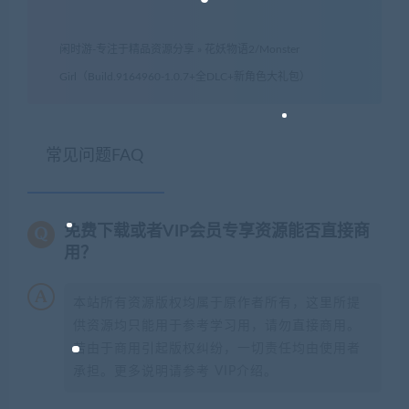
闲时游-专注于精品资源分享
»
花妖物语2/Monster
Girl（Build.9164960-1.0.7+全DLC+新角色大礼包）
常见问题FAQ
免费下载或者VIP会员专享资源能否直接商
用？
本站所有资源版权均属于原作者所有，这里所提
供资源均只能用于参考学习用，请勿直接商用。
若由于商用引起版权纠纷，一切责任均由使用者
承担。更多说明请参考 VIP介绍。