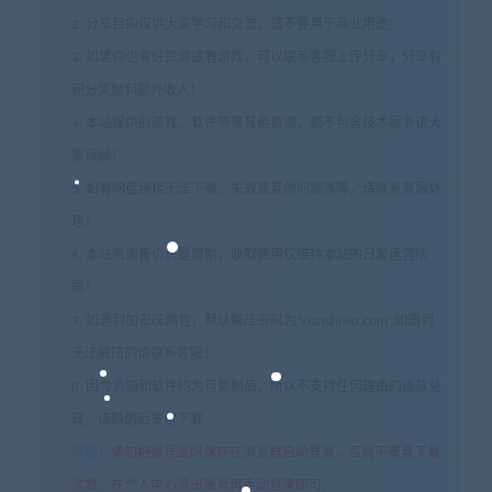
2. 分享目的仅供大家学习和交流，请不要用于商业用途!
3. 如果你也有好资源或者游戏，可以联系客服上传分享，分享有
积分奖励和额外收入！
4. 本站提供的游戏、软件等等其他资源，都不包含技术服务请大
家谅解！
5. 如有网盘链接无法下载、失效或其他问题等等，请联系客服处
理！
6. 本站资源售价只是赞助，收取费用仅维持本站的日常运营所
需！
7. 如遇到加密压缩包，默认解压密码为"xianshivip.com",如遇到
无法解压的请联系客服！
8. 因为资源和软件均为可复制品，所以不支持任何理由的退款兑
现，请斟酌后支付下载
声明
：
请勿把账号密码保存在浏览器自动登录，否则不重置下载
次数，在个人中心退出账号再手动登录即可。