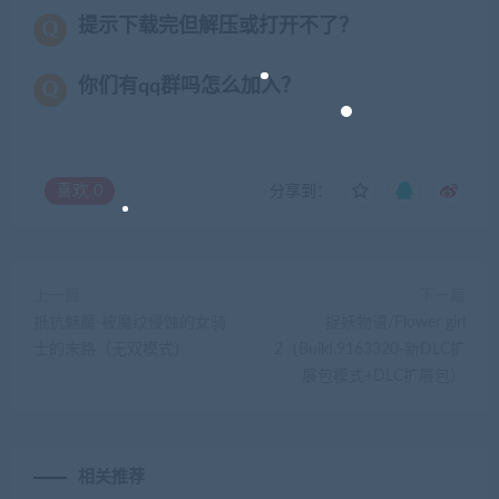
提示下载完但解压或打开不了？
你们有qq群吗怎么加入？
喜欢
0
分享到：
上一篇
下一篇
抵抗魅魔-被魔纹侵蚀的女骑
捉妖物语/Flower girl
士的末路（无双模式）
2（Build.9163320-新DLC扩
展包模式+DLC扩展包）
相关推荐