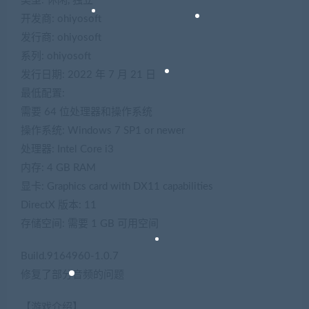
类型: 休闲, 独立
开发商: ohiyosoft
发行商: ohiyosoft
系列: ohiyosoft
发行日期: 2022 年 7 月 21 日
最低配置:
需要 64 位处理器和操作系统
操作系统: Windows 7 SP1 or newer
处理器: Intel Core i3
内存: 4 GB RAM
显卡: Graphics card with DX11 capabilities
DirectX 版本: 11
存储空间: 需要 1 GB 可用空间
Build.9164960-1.0.7
修复了部分音频的问题
【游戏介绍】