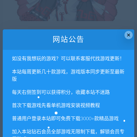
×
玫瑰：梦
网站公告
身高：165cm
三围：75-80-90
性格：成熟性感
如没有我想玩的游戏？可以联系客服代找游戏更新！
代表色：红色
本站每周更新几十款游戏，游戏版本同步更新至最新
花语：邂逅不期而遇
版
每天右侧签到可以获得积分，收藏本站不迷路
首次下载游戏先看单机游戏安装视频教程
普通用户登录本站即可免费下载3000+款精品游戏
加入本站钻石会员全部游戏无限制下载，解锁会员专