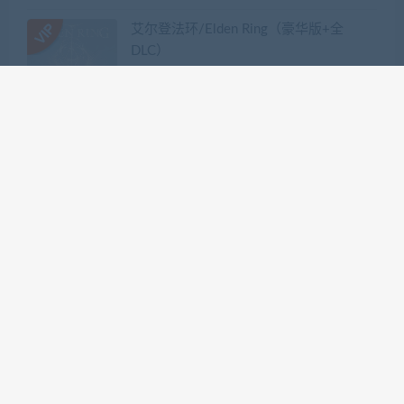
艾尔登法环/Elden Ring（豪华版+全
DLC）
热门标签
GTA系列
三国系列
仁王系列
会员专享系列
使命召唤系列
刺客信条系列
只狼
嗜血印
地平线系列
塞尔达传说
尼尔机械纪元
幽灵线东京
往日不再
怪物猎人世界
战地系列
战神系列
生化危机系列
看门狗系列
艾尔登法环
荒野大镖客2
赛博朋克2077
骑马与砍杀
积分排行榜
1
255
ghtyvxlz
积分