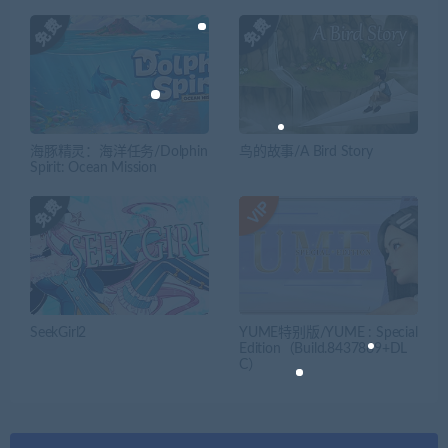
海豚精灵：海洋任务/Dolphin
鸟的故事/A Bird Story
Spirit: Ocean Mission
SeekGirl2
YUME特别版/YUME : Special
Edition（Build.8437869+DL
C）