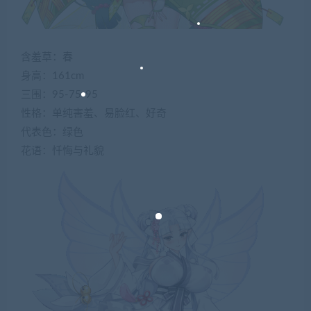
含羞草：春
身高：161cm
三围：95-75-95
性格：单纯害羞、易脸红、好奇
代表色：绿色
花语：忏悔与礼貌