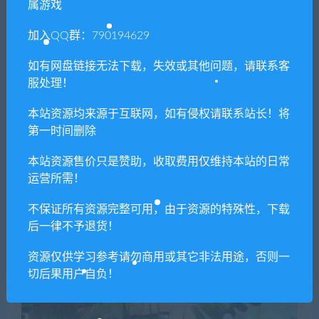
属游戏
加入QQ群：790194629
如有网盘链接无法下载，失效或其他问题，请联系客
美人蕉：葵
服处理！
身高：174cm
三围：90-80-97
本站资源均来源于互联网，如有侵权请联系站长！将
性格：宜家女性
第一时间删除
代表色：黄色
本站资源售价只是赞助，收取费用仅维持本站的日常
花语：美好的未来
运营所需！
不保证所有资源完整可用，由于资源的特殊性，下载
后一律不予退货！
资源仅供学习参考请勿商用或其它非法用途，否则一
切后果用户自负！